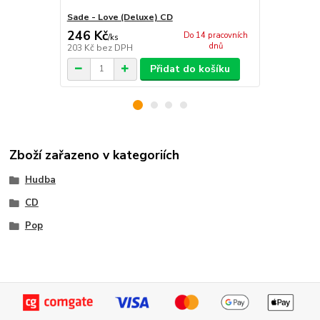
Sade - Love (Deluxe) CD
Sade - Love
246 Kč
246 Kč
Do 14 pracovních
/
ks
/
ks
dnů
203 Kč
bez DPH
203 Kč
bez 
Přidat do košíku
Zboží zařazeno v kategoriích
Hudba
CD
Pop