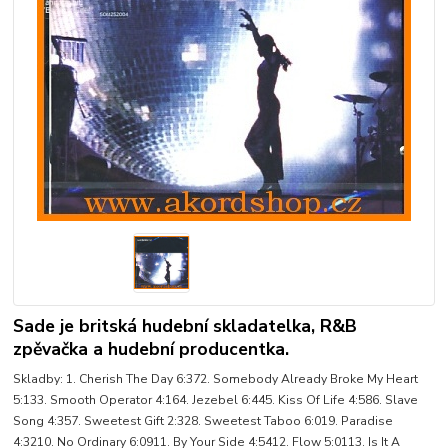
Sade je britská hudební skladatelka, R&B
zpěvačka a hudební producentka.
Skladby: 1. Cherish The Day 6:372. Somebody Already Broke My Heart
5:133. Smooth Operator 4:164. Jezebel 6:445. Kiss Of Life 4:586. Slave
Song 4:357. Sweetest Gift 2:328. Sweetest Taboo 6:019. Paradise
4:3210. No Ordinary 6:0911. By Your Side 4:5412. Flow 5:0113. Is It A