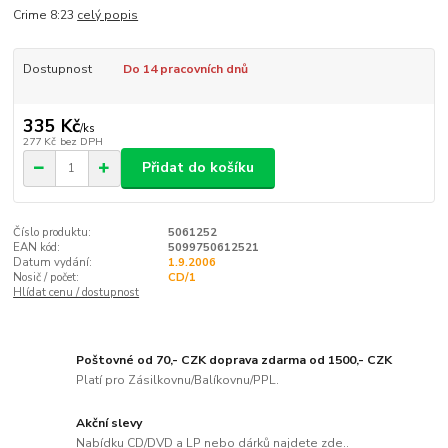
Crime 8:23
celý popis
Dostupnost
Do 14 pracovních dnů
335 Kč
/
ks
277 Kč
bez DPH
Přidat do košíku
Číslo produktu:
5061252
EAN kód:
5099750612521
Datum vydání:
1.9.2006
Nosič / počet:
CD/1
Hlídat cenu / dostupnost
Poštovné od 70,- CZK doprava zdarma od 1500,- CZK
Platí pro Zásilkovnu/Balíkovnu/PPL.
Akční slevy
Nabídku CD/DVD a LP nebo dárků najdete zde..