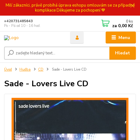
Milí zákazníci, právě probíhá úprava eshopu omlouvám se za případné
komplikace Děkujeme za pochopení 💙
0
ks
+420731485643
za
0,00 Kč
Po - Pá od 10 - 16 hod.
Menu
Hledat
Úvod
Hudba
CD
Sade - Lovers Live CD
Sade - Lovers Live CD