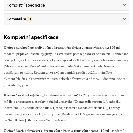
Kompletní specifikace
Komentáře
0
Kompletní specifikace
Olejový sprchový gel s olivovým a hroznovým olejem a rumovým aroma 100 ml
-
moderní přípravek osobní hygieny ke zkvalitnění péče o pokožku celého těla. Kombinace
jemných mycích složek s eudermickými oleji z olivy (Olea Europaea) a hroznů vinné révy
(Vitis vinifera) zajišťuje účinné a šetrné umytí, ošetření a zamezení nadměrnému
vysušování pokožky. Receptura využívá moderních trendů používání vůní bez
alergenních látek, sledovaných v kosmetických přípravcích a přispívá k dobrému pocitu
po osobní hygieně.
Krémové toaletní mýdlo s glycerinem ve tvaru panáka 70 g
- jemné krémové toaletní
mýdlo s glycerinem a extrakty heřmánku pravého (Chamomilla recutita L.), měsíčku
lékařského (Calendula officinalis L.), šalvěje lékařské (Salvia officinalis L.), kopřivy
dvoudomé (Urtica dioica L.) a břízy bílé (Betula alba L). Myje šetrně a účinně pokožku
celého těla bez jejího nadměrného vysušování.
Olejová lázeň s olivovým a hroznovým olejem a rumovým aroma 100 ml
- moderní