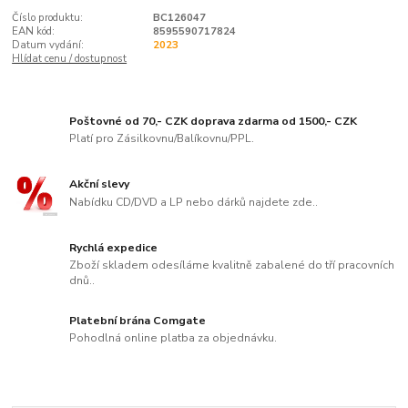
Číslo produktu:
BC126047
EAN kód:
8595590717824
Datum vydání:
2023
Hlídat cenu / dostupnost
Poštovné od 70,- CZK doprava zdarma od 1500,- CZK
Platí pro Zásilkovnu/Balíkovnu/PPL.
Akční slevy
Nabídku CD/DVD a LP nebo dárků najdete zde..
Rychlá expedice
Zboží skladem odesíláme kvalitně zabalené do tří pracovních
dnů..
Platební brána Comgate
Pohodlná online platba za objednávku.