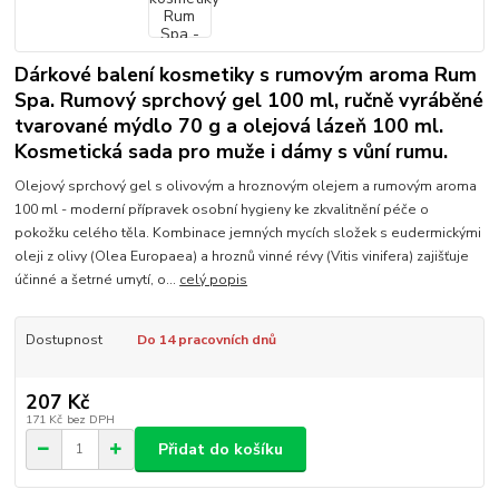
Dárkové balení kosmetiky s rumovým aroma Rum
Spa. Rumový sprchový gel 100 ml, ručně vyráběné
tvarované mýdlo 70 g a olejová lázeň 100 ml.
Kosmetická sada pro muže i dámy s vůní rumu.
Olejový sprchový gel s olivovým a hroznovým olejem a rumovým aroma
100 ml - moderní přípravek osobní hygieny ke zkvalitnění péče o
pokožku celého těla. Kombinace jemných mycích složek s eudermickými
oleji z olivy (Olea Europaea) a hroznů vinné révy (Vitis vinifera) zajišťuje
účinné a šetrné umytí, o...
celý popis
Dostupnost
Do 14 pracovních dnů
207 Kč
171 Kč
bez DPH
Přidat do košíku