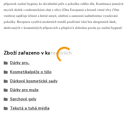
přípravek osobní hygieny ke zkvalitnění péče o pokožku celého těla. Kombinace jemných
mycích složek s eudermickými oleji z olivy (Olea Europaea) a hroznů vinné révy (Vitis
vinifera) zajišťuje účinné a šetrné umytí, ošetření a zamezení nadměrnému vysušování
pokožky. Receptura využívá moderních trendů používání vůní bez alergenních látek,
sledovaných v kosmetických přípravcích a přispívá k dobrému pocitu po osobní hygieně.
Zboží zařazeno v kategoriích
Dárky pro..
Kosmetika|péče o tělo
Dárkové kosmetické sady
Dárky pro muže
Sprchové gely
Tekutá a tuhá mýdla