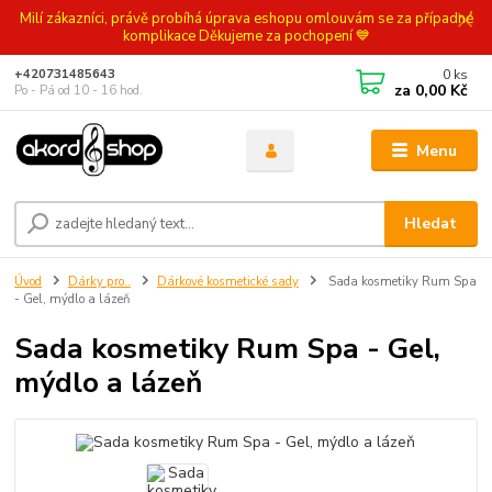
Milí zákazníci, právě probíhá úprava eshopu omlouvám se za případné
komplikace Děkujeme za pochopení 💙
0
ks
+420731485643
za
0,00 Kč
Po - Pá od 10 - 16 hod.
Menu
Hledat
Úvod
Dárky pro..
Dárkové kosmetické sady
Sada kosmetiky Rum Spa
- Gel, mýdlo a lázeň
Sada kosmetiky Rum Spa - Gel,
mýdlo a lázeň