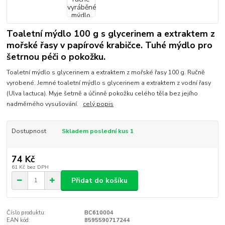
Toaletní mýdlo 100 g s glycerinem a extraktem z
mořské řasy v papírové krabičce. Tuhé mýdlo pro
šetrnou péči o pokožku.
Toaletní mýdlo s glycerinem a extraktem z mořské řasy 100 g. Ručně
vyrobené. Jemné toaletní mýdlo s glycerinem a extraktem z vodní řasy
(Ulva lactuca). Myje šetrně a účinně pokožku celého těla bez jejího
nadměrného vysušování.
celý popis
Dostupnost
Skladem poslední kus 1
74 Kč
61 Kč
bez DPH
Přidat do košíku
Číslo produktu:
BC610004
EAN kód:
8595590717244