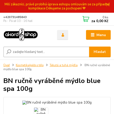
Milí zákazníci, právě probíhá úprava eshopu omlouvám se za případné
komplikace Děkujeme za pochopení 💙
0
ks
+420731485643
za
0,00 Kč
Po - Pá od 10 - 16 hod.
Menu
Hledat
Úvod
Kosmetika|péče o tělo
Tekutá a tuhá mýdla
BN ručně vyráběné
mýdlo blue spa 100g
BN ručně vyráběné mýdlo blue
spa 100g