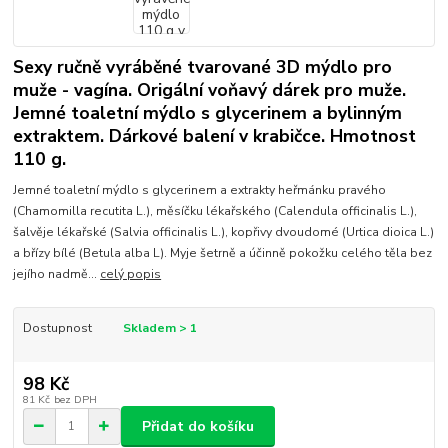
Sexy ručně vyráběné tvarované 3D mýdlo pro
muže - vagína. Origální voňavý dárek pro muže.
Jemné toaletní mýdlo s glycerinem a bylinným
extraktem. Dárkové balení v krabičce. Hmotnost
110 g.
Jemné toaletní mýdlo s glycerinem a extrakty heřmánku pravého
(Chamomilla recutita L.), měsíčku lékařského (Calendula officinalis L.),
šalvěje lékařské (Salvia officinalis L.), kopřivy dvoudomé (Urtica dioica L.)
a břízy bílé (Betula alba L). Myje šetrně a účinně pokožku celého těla bez
jejího nadmě...
celý popis
Dostupnost
Skladem > 1
98 Kč
81 Kč
bez DPH
Přidat do košíku