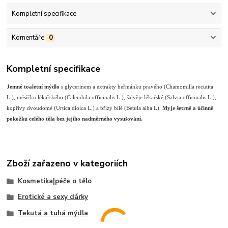
Kompletní specifikace
Komentáře
0
Kompletní specifikace
Jemné toaletní mýdlo
s glycerinem a extrakty heřmánku pravého (Chamomilla recutita
L.), měsíčku lékařského (Calendula officinalis L.), šalvěje lékařské (Salvia officinalis L.),
kopřivy dvoudomé (Urtica dioica L.) a břízy bílé (Betula alba L).
Myje šetrně a účinně
pokožku celého těla bez jejího nadměrného vysušování.
Zboží zařazeno v kategoriích
Kosmetika|péče o tělo
Erotické a sexy dárky
Tekutá a tuhá mýdla