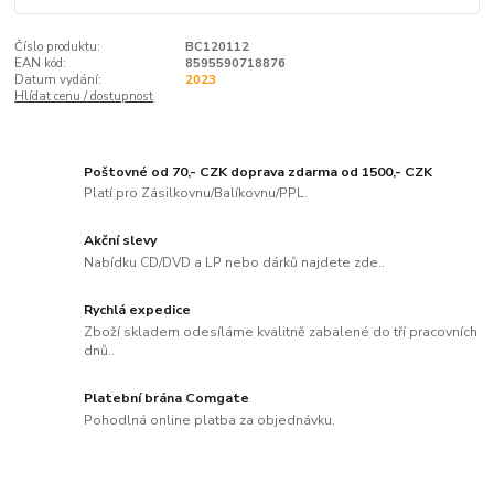
Číslo produktu:
BC120112
EAN kód:
8595590718876
Datum vydání:
2023
Hlídat cenu / dostupnost
Poštovné od 70,- CZK doprava zdarma od 1500,- CZK
Platí pro Zásilkovnu/Balíkovnu/PPL.
Akční slevy
Nabídku CD/DVD a LP nebo dárků najdete zde..
Rychlá expedice
Zboží skladem odesíláme kvalitně zabalené do tří pracovních
dnů..
Platební brána Comgate
Pohodlná online platba za objednávku.