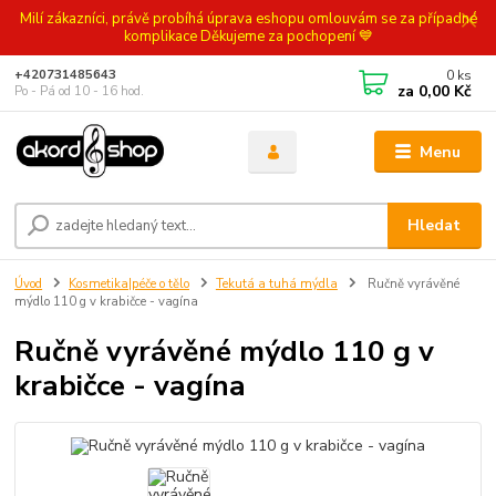
Milí zákazníci, právě probíhá úprava eshopu omlouvám se za případné
komplikace Děkujeme za pochopení 💙
0
ks
+420731485643
za
0,00 Kč
Po - Pá od 10 - 16 hod.
Menu
Hledat
Úvod
Kosmetika|péče o tělo
Tekutá a tuhá mýdla
Ručně vyrávěné
mýdlo 110 g v krabičce - vagína
Ručně vyrávěné mýdlo 110 g v
krabičce - vagína