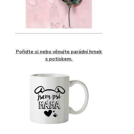
Pořidte si nebo věnujte parádní hrnek
s potiskem.