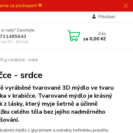
ujeme za pochopení 💙
Přihlášení
 si rady? Zavolejte.
0
ks
731485643
za
0,00 Kč
á od 10 - 16 hod.
 g v krabičce - srdce
ce - srdce
ě vyráběné tvarované 3D mýdlo ve tvaru
čka v krabičce. Tvarované mýdlo je krásný
k z lásky, který myje šetrně a účinně
žku celého těla bez jejího nadměrného
šování.
toaletní mýdlo s glycerinem a extrakty heřmánku pravého