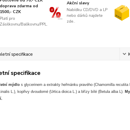
Poštovné od 70,- CZK
Akční slevy
doprava zdarma od
Nabídku CD/DVD a LP
1500,- CZK
nebo dárků najdete
Platí pro
zde..
Zásilkovnu/Balíkovnu/PPL.
etní specifikace
tní specifikace
letní mýdlo
s glycerinem a extrakty heřmánku pravého (Chamomilla recutita L.
icinalis L.), kopřivy dvoudomé (Urtica dioica L.) a břízy bílé (Betula alba L).
My
í.