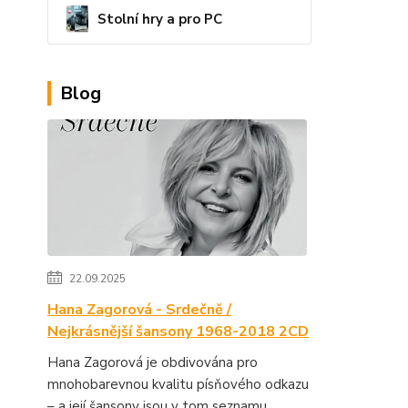
Stolní hry a pro PC
Blog
22.09.2025
Hana Zagorová - Srdečně /
Nejkrásnější šansony 1968-2018 2CD
Hana Zagorová je obdivována pro
mnohobarevnou kvalitu písňového odkazu
– a její šansony jsou v tom seznamu