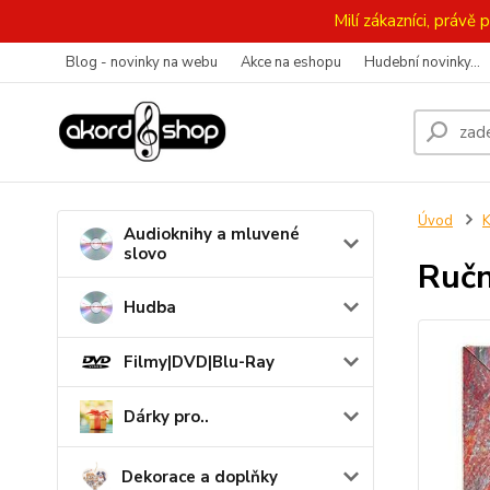
Milí zákazníci, práv
Blog - novinky na webu
Akce na eshopu
Hudební novinky...
Úvod
K
Audioknihy a mluvené
slovo
Ručn
Hudba
Filmy|DVD|Blu-Ray
Dárky pro..
Dekorace a doplňky