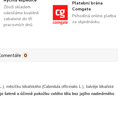
Rychlá expedice
Platební brána
Zboží skladem
Comgate
odesíláme kvalitně
Pohodlná online platba
zabalené do tří
za objednávku.
pracovních dnů..
Komentáře
0
), měsíčku lékařského (Calendula officinalis L.), šalvěje lékařské
je šetrně a účinně pokožku celého těla bez jejího nadměrného