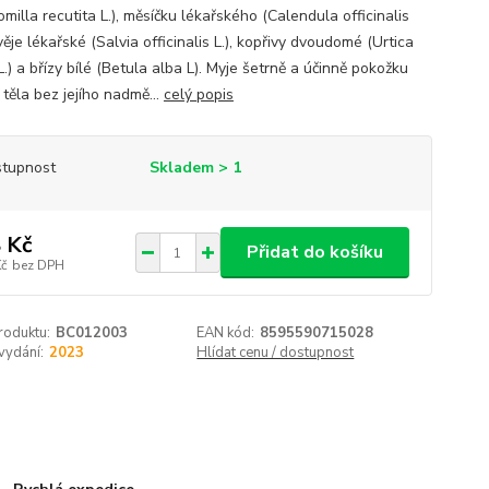
illa recutita L.), měsíčku lékařského (Calendula officinalis
lvěje lékařské (Salvia officinalis L.), kopřivy dvoudomé (Urtica
L.) a břízy bílé (Betula alba L). Myje šetrně a účinně pokožku
těla bez jejího nadmě...
celý popis
tupnost
Skladem > 1
 Kč
Přidat do košíku
Kč
bez DPH
roduktu:
BC012003
EAN kód:
8595590715028
vydání:
2023
Hlídat cenu / dostupnost