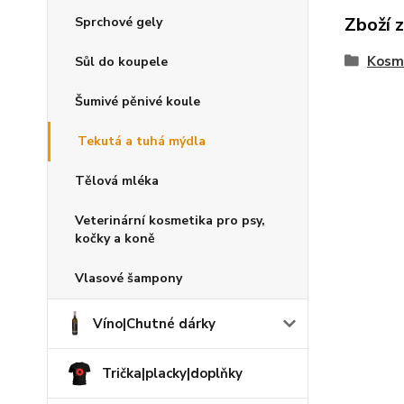
Zboží 
Sprchové gely
Kosme
Sůl do koupele
Šumivé pěnivé koule
Tekutá a tuhá mýdla
Tělová mléka
Veterinární kosmetika pro psy,
kočky a koně
Vlasové šampony
Víno|Chutné dárky
Trička|placky|doplňky