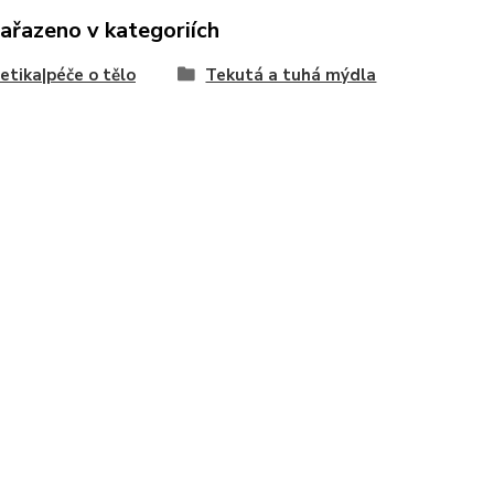
zařazeno v kategoriích
tika|péče o tělo
Tekutá a tuhá mýdla