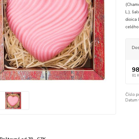
(Chamom
L.), ša
dioica 
celého 
Dos
98
81 
Číslo p
Datum 