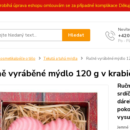
ě probíhá úprava eshopu omlouvám se za případné komplikace Děk
Nevíte
Hledat
+420
Po - P
osmetika|péče o tělo
Tekutá a tuhá mýdla
Ručně vyráběné mýdlo 120
ě vyráběné mýdlo 120 g v krabič
Ručn
srdí
dáre
poko
vysu
Jemné 