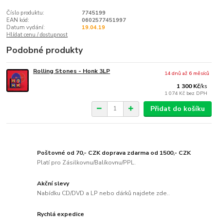
Číslo produktu:
7745199
EAN kód:
0602577451997
Datum vydání:
19.04.19
Hlídat cenu / dostupnost
Podobné produkty
Rolling Stones - Honk 3LP
14 dnů až 6 měsíců
1 300 Kč
/
ks
1 074 Kč
bez DPH
Přidat do košíku
Poštovné od 70,- CZK doprava zdarma od 1500,- CZK
Platí pro Zásilkovnu/Balíkovnu/PPL.
Akční slevy
Nabídku CD/DVD a LP nebo dárků najdete zde..
Rychlá expedice