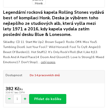
Legendární rocková kapela Rolling Stones vydává
best of kompilaci Honk. Deska je výběrem toho
nejlepšího ze studiových alb, která vyšla mezi
lety 1971 a 2016, kdy kapela vydala zatím
poslední desku Blue & Lonesome.
Skladby: CD 11. Start Me Up2. Brown Sugar3. Rocks Off4. Miss You5.
Tumbling Dice6. Just Your Fool7. Wild Horses8. Fool To Cry9. Angie10.
Beast Of Burden11. Hot Stuff12. It's Only Rock'n'Roll (But I Like It)13.
Rock And A Hard Place14. Doom And Gloom15. Love Is Strong16. Mixed
Emotions17. Don't Stop1...
celý popis
Dostupnost
Do 14 pracovních dnů
382 Kč
/
ks
316 Kč
bez DPH
Přidat do košíku