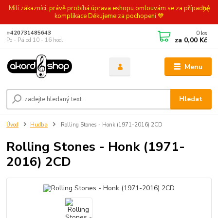
Milí zákazníci, právě probíhá úprava eshopu omlouvám se za případné
komplikace Děkujeme za pochopení 💙
0
ks
+420731485643
za
0,00 Kč
Po - Pá od 10 - 16 hod.
Menu
Hledat
Úvod
Hudba
Rolling Stones - Honk (1971-2016) 2CD
Rolling Stones - Honk (1971-
2016) 2CD