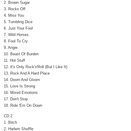
2. Brown Sugar
3. Rocks Off
4. Miss You
5. Tumbling Dice
6. Just Your Fool
7. Wild Horses
8. Fool To Cry
9. Angie
10. Beast Of Burden
11. Hot Stuff
12. It's Only Rock'n'Roll (But I Like It)
13. Rock And A Hard Place
14. Doom And Gloom
15. Love Is Strong
16. Mixed Emotions
17. Don't Stop
18. Ride 'Em On Down
CD 2
1. Bitch
2. Harlem Shuffle