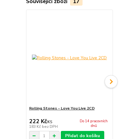
Související zboží
17
Rolling Stones - Love You Live 2CD
Rolling Sto
222 Kč
355 Kč
Do 14 pracovních
/
KS
/
ks
dnů
183 Kč
bez DPH
293 Kč
bez 
Přidat do košíku