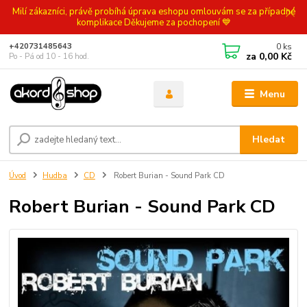
Milí zákazníci, právě probíhá úprava eshopu omlouvám se za případné
komplikace Děkujeme za pochopení 💙
0
ks
+420731485643
za
0,00 Kč
Po - Pá od 10 - 16 hod.
Menu
Hledat
Úvod
Hudba
CD
Robert Burian - Sound Park CD
Robert Burian - Sound Park CD