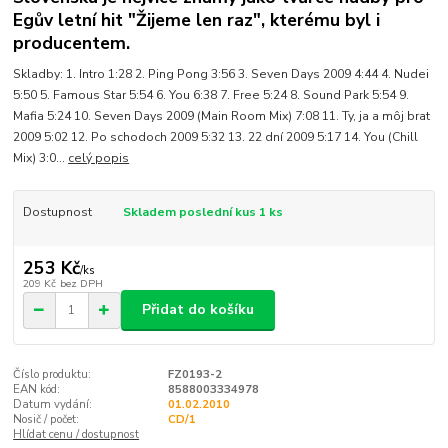
Egův letní hit "Žijeme len raz", kterému byl i
producentem.
Skladby: 1. Intro 1:28 2. Ping Pong 3:56 3. Seven Days 2009 4:44 4. Nudei
5:50 5. Famous Star 5:54 6. You 6:38 7. Free 5:24 8. Sound Park 5:54 9.
Mafia 5:24 10. Seven Days 2009 (Main Room Mix) 7:08 11. Ty, ja a môj brat
2009 5:02 12. Po schodoch 2009 5:32 13. 22 dní 2009 5:17 14. You (Chill
Mix) 3:0...
celý popis
Dostupnost
Skladem poslední kus 1 ks
253 Kč
/
ks
209 Kč
bez DPH
Přidat do košíku
Číslo produktu:
FZ0193-2
EAN kód:
8588003334978
Datum vydání:
01.02.2010
Nosič / počet:
CD/1
Hlídat cenu / dostupnost