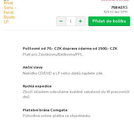
758 Kč
/
KS
626 Kč
bez DPH
Přidat do košíku
Poštovné od 70,- CZK doprava zdarma od 1500,- CZK
Platí pro Zásilkovnu/Balíkovnu/PPL.
Akční slevy
Nabídku CD/DVD a LP nebo dárků najdete zde..
Rychlá expedice
Zboží skladem odesíláme kvalitně zabalené do tří pracovních
dnů..
Platební brána Comgate
Pohodlná online platba za objednávku.