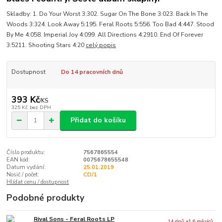
Skladby: 1. Do Your Worst 3:302. Sugar On The Bone 3:023. Back In The
Woods 3:324. Look Away 5:195. Feral Roots 5:556. Too Bad 4:447. Stood
By Me 4:058. Imperial Joy 4:099. All Directions 4:2910. End Of Forever
3:5211. Shooting Stars 4:20
celý popis
Dostupnost
Do 14 pracovních dnů
393 Kč
/
KS
325 Kč
bez DPH
Přidat do košíku
Číslo produktu:
7567865554
EAN kód:
0075678655548
Datum vydání:
25.01.2019
Nosič / počet:
CD/1
Hlídat cenu / dostupnost
Podobné produkty
Rival Sons - Feral Roots LP
14 dnů až 6 měsíců