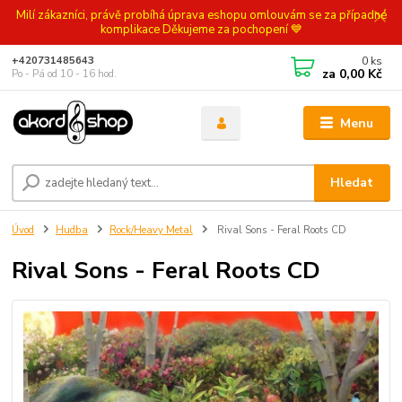
Milí zákazníci, právě probíhá úprava eshopu omlouvám se za případné
komplikace Děkujeme za pochopení 💙
0
ks
+420731485643
za
0,00 Kč
Po - Pá od 10 - 16 hod.
Menu
Hledat
Úvod
Hudba
Rock/Heavy Metal
Rival Sons - Feral Roots CD
Rival Sons - Feral Roots CD