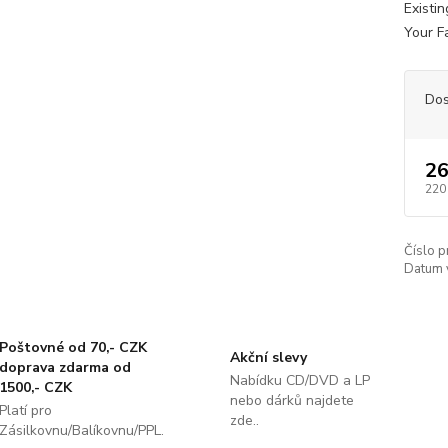
Existi
Your F
Dos
26
220
Číslo p
Datum 
Poštovné od 70,- CZK
Akční slevy
doprava zdarma od
Nabídku CD/DVD a LP
1500,- CZK
nebo dárků najdete
Platí pro
zde..
Zásilkovnu/Balíkovnu/PPL.