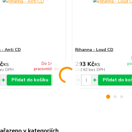
 - Anti CD
Rihanna - Loud CD
č
293 Kč
Do 14
po
/
KS
/
KS
pracovních dnů
ez DPH
242 Kč
bez DPH
Přidat do košíku
Přidat do ko
zařazeno v kategoriích