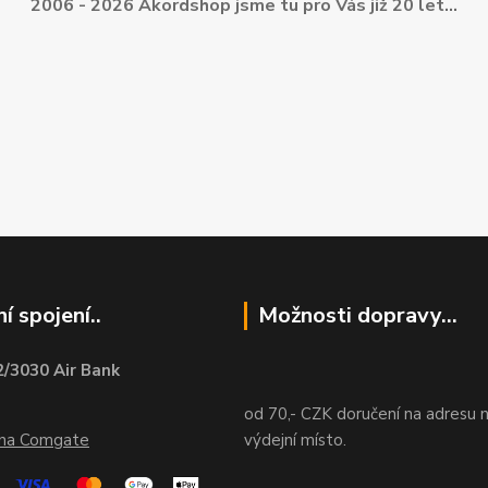
2006 - 2026 Akordshop jsme tu pro Vás již 20 let...
í spojení..
Možnosti dopravy...
/3030 Air Bank
od 70,- CZK doručení na adresu 
ána Comgate
výdejní místo.