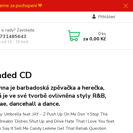
ujeme za pochopení 💙
Přihlášení
 si rady? Zavolejte.
0
ks
731485643
za
0,00 Kč
á od 10 - 16 hod.
oaded CD
nna je barbadoská zpěvačka a herečka,
á je ve své tvorbě ovlivněna styly R&B,
ae, dancehall a dance.
y: Umbrella feat. JAY - Z Push Up On Me Don´t Stop The
Breakin´Dishes Shut Up and Drive Hate That I Love You feat.
o Say It Sell Me Candy Lemme Get That Rehab Question