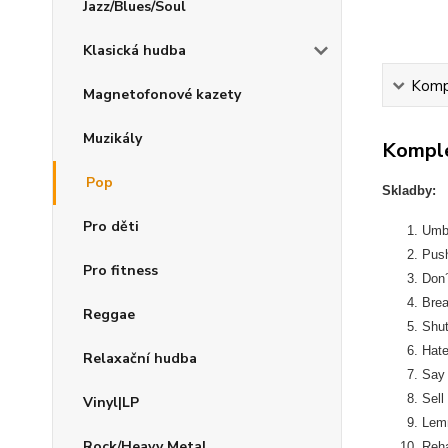
Jazz/Blues/Soul
Klasická hudba
Kompl
Magnetofonové kazety
Muzikály
Komple
Pop
Skladby:
Pro děti
Umbr
Pus
Pro fitness
Don´
Brea
Reggae
Shut
Hate
Relaxační hudba
Say 
Sel
Vinyl|LP
Lem
Rock/Heavy Metal
Reh