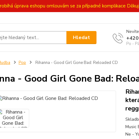
ě probíhá úprava eshopu omlouvám se za případné komplikace Děk
Nevíte
Hledat
+420
Po - P
Hudba
Pop
Rihanna - Good Girl Gone Bad: Reloaded CD
nna - Good Girl Gone Bad: Rel
Riha
kter
regg
Skladb
Music 
Ne - Y