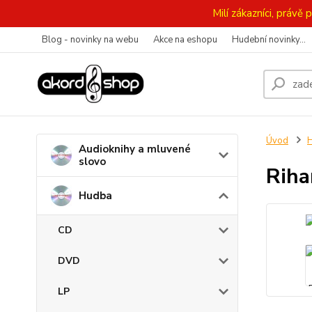
Milí zákazníci, práv
Blog - novinky na webu
Akce na eshopu
Hudební novinky...
Úvod
Audioknihy a mluvené
slovo
Riha
Hudba
CD
DVD
LP