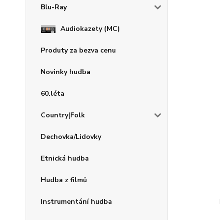
Blu-Ray
Audiokazety (MC)
Produty za bezva cenu
Novinky hudba
60.léta
Country|Folk
Dechovka/Lidovky
Etnická hudba
Hudba z filmů
Instrumentání hudba