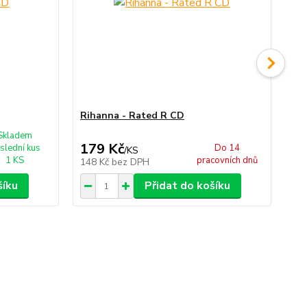
Rihanna - Rated R CD
Ri
Skladem
179 Kč
3
slední kus
Do 14
/
KS
1 KS
pracovních dnů
148 Kč
bez DPH
29
šíku
Přidat do košíku