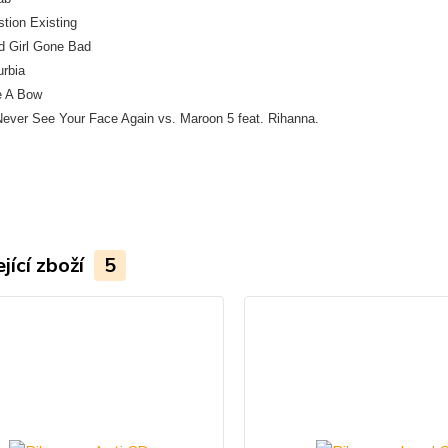
tion Existing
 Girl Gone Bad
urbia
e A Bow
 Never See Your Face Again vs. Maroon 5 feat. Rihanna.
jící zboží
5