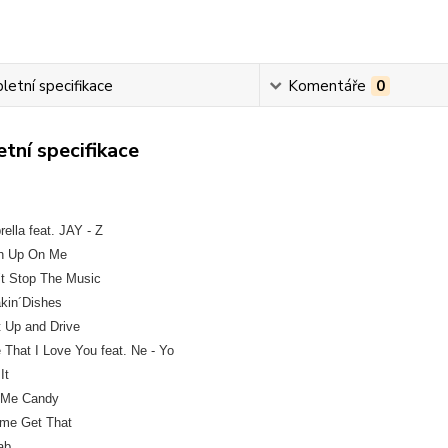
etní specifikace
Komentáře
0
tní specifikace
ella feat. JAY - Z
h Up On Me
t Stop The Music
kin´Dishes
 Up and Drive
 That I Love You feat. Ne - Yo
It
l Me Candy
me Get That
ab