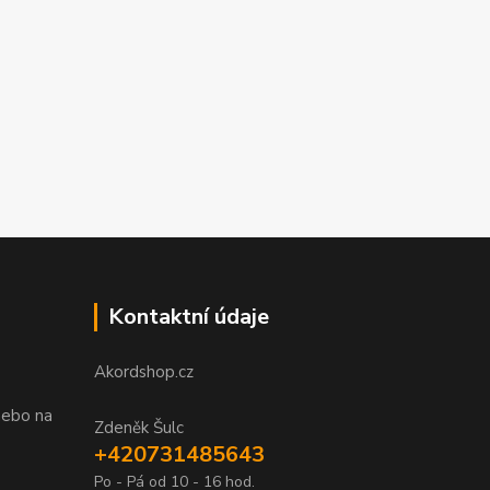
Kontaktní údaje
Akordshop.cz
nebo na
Zdeněk Šulc
+420731485643
Po - Pá od 10 - 16 hod.