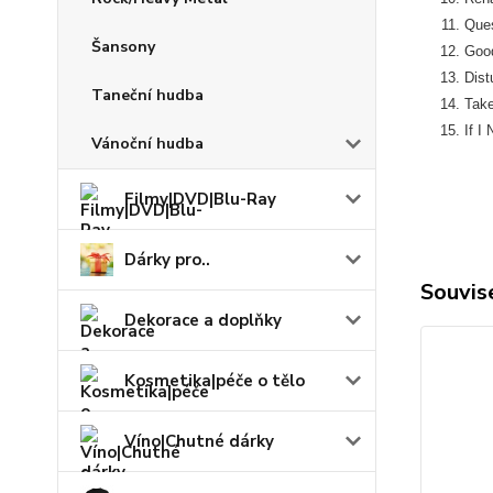
Ques
Šansony
Good
Dist
Taneční hudba
Tak
If I
Vánoční hudba
Filmy|DVD|Blu-Ray
Dárky pro..
Souvise
Dekorace a doplňky
Kosmetika|péče o tělo
Víno|Chutné dárky