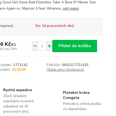
ng Good Girl Gone Bad Disturbia Take A Bow If I Never See
ace Again vs. Maroon 5 feat. Rihanna.
celý popis
tupnost
Do 14 pracovních dnů
6 Kč
/
KS
Přidat do košíku
 Kč
bez DPH
roduktu:
1772142
EAN kód:
0602517721425
vydání:
16.06.08
Hlídat cenu / dostupnost
Rychlá expedice
Platební brána
Zboží skladem
Comgate
odesíláme kvalitně
Pohodlná online platba
zabalené do tří
za objednávku.
pracovních dnů..