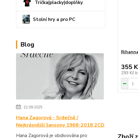
Trička|placky|doplňky
Stolní hry a pro PC
Blog
Rihanna
355 K
293 Kč
b
22.09.2025
Hana Zagorová - Srdečně /
Nejkrásnější šansony 1968-2018 2CD
Hana Zagorová je obdivována pro
Zboží 