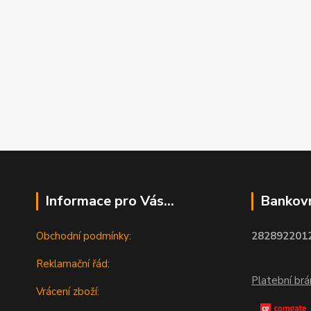
Informace pro Vás...
Bankovn
Obchodní podmínky:
2828922012
Reklamační řád:
Platební br
Vrácení zboží: