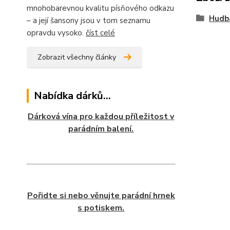
mnohobarevnou kvalitu písňového odkazu
Hudb
– a její šansony jsou v tom seznamu
opravdu vysoko.
číst celé
Zobrazit všechny články
Nabídka dárků...
Dárková vína pro každou příležitost v
parádním balení.
Pořidte si nebo věnujte parádní hrnek
s potiskem.