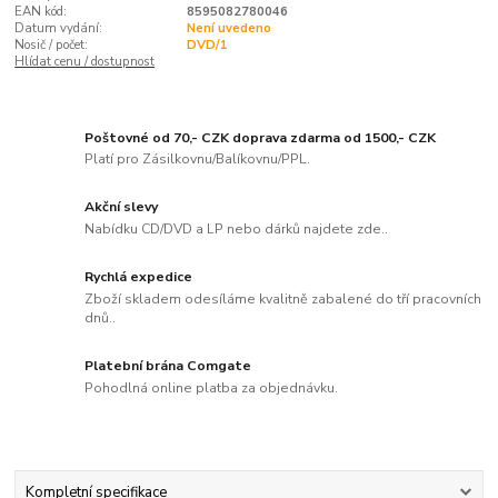
EAN kód:
8595082780046
Datum vydání:
Není uvedeno
Nosič / počet:
DVD/1
Hlídat cenu / dostupnost
Poštovné od 70,- CZK doprava zdarma od 1500,- CZK
Platí pro Zásilkovnu/Balíkovnu/PPL.
Akční slevy
Nabídku CD/DVD a LP nebo dárků najdete zde..
Rychlá expedice
Zboží skladem odesíláme kvalitně zabalené do tří pracovních
dnů..
Platební brána Comgate
Pohodlná online platba za objednávku.
Kompletní specifikace