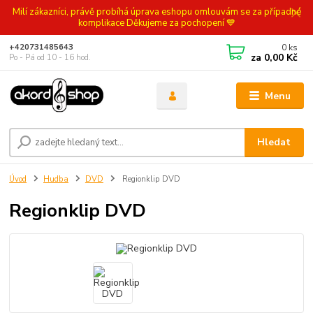
Milí zákazníci, právě probíhá úprava eshopu omlouvám se za případné
komplikace Děkujeme za pochopení 💙
0
ks
+420731485643
za
0,00 Kč
Po - Pá od 10 - 16 hod.
Menu
Hledat
Úvod
Hudba
DVD
Regionklip DVD
Regionklip DVD