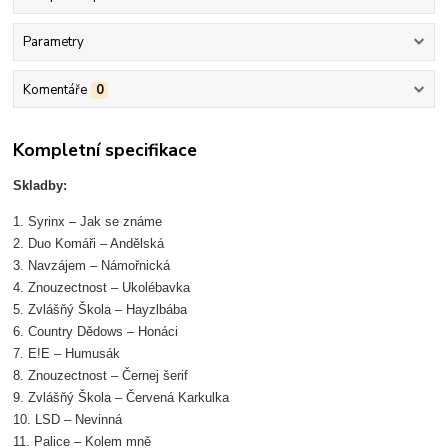
Parametry
Komentáře
0
Kompletní specifikace
Skladby:
1. Syrinx – Jak se známe
2. Duo Komáři – Andělská
3. Navzájem – Námořnická
4. Znouzectnost – Ukolébavka
5. Zvlášňý Škola – Hayzlbába
6. Country Dědows – Honáci
7. E!E – Humusák
8. Znouzectnost – Černej šerif
9. Zvlášňý Škola – Červená Karkulka
10. LSD – Nevinná
11. Palice – Kolem mně