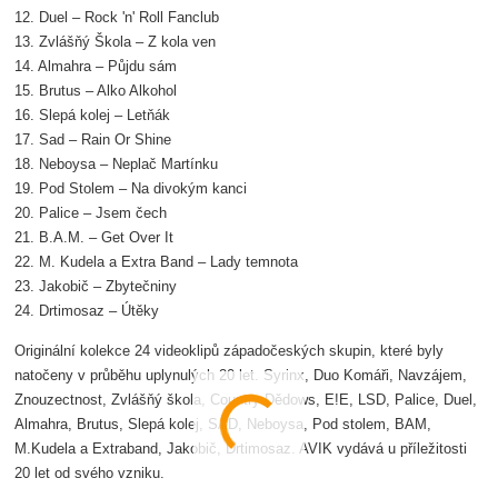
12. Duel – Rock 'n' Roll Fanclub
13. Zvlášňý Škola – Z kola ven
14. Almahra – Půjdu sám
15. Brutus – Alko Alkohol
16. Slepá kolej – Letňák
17. Sad – Rain Or Shine
18. Neboysa – Neplač Martínku
19. Pod Stolem – Na divokým kanci
20. Palice – Jsem čech
21. B.A.M. – Get Over It
22. M. Kudela a Extra Band – Lady temnota
23. Jakobič – Zbytečniny
24. Drtimosaz – Útěky
Originální kolekce 24 videoklipů západočeských skupin, které byly
natočeny v průběhu uplynulých 20 let. Syrinx, Duo Komáři, Navzájem,
Znouzectnost, Zvlášňý škola, Country Dědows, E!E, LSD, Palice, Duel,
Almahra, Brutus, Slepá kolej, SAD, Neboysa, Pod stolem, BAM,
M.Kudela a Extraband, Jakobič, Drtimosaz. AVIK vydává u příležitosti
20 let od svého vzniku.