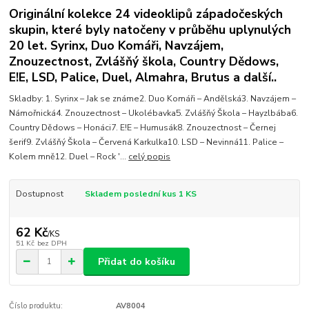
Originální kolekce 24 videoklipů západočeských
skupin, které byly natočeny v průběhu uplynulých
20 let. Syrinx, Duo Komáři, Navzájem,
Znouzectnost, Zvlášňý škola, Country Dědows,
E!E, LSD, Palice, Duel, Almahra, Brutus a další..
Skladby: 1. Syrinx – Jak se známe2. Duo Komáři – Andělská3. Navzájem –
Námořnická4. Znouzectnost – Ukolébavka5. Zvlášňý Škola – Hayzlbába6.
Country Dědows – Honáci7. E!E – Humusák8. Znouzectnost – Černej
šerif9. Zvlášňý Škola – Červená Karkulka10. LSD – Nevinná11. Palice –
Kolem mně12. Duel – Rock '...
celý popis
Dostupnost
Skladem poslední kus 1 KS
62 Kč
/
KS
51 Kč
bez DPH
Přidat do košíku
Číslo produktu:
AV8004