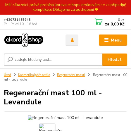
Milí zákazníci, právě probíhá úprava eshopu omlouvám se za případné
komplikace Děkujeme za pochopení 💙
0
ks
+420731485643
za
0,00 Kč
Po - Pá od 10 - 16 hod.
Menu
Hledat
Úvod
Kosmetika|péče o tělo
Regenerační masti
Regenerační mast 100
ml - Levandule
Regenerační mast 100 ml -
Levandule