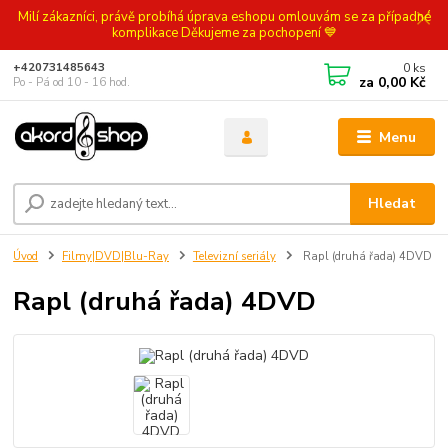
Milí zákazníci, právě probíhá úprava eshopu omlouvám se za případné
komplikace Děkujeme za pochopení 💙
0
ks
+420731485643
za
0,00 Kč
Po - Pá od 10 - 16 hod.
Menu
Hledat
Úvod
Filmy|DVD|Blu-Ray
Televizní seriály
Rapl (druhá řada) 4DVD
Rapl (druhá řada) 4DVD