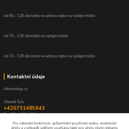
od 85,- CZK doručení na adresu nebo na výdejní místo.
od 75,- CZK doručení na výdejní místo.
od 70,- CZK doručení na adresu nebo na výdejní místo.
Kontaktní údaje
Akordshop.cz
Zdeněk Šulc
+420731485643
Po - Pá od 10 - 16 hod.
Pro základní funkčnost, zpříjemnění používání webu, analytické
info@akordshop.cz
účely a v případě udělení souhlasu také pro účely cílení reklamy