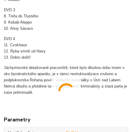
DVD 3
8. Trefa do Tlustého
9. Kebab Aleppo
10. Ahoy Sázavo
DVD 4
11. Cvokhaus
12. Ryba smrdí od hlavy
13. Dobro došli!
Jáchymovské detašované pracoviště, které bylo dlouhou dobu trnem v
oku byrokratického aparátu, je v rámci restrukturalizace zrušeno a
podplukovníka Rohana pověří vedením kriminálky v Ústí nad Labem.
Netrvá dlouho a přetáhne tam všechny „své“ kriminalisty a stará parta je
zase pohromadě.
Parametry