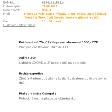
EAN kód:
8594161153214
Datum vydání:
21.06.2019
Nosič / počet:
DVD/4
Hrají:
Hynek Čermák, Lukáš Příkazký, Alexej Pyško, Lucie Žáčková,
Tomáš Jeřábek, Cyril Drozda, Aneta Krejčíková a další..
Čas:
13 x 60 minut
Hlídat cenu / dostupnost
Poštovné od 70,- CZK doprava zdarma od 1500,- CZK
Platí pro Zásilkovnu/Balíkovnu/PPL.
Akční slevy
Nabídku CD/DVD a LP nebo dárků najdete zde..
Rychlá expedice
Zboží skladem odesíláme kvalitně zabalené do tří pracovních
dnů..
Platební brána Comgate
Pohodlná online platba za objednávku.