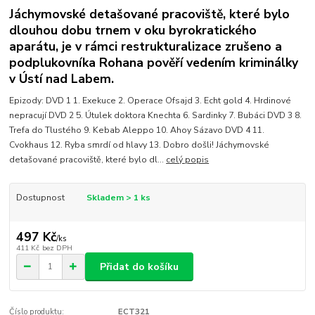
Jáchymovské detašované pracoviště, které bylo
dlouhou dobu trnem v oku byrokratického
aparátu, je v rámci restrukturalizace zrušeno a
podplukovníka Rohana pověří vedením kriminálky
v Ústí nad Labem.
Epizody: DVD 1 1. Exekuce 2. Operace Ofsajd 3. Echt gold 4. Hrdinové
nepracují DVD 2 5. Útulek doktora Knechta 6. Sardinky 7. Bubáci DVD 3 8.
Trefa do Tlustého 9. Kebab Aleppo 10. Ahoy Sázavo DVD 4 11.
Cvokhaus 12. Ryba smrdí od hlavy 13. Dobro došli! Jáchymovské
detašované pracoviště, které bylo dl...
celý popis
Dostupnost
Skladem > 1 ks
497 Kč
/
ks
411 Kč
bez DPH
Přidat do košíku
Číslo produktu:
ECT321