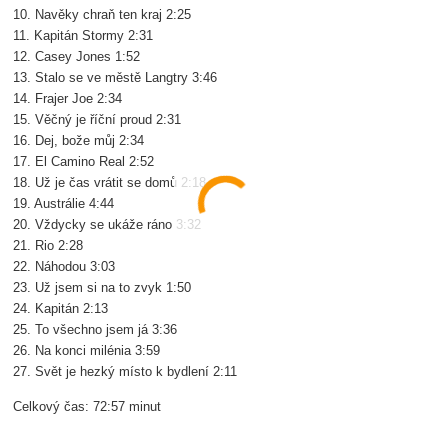
10. Navěky chraň ten kraj 2:25
11. Kapitán Stormy 2:31
12. Casey Jones 1:52
13. Stalo se ve městě Langtry 3:46
14. Frajer Joe 2:34
15. Věčný je říční proud 2:31
16. Dej, bože můj 2:34
17. El Camino Real 2:52
18. Už je čas vrátit se domů 2:18
19. Austrálie 4:44
20. Vždycky se ukáže ráno 3:32
21. Rio 2:28
22. Náhodou 3:03
23. Už jsem si na to zvyk 1:50
24. Kapitán 2:13
25. To všechno jsem já 3:36
26. Na konci milénia 3:59
27. Svět je hezký místo k bydlení 2:11
Celkový čas: 72:57 minut