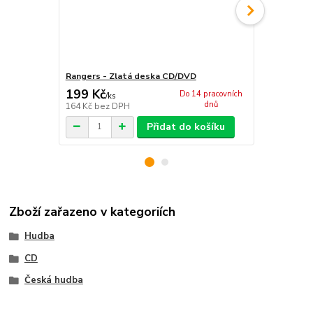
Rangers - Zlatá deska CD/DVD
Rangers - B
199 Kč
205 Kč
Do 14 pracovních
/
ks
/
ks
dnů
164 Kč
bez DPH
169 Kč
bez 
Přidat do košíku
Zboží zařazeno v kategoriích
Hudba
CD
Česká hudba