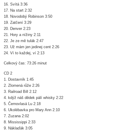
16. Svítá 3:36
17. Na start 2:32
18. Novodobý Robinson 3:50
19. Zatčení 3:29
20. Denver 2:23
21. Hory a nížiny 2:11
22. Je ze mě tulák 2:47
23. Už mám jen jedinej cent 2:26
24. Ví to každej, ví 2:13
Celkový čas: 73:26 minut
CD 2
1. Dostavník 1:45
2. Zlomená růže 2:26
3. Railroad Bill 2:12
4. kdýž náš dědek pálí whisky 2:22
5. Černovlasá Lu 2:18
6. Ukolébavka pro Mary Ann 2:10
7. Zuzana 2:02
8. Mississippi 2:33
9. Náklaďák 3:05