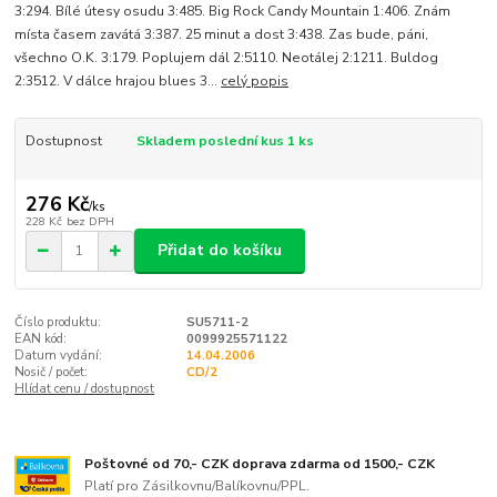
3:294. Bílé útesy osudu 3:485. Big Rock Candy Mountain 1:406. Znám
místa časem zavátá 3:387. 25 minut a dost 3:438. Zas bude, páni,
všechno O.K. 3:179. Poplujem dál 2:5110. Neotálej 2:1211. Buldog
2:3512. V dálce hrajou blues 3...
celý popis
Dostupnost
Skladem poslední kus 1 ks
276 Kč
/
ks
228 Kč
bez DPH
Přidat do košíku
Číslo produktu:
SU5711-2
EAN kód:
0099925571122
Datum vydání:
14.04.2006
Nosič / počet:
CD/2
Hlídat cenu / dostupnost
Poštovné od 70,- CZK doprava zdarma od 1500,- CZK
Platí pro Zásilkovnu/Balíkovnu/PPL.