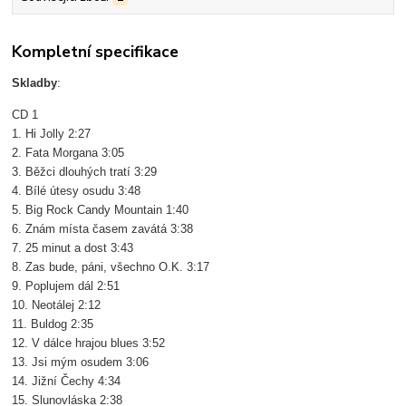
Kompletní specifikace
Skladby
:
CD 1
1. Hi Jolly 2:27
2. Fata Morgana 3:05
3. Běžci dlouhých tratí 3:29
4. Bílé útesy osudu 3:48
5. Big Rock Candy Mountain 1:40
6. Znám místa časem zavátá 3:38
7. 25 minut a dost 3:43
8. Zas bude, páni, všechno O.K. 3:17
9. Poplujem dál 2:51
10. Neotálej 2:12
11. Buldog 2:35
12. V dálce hrajou blues 3:52
13. Jsi mým osudem 3:06
14. Jižní Čechy 4:34
15. Slunovláska 2:38