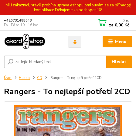
Milí zákazníci, právě probíhá úprava eshopu omlouvám se za případné
komplikace Děkujeme za pochopení 💙
0
ks
+420731485643
za
0,00 Kč
Po - Pá od 10 - 16 hod.
Menu
Hledat
Úvod
Hudba
CD
Rangers - To nejlepší potřetí 2CD
Rangers - To nejlepší potřetí 2CD