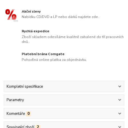
Akční slevy
Nabídku CD/DVD a LP nebo dárků najdete zde..
Rychlá expedice
Zboží skladem odesíláme kvalitně zabalené do tří pracovních
dnů..
Platební brána Comgate
Pohodlná online platba za objednávku.
Kompletní specifikace
Parametry
Komentáře
0
Související zboží
2