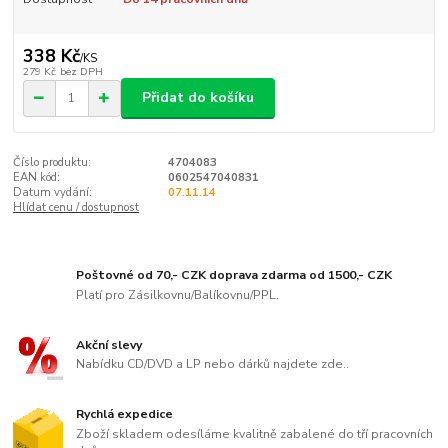
338 Kč
/
KS
279 Kč
bez DPH
Přidat do košíku
Číslo produktu:
4704083
EAN kód:
0602547040831
Datum vydání:
07.11.14
Hlídat cenu / dostupnost
Poštovné od 70,- CZK doprava zdarma od 1500,- CZK
Platí pro Zásilkovnu/Balíkovnu/PPL.
Akční slevy
Nabídku CD/DVD a LP nebo dárků najdete zde..
Rychlá expedice
Zboží skladem odesíláme kvalitně zabalené do tří pracovních