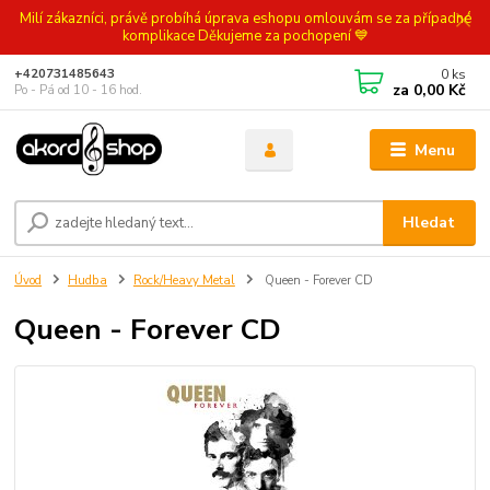
Milí zákazníci, právě probíhá úprava eshopu omlouvám se za případné
komplikace Děkujeme za pochopení 💙
0
ks
+420731485643
za
0,00 Kč
Po - Pá od 10 - 16 hod.
Menu
Hledat
Úvod
Hudba
Rock/Heavy Metal
Queen - Forever CD
Queen - Forever CD