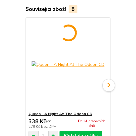
Související zboží
8
Queen - A Night At The Odeon CD
Queen - Gre
338 Kč
338 Kč
Do 14 pracovních
/
KS
/
KS
dnů
279 Kč
bez DPH
279 Kč
bez 
Přidat do košíku