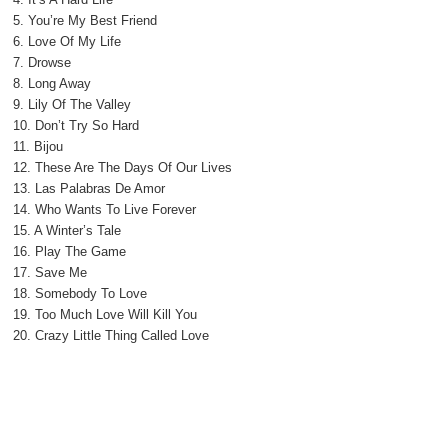
4. It’s A Hard Life
5. You’re My Best Friend
6. Love Of My Life
7. Drowse
8. Long Away
9. Lily Of The Valley
10. Don’t Try So Hard
11. Bijou
12. These Are The Days Of Our Lives
13. Las Palabras De Amor
14. Who Wants To Live Forever
15. A Winter’s Tale
16. Play The Game
17. Save Me
18. Somebody To Love
19. Too Much Love Will Kill You
20. Crazy Little Thing Called Love