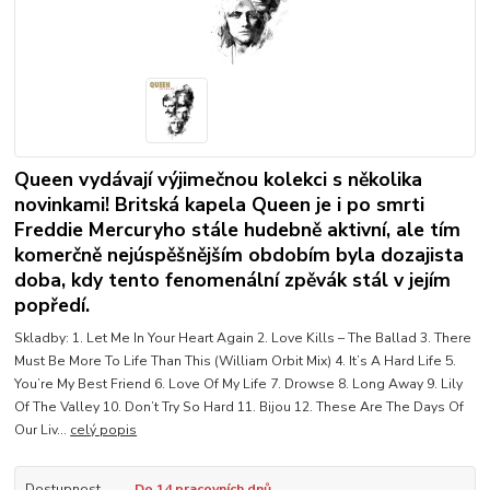
Queen vydávají výjimečnou kolekci s několika
novinkami! Britská kapela Queen je i po smrti
Freddie Mercuryho stále hudebně aktivní, ale tím
komerčně nejúspěšnějším obdobím byla dozajista
doba, kdy tento fenomenální zpěvák stál v jejím
popředí.
Skladby: 1. Let Me In Your Heart Again 2. Love Kills – The Ballad 3. There
Must Be More To Life Than This (William Orbit Mix) 4. It’s A Hard Life 5.
You’re My Best Friend 6. Love Of My Life 7. Drowse 8. Long Away 9. Lily
Of The Valley 10. Don’t Try So Hard 11. Bijou 12. These Are The Days Of
Our Liv...
celý popis
Dostupnost
Do 14 pracovních dnů