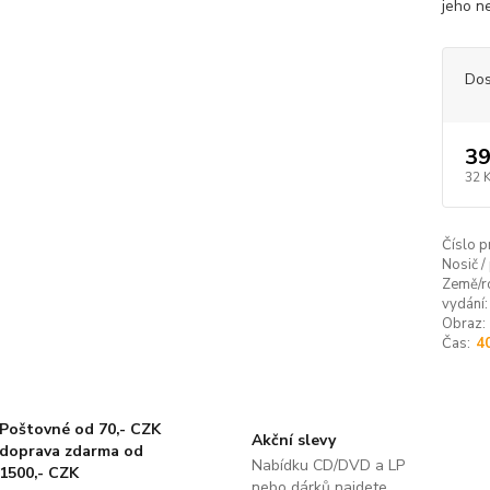
jeho ne
Dos
39
32 
Číslo p
Nosič /
Země/r
vydání:
Obraz:
Čas:
4
Poštovné od 70,- CZK
Akční slevy
doprava zdarma od
Nabídku CD/DVD a LP
1500,- CZK
nebo dárků najdete