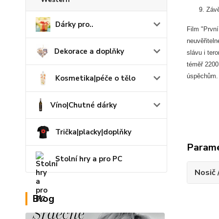
Závě
Dárky pro..
Film "Prvn
neuvěřiteln
Dekorace a doplňky
slávu i ter
téměř 2200 
úspěchům.
Kosmetika|péče o tělo
Víno|Chutné dárky
Trička|placky|doplňky
Param
Stolní hry a pro PC
Nosič 
Blog