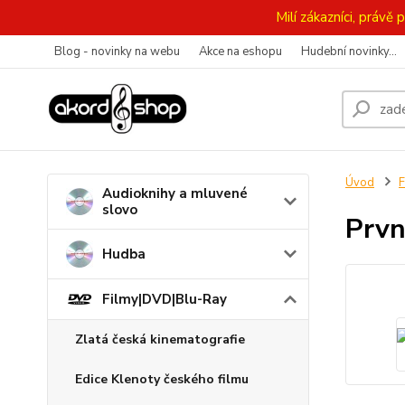
Milí zákazníci, práv
Blog - novinky na webu
Akce na eshopu
Hudební novinky...
Úvod
F
Audioknihy a mluvené
slovo
Prvn
Hudba
Filmy|DVD|Blu-Ray
Zlatá česká kinematografie
Edice Klenoty českého filmu