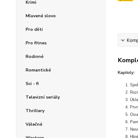
Krimi
Mluvené slovo
Pro děti
Kompl
Pro fitnes
Rodinné
Komple
Romantické
Kapitoly:
Sci - fi
Sjed
Roz
Televizní seriály
Úkla
Prvn
Thrillery
Osu
Pam
Válečné
Nesm
Hlin
Western