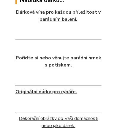
Nabídka dárků...
Dárková vína pro každou příležitost v
parádním balení.
Pořidte si nebo věnujte parádní hrnek
s potiskem.
Originální dárky pro rybáře.
Dekorační obrázky do Vaší domácnosti
nebo jako dárek.