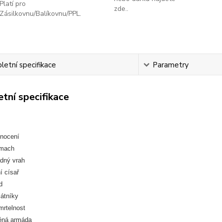
Platí pro
zde..
Zásilkovnu/Balíkovnu/PPL.
etní specifikace
Parametry
tní specifikace
nocení
mach
dný vrah
í císař
d
átníky
rtelnost
ěná armáda