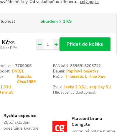
uvěřitelné činy. Od velkolepého interiéru...
celý popis
tupnost
Skladem > 1 KS
 Kč
/
KS
Přidat do košíku
Kč
bez DPH
roduktu:
7709006
EAN kód:
8596916208712
 počet:
DVD/1
Balení:
Papírová pošetka
ok
Kanada,
Režie:
T. Ianzelo, L. Hao Xue
Čína/1989
1.33:1
Zvuk:
česky 2.0,5.1, anglicky 5.1
0 minut
Hlídat cenu / dostupnost
Rychlá expedice
Platební brána
Zboží skladem
Comgate
odesíláme kvalitně
Pohodlná online platba