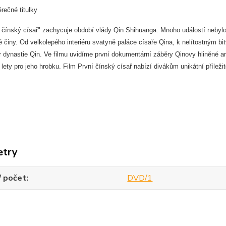
rečné titulky
í čínský císař" zachycuje období vlády Qin Shihuanga. Mnoho událostí nebyl
é činy. Od velkolepého interiéru svatyně paláce císaře Qina, k nelítostným b
or dynastie Qin. Ve filmu uvidíme první dokumentární záběry Qinovy hliněné a
lety pro jeho hrobku. Film První čínský císař nabízí divákům unikátní příleži
etry
/ počet
DVD/1