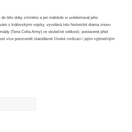
o do této doby zmíněno a jen málokdo si uvědomoval jeho
itvám s královskými vojsky, vyvolává toto historické drama znovu
rmády (Terra Cotta Army) ve skutečné velikosti, postavené před
tost více porozumět starodávné čínské civilizaci i jejím výjimečným