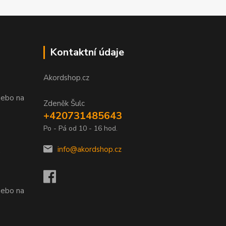
Kontaktní údaje
Akordshop.cz
nebo na
Zdeněk Šulc
+420731485643
Po - Pá od 10 - 16 hod.
info@akordshop.cz
.
nebo na