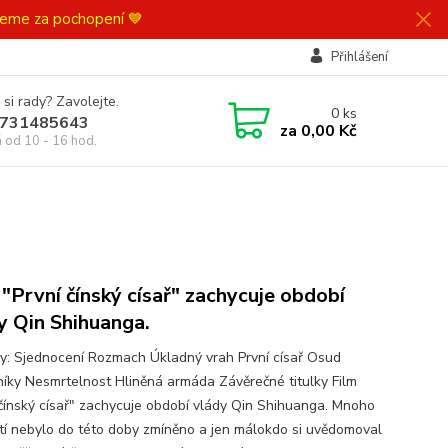
ujeme za pochopení 💙
Přihlášení
 si rady? Zavolejte.
0
ks
731485643
za
0,00 Kč
á od 10 - 16 hod.
 "První čínský císař" zachycuje období
y Qin Shihuanga.
ly: Sjednocení Rozmach Úkladný vrah První císař Osud
íky Nesmrtelnost Hliněná armáda Závěrečné titulky Film
 čínský císař" zachycuje období vlády Qin Shihuanga. Mnoho
tí nebylo do této doby zmíněno a jen málokdo si uvědomoval