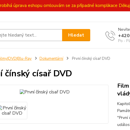
ě probíhá úprava eshopu omlouvám se za případné komplikace Děk
Nevíte
Hledat
+420
Po - P
ilmy|DVD|Blu-Ray
Dokumentární
První čínský císař DVD
í čínský císař DVD
Film
vlád
Kapito
Památn
"První
událos