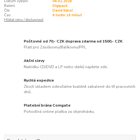
Datum vydání:
06.02.2026
Balení:
Digipack
Čte:
David Kaloč
Čas:
6 hodin 18 minut
Hlídat cenu / dostupnost
Poštovné od 70,- CZK doprava zdarma od 1500,- CZK
Platí pro Zásilkovnu/Balíkovnu/PPL.
Akční slevy
Nabídku CD/DVD a LP nebo dárků najdete zde..
Rychlá expedice
Zboží skladem odesíláme kvalitně zabalené do tří pracovních
dnů..
Platební brána Comgate
Pohodlná online platba za objednávku.