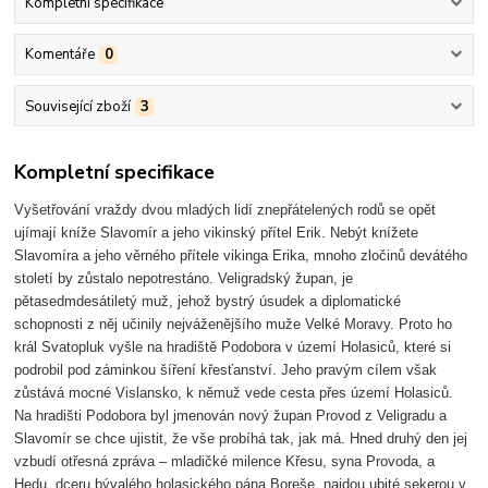
Kompletní specifikace
Komentáře
0
Související zboží
3
Kompletní specifikace
Vyšetřování vraždy dvou mladých lidí znepřátelených rodů se opět
ujímají kníže Slavomír a jeho vikinský přítel Erik. Nebýt knížete
Slavomíra a jeho věrného přítele vikinga Erika, mnoho zločinů devátého
století by zůstalo nepotrestáno. Veligradský župan, je
pětasedmdesátiletý muž, jehož bystrý úsudek a diplomatické
schopnosti z něj učinily nejváženějšího muže Velké Moravy. Proto ho
král Svatopluk vyšle na hradiště Podobora v území Holasiců, které si
podrobil pod záminkou šíření křesťanství. Jeho pravým cílem však
zůstává mocné Vislansko, k němuž vede cesta přes území Holasiců.
Na hradišti Podobora byl jmenován nový župan Provod z Veligradu a
Slavomír se chce ujistit, že vše probíhá tak, jak má. Hned druhý den jej
vzbudí otřesná zpráva – mladičké milence Křesu, syna Provoda, a
Hedu, dceru bývalého holasického pána Boreše, najdou ubité sekerou v