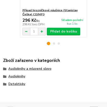
Případ hrozníčkové náušnice (Stanislav
Případ kněze
Češka) CD/MP3
CD/MP3
296 Kč
296 Kč
Skladem poslední
/
ks
/
ks
kus 1 ks
296 Kč
bez DPH
296 Kč
bez 
Přidat do košíku
Zboží zařazeno v kategoriích
Audioknihy a mluvené slovo
Audioknihy
Detektivky