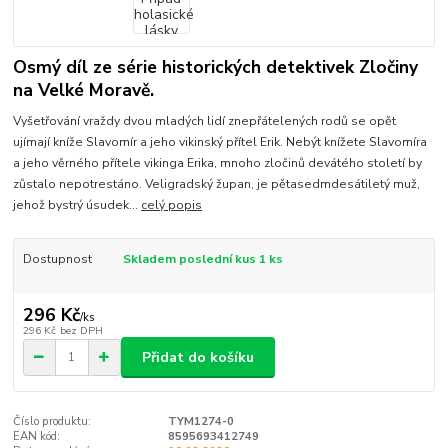
Osmý díl ze série historických detektivek Zločiny
na Velké Moravě.
Vyšetřování vraždy dvou mladých lidí znepřátelených rodů se opět
ujímají kníže Slavomír a jeho vikinský přítel Erik. Nebýt knížete Slavomíra
a jeho věrného přítele vikinga Erika, mnoho zločinů devátého století by
zůstalo nepotrestáno. Veligradský župan, je pětasedmdesátiletý muž,
jehož bystrý úsudek...
celý popis
Dostupnost
Skladem poslední kus 1 ks
296 Kč
/
ks
296 Kč
bez DPH
Přidat do košíku
Číslo produktu:
TYM1274-0
EAN kód:
8595693412749