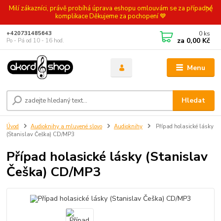
Milí zákazníci, právě probíhá úprava eshopu omlouvám se za případné
komplikace Děkujeme za pochopení 💙
0
ks
+420731485643
za
0,00 Kč
Po - Pá od 10 - 16 hod.
Menu
Hledat
Úvod
Audioknihy a mluvené slovo
Audioknihy
Případ holasické lásky
(Stanislav Češka) CD/MP3
Případ holasické lásky (Stanislav
Češka) CD/MP3