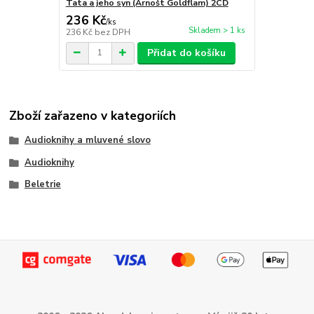
Tata a jeho syn (Arnošt Goldflam) 2CD
236 Kč
/
ks
Skladem > 1 ks
236 Kč
bez DPH
Přidat do košíku
Zboží zařazeno v kategoriích
Audioknihy a mluvené slovo
Audioknihy
Beletrie