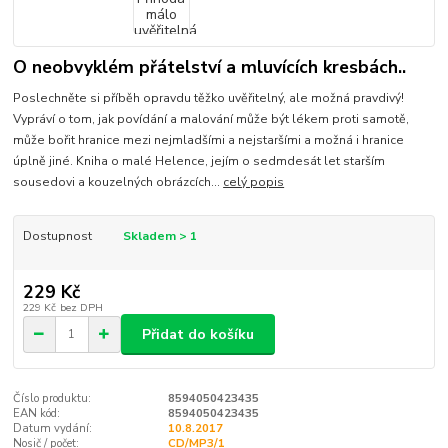
O neobvyklém přátelství a mluvících kresbách..
Poslechněte si příběh opravdu těžko uvěřitelný, ale možná pravdivý!
Vypráví o tom, jak povídání a malování může být lékem proti samotě,
může bořit hranice mezi nejmladšími a nejstaršími a možná i hranice
úplně jiné. Kniha o malé Helence, jejím o sedmdesát let starším
sousedovi a kouzelných obrázcích...
celý popis
Dostupnost
Skladem > 1
229 Kč
229 Kč
bez DPH
Přidat do košíku
Číslo produktu:
8594050423435
EAN kód:
8594050423435
Datum vydání:
10.8.2017
Nosič / počet:
CD/MP3/1