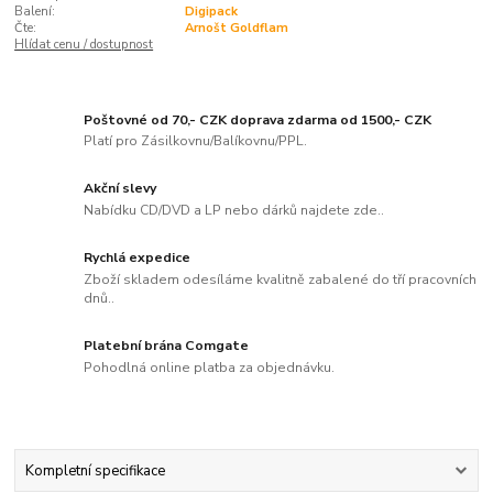
Balení:
Digipack
Čte:
Arnošt Goldflam
Hlídat cenu / dostupnost
Poštovné od 70,- CZK doprava zdarma od 1500,- CZK
Platí pro Zásilkovnu/Balíkovnu/PPL.
Akční slevy
Nabídku CD/DVD a LP nebo dárků najdete zde..
Rychlá expedice
Zboží skladem odesíláme kvalitně zabalené do tří pracovních
dnů..
Platební brána Comgate
Pohodlná online platba za objednávku.
Kompletní specifikace