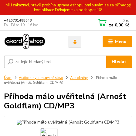
Milí zákazníci, právě probíhá úprava eshopu omlouvám se za případné
komplikace Děkujeme za pochopení 💙
0
ks
+420731485643
za
0,00 Kč
Po - Pá od 10 - 16 hod.
Menu
Hledat
Úvod
Audioknihy a mluvené slovo
Audioknihy
Příhoda málo
uvěřitelná (Arnošt Goldflam) CD/MP3
Příhoda málo uvěřitelná (Arnošt
Goldflam) CD/MP3