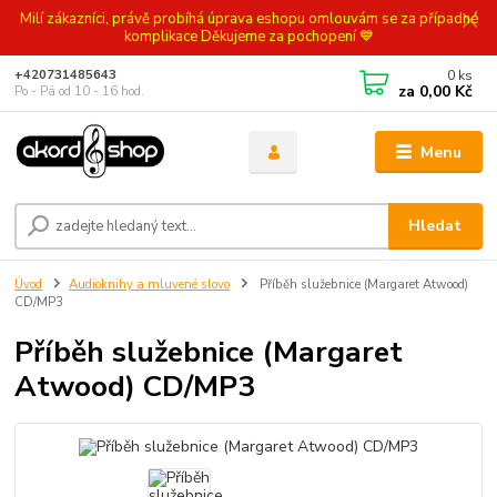
Milí zákazníci, právě probíhá úprava eshopu omlouvám se za případné
komplikace Děkujeme za pochopení 💙
0
ks
+420731485643
za
0,00 Kč
Po - Pá od 10 - 16 hod.
Menu
Hledat
Úvod
Audioknihy a mluvené slovo
Příběh služebnice (Margaret Atwood)
CD/MP3
Příběh služebnice (Margaret
Atwood) CD/MP3