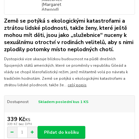
Země se potýká s ekologickými katastrofami a
ztrátou lidské plodnosti, takže ženy, které ještě
mohou mít děti, jsou jako „služebnice“ nuceny k
sexuálnímu otroctví v rodinách velitelů, aby s nimi
zplodily potomky místo neplodných chotí.
Dystopická vize ukazuje blízkou budoucnost na půdě dnešních
Spojených států amerických, které se proměnily v republiku Gileád a
vlády se chopil klerofašistický režim, jenž militantně volá po návratu k
tradičním hodnotám. Země se potýká s ekologickými katastrofami a
ztrátou lidské plodnosti, takže že...
celý popis
Dostupnost
Skladem poslední kus 1 KS
339 Kč
/
KS
339 Kč
bez DPH
Přidat do košíku