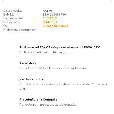
Číslo produktu:
AK176
EAN kód:
8594169481760
Datum vydání:
8.12.2017
Nosič / počet:
CD/MP3/1
Čte:
Zuzana Kajnarová
Hlídat cenu / dostupnost
Poštovné od 70,- CZK doprava zdarma od 1500,- CZK
Platí pro Zásilkovnu/Balíkovnu/PPL.
Akční slevy
Nabídku CD/DVD a LP nebo dárků najdete zde..
Rychlá expedice
Zboží skladem odesíláme kvalitně zabalené do tří pracovních
dnů..
Platební brána Comgate
Pohodlná online platba za objednávku.