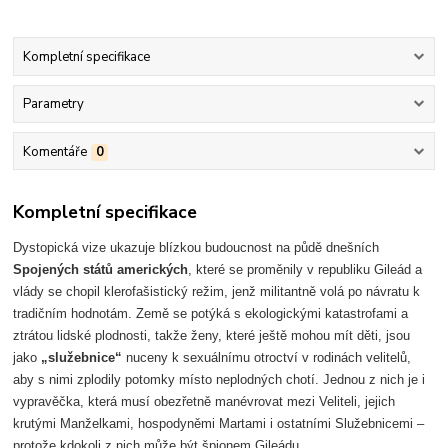
Kompletní specifikace
Parametry
Komentáře
0
Kompletní specifikace
Dystopická vize ukazuje blízkou budoucnost na půdě dnešních
Spojených států amerických
, které se proměnily v republiku Gileád a
vlády se chopil klerofašistický režim, jenž militantně volá po návratu k
tradičním hodnotám. Země se potýká s ekologickými katastrofami a
ztrátou lidské plodnosti, takže ženy, které ještě mohou mít děti, jsou
jako
„služebnice“
nuceny k sexuálnímu otroctví v rodinách velitelů,
aby s nimi zplodily potomky místo neplodných chotí. Jednou z nich je i
vypravěčka, která musí obezřetně manévrovat mezi Veliteli, jejich
krutými Manželkami, hospodyněmi Martami i ostatními Služebnicemi –
protože kdokoli z nich může být špionem Gileádu.