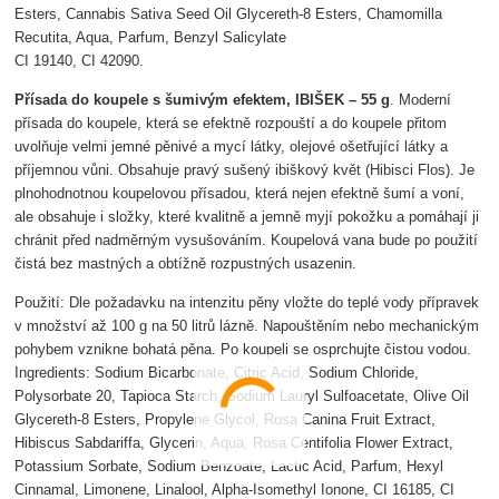
Esters, Cannabis Sativa Seed Oil Glycereth-8 Esters, Chamomilla
Recutita, Aqua, Parfum, Benzyl Salicylate
CI 19140, CI 42090.
Přísada do koupele s šumivým efektem, IBIŠEK – 55 g
. Moderní
přísada do koupele, která se efektně rozpouští a do koupele přitom
uvolňuje velmi jemné pěnivé a mycí látky, olejové ošetřující látky a
příjemnou vůni. Obsahuje pravý sušený ibiškový květ (Hibisci Flos). Je
plnohodnotnou koupelovou přísadou, která nejen efektně šumí a voní,
ale obsahuje i složky, které kvalitně a jemně myjí pokožku a pomáhají ji
chránit před nadměrným vysušováním. Koupelová vana bude po použití
čistá bez mastných a obtížně rozpustných usazenin.
Použití: Dle požadavku na intenzitu pěny vložte do teplé vody přípravek
v množství až 100 g na 50 litrů lázně. Napouštěním nebo mechanickým
pohybem vznikne bohatá pěna. Po koupeli se osprchujte čistou vodou.
Ingredients: Sodium Bicarbonate, Citric Acid, Sodium Chloride,
Polysorbate 20, Tapioca Starch, Sodium Lauryl Sulfoacetate, Olive Oil
Glycereth-8 Esters, Propylene Glycol, Rosa Canina Fruit Extract,
Hibiscus Sabdariffa, Glycerin, Aqua, Rosa Centifolia Flower Extract,
Potassium Sorbate, Sodium Benzoate, Lactic Acid, Parfum, Hexyl
Cinnamal, Limonene, Linalool, Alpha-Isomethyl Ionone, CI 16185, CI