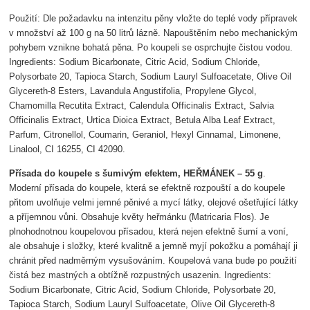
Použití: Dle požadavku na intenzitu pěny vložte do teplé vody přípravek
v množství až 100 g na 50 litrů lázně. Napouštěním nebo mechanickým
pohybem vznikne bohatá pěna. Po koupeli se osprchujte čistou vodou.
Ingredients: Sodium Bicarbonate, Citric Acid, Sodium Chloride,
Polysorbate 20, Tapioca Starch, Sodium Lauryl Sulfoacetate, Olive Oil
Glycereth-8 Esters, Lavandula Angustifolia, Propylene Glycol,
Chamomilla Recutita Extract, Calendula Officinalis Extract, Salvia
Officinalis Extract, Urtica Dioica Extract, Betula Alba Leaf Extract,
Parfum, Citronellol, Coumarin, Geraniol, Hexyl Cinnamal, Limonene,
Linalool, CI 16255, CI 42090.
Přísada do koupele s šumivým efektem, HEŘMÁNEK – 55 g
.
Moderní přísada do koupele, která se efektně rozpouští a do koupele
přitom uvolňuje velmi jemné pěnivé a mycí látky, olejové ošetřující látky
a příjemnou vůni. Obsahuje květy heřmánku (Matricaria Flos). Je
plnohodnotnou koupelovou přísadou, která nejen efektně šumí a voní,
ale obsahuje i složky, které kvalitně a jemně myjí pokožku a pomáhají ji
chránit před nadměrným vysušováním. Koupelová vana bude po použití
čistá bez mastných a obtížně rozpustných usazenin. Ingredients:
Sodium Bicarbonate, Citric Acid, Sodium Chloride, Polysorbate 20,
Tapioca Starch, Sodium Lauryl Sulfoacetate, Olive Oil Glycereth-8