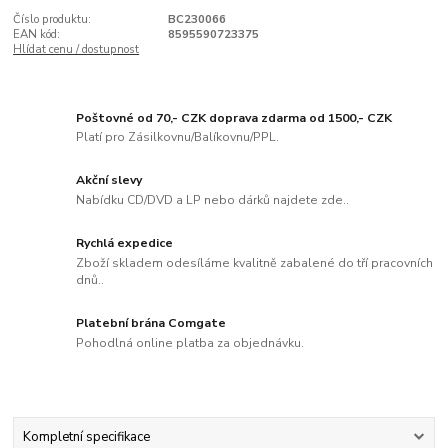
Číslo produktu:
BC230066
EAN kód:
8595590723375
Hlídat cenu / dostupnost
Poštovné od 70,- CZK doprava zdarma od 1500,- CZK
Platí pro Zásilkovnu/Balíkovnu/PPL.
Akční slevy
Nabídku CD/DVD a LP nebo dárků najdete zde..
Rychlá expedice
Zboží skladem odesíláme kvalitně zabalené do tří pracovních
dnů..
Platební brána Comgate
Pohodlná online platba za objednávku.
Kompletní specifikace