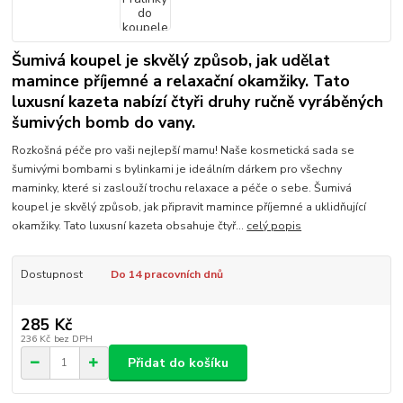
Šumivá koupel je skvělý způsob, jak udělat
mamince příjemné a relaxační okamžiky. Tato
luxusní kazeta nabízí čtyři druhy ručně vyráběných
šumivých bomb do vany.
Rozkošná péče pro vaši nejlepší mamu! Naše kosmetická sada se
šumivými bombami s bylinkami je ideálním dárkem pro všechny
maminky, které si zaslouží trochu relaxace a péče o sebe. Šumivá
koupel je skvělý způsob, jak připravit mamince příjemné a uklidňující
okamžiky. Tato luxusní kazeta obsahuje čtyř...
celý popis
Dostupnost
Do 14 pracovních dnů
285 Kč
236 Kč
bez DPH
Přidat do košíku