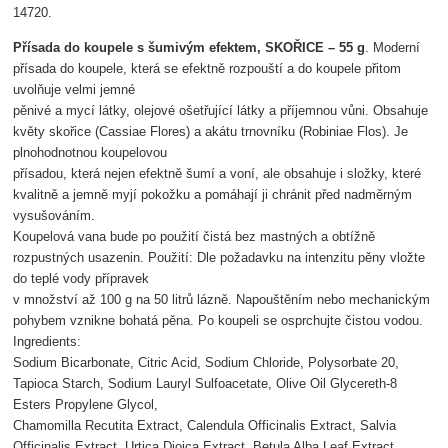
14720.
Přísada do koupele s šumivým efektem, SKOŘICE – 55 g
. Moderní
přísada do koupele, která se efektně rozpouští a do koupele přitom
uvolňuje velmi jemné
pěnivé a mycí látky, olejové ošetřující látky a příjemnou vůni. Obsahuje
květy skořice (Cassiae Flores) a akátu trnovníku (Robiniae Flos). Je
plnohodnotnou koupelovou
přísadou, která nejen efektně šumí a voní, ale obsahuje i složky, které
kvalitně a jemně myjí pokožku a pomáhají ji chránit před nadměrným
vysušováním.
Koupelová vana bude po použití čistá bez mastných a obtížně
rozpustných usazenin. Použití: Dle požadavku na intenzitu pěny vložte
do teplé vody přípravek
v množství až 100 g na 50 litrů lázně. Napouštěním nebo mechanickým
pohybem vznikne bohatá pěna. Po koupeli se osprchujte čistou vodou.
Ingredients:
Sodium Bicarbonate, Citric Acid, Sodium Chloride, Polysorbate 20,
Tapioca Starch, Sodium Lauryl Sulfoacetate, Olive Oil Glycereth-8
Esters Propylene Glycol,
Chamomilla Recutita Extract, Calendula Officinalis Extract, Salvia
Officinalis Extract, Urtica Dioica Extract, Betula Alba Leaf Extract,