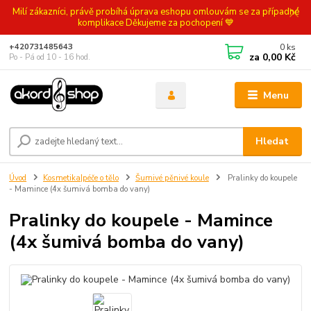
Milí zákazníci, právě probíhá úprava eshopu omlouvám se za případné
komplikace Děkujeme za pochopení 💙
0
ks
+420731485643
za
0,00 Kč
Po - Pá od 10 - 16 hod.
Menu
Hledat
Úvod
Kosmetika|péče o tělo
Šumivé pěnivé koule
Pralinky do koupele
- Mamince (4x šumivá bomba do vany)
Pralinky do koupele - Mamince
(4x šumivá bomba do vany)