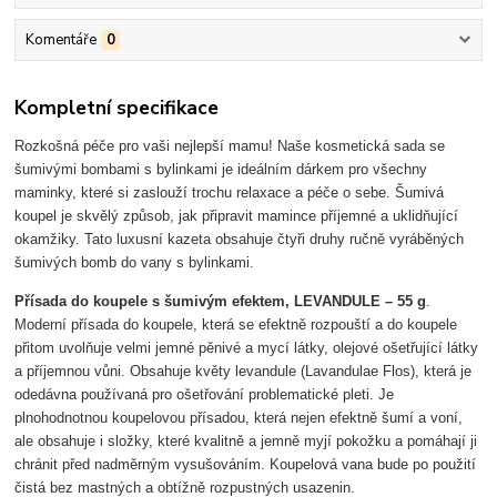
Komentáře
0
Kompletní specifikace
Rozkošná péče pro vaši nejlepší mamu! Naše kosmetická sada se
šumivými bombami s bylinkami je ideálním dárkem pro všechny
maminky, které si zaslouží trochu relaxace a péče o sebe. Šumivá
koupel je skvělý způsob, jak připravit mamince příjemné a uklidňující
okamžiky. Tato luxusní kazeta obsahuje čtyři druhy ručně vyráběných
šumivých bomb do vany s bylinkami.
Přísada do koupele s šumivým efektem, LEVANDULE – 55 g
.
Moderní přísada do koupele, která se efektně rozpouští a do koupele
přitom uvolňuje velmi jemné pěnivé a mycí látky, olejové ošetřující látky
a příjemnou vůni. Obsahuje květy levandule (Lavandulae Flos), která je
odedávna používaná pro ošetřování problematické pleti. Je
plnohodnotnou koupelovou přísadou, která nejen efektně šumí a voní,
ale obsahuje i složky, které kvalitně a jemně myjí pokožku a pomáhají ji
chránit před nadměrným vysušováním. Koupelová vana bude po použití
čistá bez mastných a obtížně rozpustných usazenin.