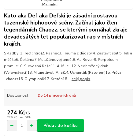
Kato aka Def aka Defski je zásadní postavou
tuzemské hiphopové scény. Začínal jako člen
legendárních Chaozz, se kterými pomáhal zkraje
devadesátých let popularizovat rap v místních
krajích.
Skladby: 1. Teď (Intro)2. Psanec3. Trauma z dědství4. Zastavit stát!5. Tak a
máš to6. Čekárna7. Multižánrovej anděl8. Au!Revoir9. Perpetuum
promile10. Slovesná Kaše11. A Jé Je...12. Neohrožený druh
(Vyrovnávací)13. Miluje život (Aha)14. Uchamžik (Ra5viem)15. Průvan
+chaozz16. Olympionik17. Kretén18....
celý popis
Dostupnost
Do 14 pracovních dnů
274 Kč
/
KS
226 Kč
bez DPH
Přidat do košíku