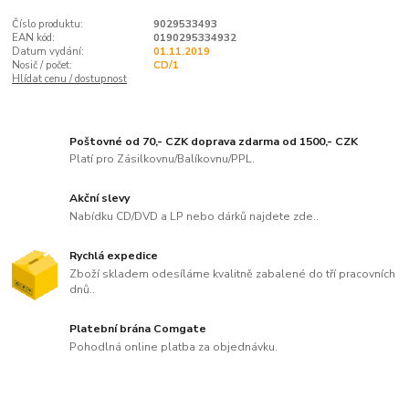
Číslo produktu:
9029533493
EAN kód:
0190295334932
Datum vydání:
01.11.2019
Nosič / počet:
CD/1
Hlídat cenu / dostupnost
Poštovné od 70,- CZK doprava zdarma od 1500,- CZK
Platí pro Zásilkovnu/Balíkovnu/PPL.
Akční slevy
Nabídku CD/DVD a LP nebo dárků najdete zde..
Rychlá expedice
Zboží skladem odesíláme kvalitně zabalené do tří pracovních
dnů..
Platební brána Comgate
Pohodlná online platba za objednávku.