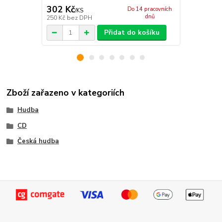
302 Kč
229 Kč
Do 14 pracovních
/
KS
/
KS
dnů
250 Kč
bez DPH
189 Kč
bez 
Přidat do košíku
Zboží zařazeno v kategoriích
Hudba
CD
Česká hudba