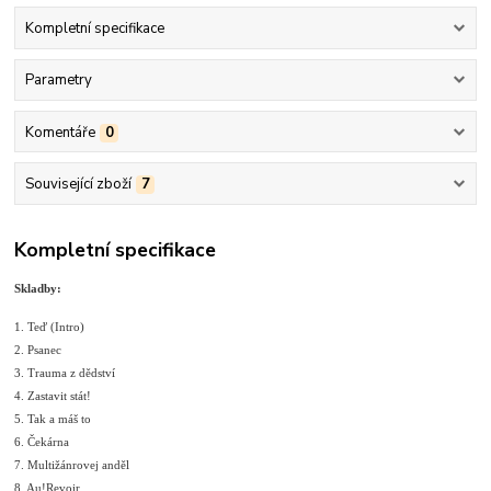
Kompletní specifikace
Parametry
Komentáře
0
Související zboží
7
Kompletní specifikace
Skladby:
1. Teď (Intro)
2. Psanec
3. Trauma z dědství
4. Zastavit stát!
5. Tak a máš to
6. Čekárna
7. Multižánrovej anděl
8. Au!Revoir