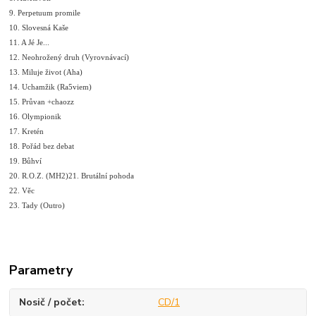
9. Perpetuum promile
10. Slovesná Kaše
11. A Jé Je...
12. Neohrožený druh (Vyrovnávací)
13. Miluje život (Aha)
14. Uchamžik (Ra5viem)
15. Průvan +chaozz
16. Olympionik
17. Kretén
18. Pořád bez debat
19. Bůhví
20. R.O.Z. (MH2)21. Brutální pohoda
22. Věc
23. Tady (Outro)
Parametry
Nosič / počet
CD/1