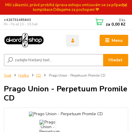
Milí zákazníci, právě probíhá úprava eshopu omlouvám se za případné
komplikace Děkujeme za pochopení 💙
0
ks
+420731485643
za
0,00 Kč
Po - Pá od 10 - 16 hod.
Menu
Hledat
Úvod
Hudba
CD
Prago Union - Perpetuum Promile CD
Prago Union - Perpetuum Promile
CD