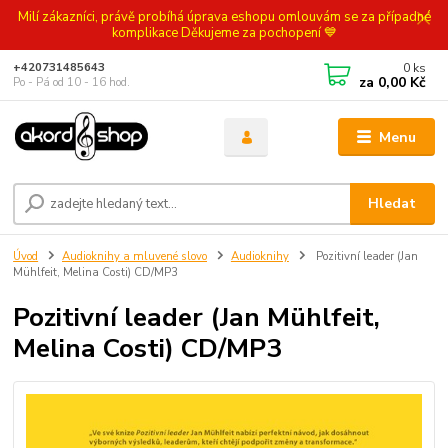
Milí zákazníci, právě probíhá úprava eshopu omlouvám se za případné
komplikace Děkujeme za pochopení 💙
0
ks
+420731485643
za
0,00 Kč
Po - Pá od 10 - 16 hod.
Menu
Hledat
Úvod
Audioknihy a mluvené slovo
Audioknihy
Pozitivní leader (Jan
Mühlfeit, Melina Costi) CD/MP3
Pozitivní leader (Jan Mühlfeit,
Melina Costi) CD/MP3