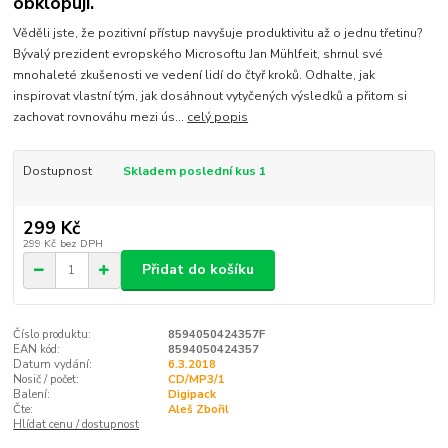
obklopují.
Věděli jste, že pozitivní přístup navyšuje produktivitu až o jednu třetinu?
Bývalý prezident evropského Microsoftu Jan Mühlfeit, shrnul své
mnohaleté zkušenosti ve vedení lidí do čtyř kroků. Odhalte, jak
inspirovat vlastní tým, jak dosáhnout vytyčených výsledků a přitom si
zachovat rovnováhu mezi ús...
celý popis
Dostupnost
Skladem poslední kus 1
299 Kč
299 Kč
bez DPH
Přidat do košíku
Číslo produktu:
8594050424357F
EAN kód:
8594050424357
Datum vydání:
6.3.2018
Nosič / počet:
CD/MP3/1
Balení:
Digipack
Čte:
Aleš Zbořil
Hlídat cenu / dostupnost