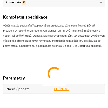
Komentáře
0
Kompletní specifikace
Věděli jste, že pozitivní přístup navyšuje produktivitu až o jednu třetinu? Bývalý
prezident evropského Microsoftu Jan Mühlfeit, shrnul své mnohaleté zkušenosti ve
vedení lidí do čtyř kroků. Odhalte, jak inspirovat vlastní tým, jak dosáhnout vytyčených
výsledků a přitom si zachovat rovnováhu mezi úspěchem a štěstím. Zjistěte, jak se
zbavit stresu a negativismu a odemkněte potenciál u sebe i u lidí, kteří vás obklopují.
Parametry
Nosič / počet
CD/MP3/1