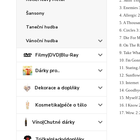
2. Saint Tro
3. Enemies 
Šansony
4. Allergic 
5. A Thousa
Taneční hudba
6. Circles 3
7. Die For 
Vánoční hudba
8. On The R
9. Take Wha
Filmy|DVD|Blu-Ray
10. I'm Gon
11. Staring
Dárky pro..
12. Sunflow
13. Internet
Dekorace a doplňky
14. Goodby
15. Myself 
Kosmetika|péče o tělo
16. I Know 
17. Wow. 2:
Víno|Chutné dárky
Trička|placky|doplňky