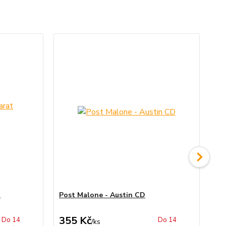
t
Post Malone - Austin CD
Po
To
355 Kč
1 
Do 14
Do 14
/
ks