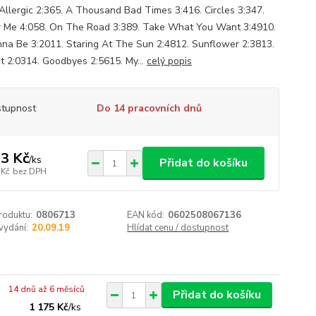
 Allergic 2:365. A Thousand Bad Times 3:416. Circles 3:347.
r Me 4:058. On The Road 3:389. Take What You Want 3:4910.
nna Be 3:2011. Staring At The Sun 2:4812. Sunflower 2:3813.
et 2:0314. Goodbyes 2:5615. My...
celý popis
tupnost
Do 14 pracovních dnů
3 Kč
/
ks
Přidat do košíku
 Kč
bez DPH
roduktu:
0806713
EAN kód:
0602508067136
vydání:
20.09.19
Hlídat cenu / dostupnost
14 dnů až 6 měsíců
Přidat do košíku
1 175 Kč
/
ks