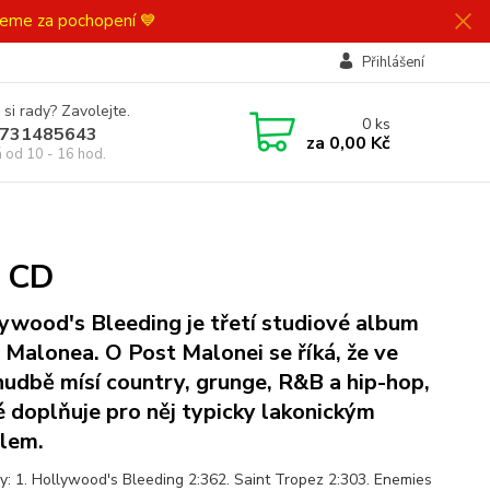
ujeme za pochopení 💙
Přihlášení
 si rady? Zavolejte.
0
ks
731485643
za
0,00 Kč
á od 10 - 16 hod.
g CD
ywood's Bleeding je třetí studiové album
 Malonea. O Post Malonei se říká, že ve
hudbě mísí country, grunge, R&B a hip-hop,
é doplňuje pro něj typicky lakonickým
lem.
y: 1. Hollywood's Bleeding 2:362. Saint Tropez 2:303. Enemies