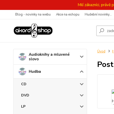
Milí zákazníci, práv
Blog - novinky na webu
Akce na eshopu
Hudební novinky...
Úvod
Audioknihy a mluvené
slovo
Post
Hudba
CD
DVD
LP