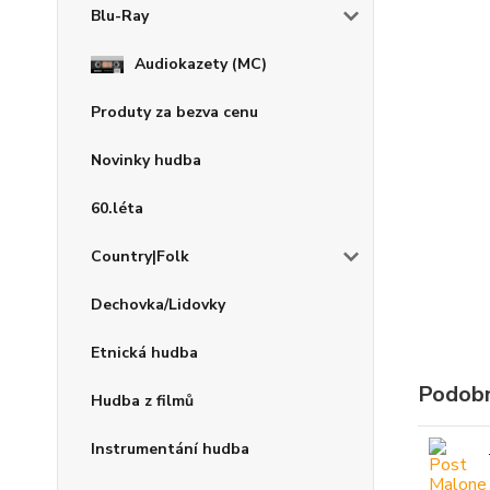
Blu-Ray
Audiokazety (MC)
Produty za bezva cenu
Novinky hudba
60.léta
Country|Folk
Dechovka/Lidovky
Etnická hudba
Podobn
Hudba z filmů
Instrumentání hudba