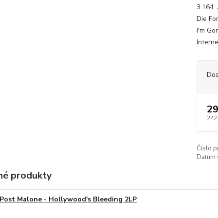
3:164.
Die Fo
I'm Go
Intern
Dos
29
242
Číslo p
Datum 
é produkty
Post Malone - Hollywood's Bleeding 2LP