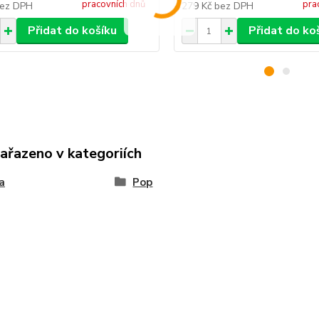
pracovních dnů
pra
ez DPH
279 Kč
bez DPH
Přidat do košíku
Přidat do ko
zařazeno v kategoriích
a
Pop