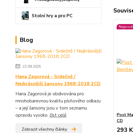
Souvise
Stolní hry a pro PC
Nejprod
Blog
22.09.2025
Hana Zagorová - Srdečně /
Nejkrásnější šansony 1968-2018 2CD
Hana Zagorová je obdivována pro
mnohobarevnou kvalitu písňového odkazu
– a její šansony jsou v tom seznamu
Post Ma
opravdu vysoko.
číst celé
CD
293 K
Zobrazit všechny články