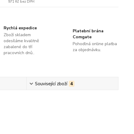
971 Kč
bez DPH
Rychlá expedice
Platební brána
Zboží skladem
Comgate
odesíláme kvalitně
Pohodlná online platba
zabalené do tří
za objednávku.
pracovních dnů..
Související zboží
4