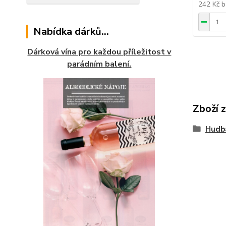
242 Kč
b
Nabídka dárků...
Dárková vína pro každou příležitost v
parádním balení.
Zboží 
Hudb