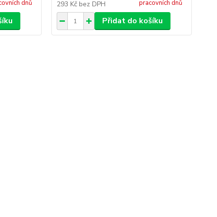
covních dnů
pracovních dnů
293 Kč
bez DPH
86
šíku
Přidat do košíku