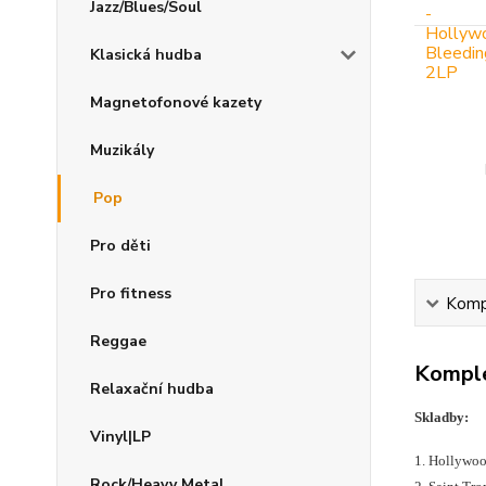
Jazz/Blues/Soul
Klasická hudba
Magnetofonové kazety
Muzikály
Pop
Pro děti
Pro fitness
Kompl
Reggae
Komple
Relaxační hudba
Skladby:
Vinyl|LP
1. Hollywoo
Rock/Heavy Metal