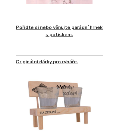
Pořidte si nebo věnujte parádní hrnek
s potiskem.
Originální dárky pro rybáře.