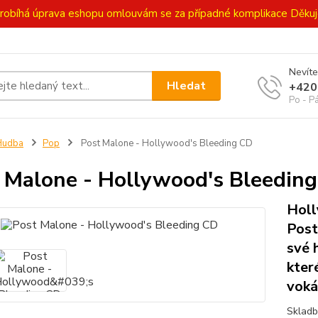
ě probíhá úprava eshopu omlouvám se za případné komplikace Děk
Nevíte
Hledat
+420
Po - P
Hudba
Pop
Post Malone - Hollywood's Bleeding CD
 Malone - Hollywood's Bleedin
Holl
Post
své 
kter
voká
Skladb