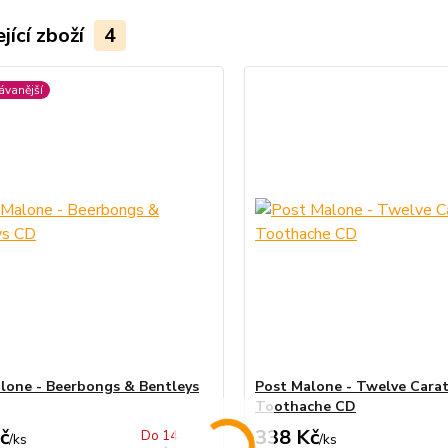
jící zboží
4
ávanější
lone - Beerbongs & Bentleys
Post Malone - Twelve Cara
Toothache CD
č
338 Kč
Do 14
/
ks
/
ks