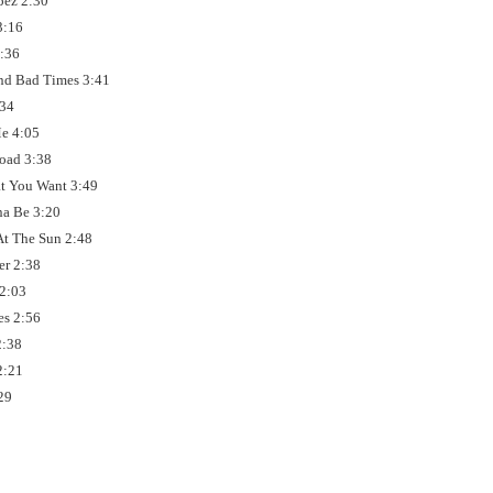
pez 2:30
3:16
2:36
nd Bad Times 3:41
:34
Me 4:05
oad 3:38
t You Want 3:49
na Be 3:20
 At The Sun 2:48
er 2:38
 2:03
es 2:56
2:38
2:21
29