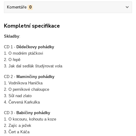
Komentáře
0
Kompletní specifikace
Skladby
:
CD 1 -
Dědečkovy pohádky
1. O modrém ptáčkovi
2. O řepě
3. Jak dal sedlák študýrovat vola
CD 2 -
Maminčiny pohádky
1. Vodníkova Hanička
2. O perníkové chaloupce
3. Sůl nad zlato
4. Červená Karkulka
CD 3 -
Babičiny pohádky
1. O kocouru, kohoutu a koze
2. Zajíc a ježek
3. Čert a Káča