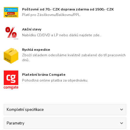
Poštovné od 70,- CZK doprava zdarma od 1500,- CZK
Platí pro Zásilkovnu/Balíkovnu/PPL.
Akční slevy
Nabídku CD/DVD a LP nebo dárků najdete zde..
Rychlá expedice
Zboží skladem odesíláme kvalitně zabalené do tří pracovních
dnů..
Platební brána Comgate
Pohodlná online platba za objednávku.
Kompletní specifikace
Parametry