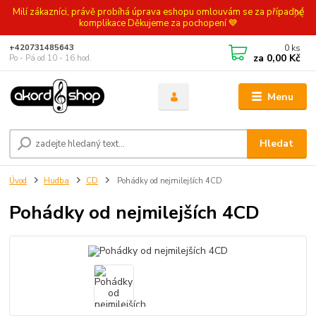
Milí zákazníci, právě probíhá úprava eshopu omlouvám se za případné
komplikace Děkujeme za pochopení 💙
0
ks
+420731485643
za
0,00 Kč
Po - Pá od 10 - 16 hod.
Menu
Hledat
Úvod
Hudba
CD
Pohádky od nejmilejších 4CD
Pohádky od nejmilejších 4CD