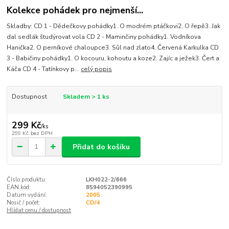
Kolekce pohádek pro nejmenší...
Skladby: CD 1 - Dědečkovy pohádky1. O modrém ptáčkovi2. O řepě3. Jak
dal sedlák študýrovat vola CD 2 - Maminčiny pohádky1. Vodníkova
Hanička2. O perníkové chaloupce3. Sůl nad zlato4. Červená Karkulka CD
3 - Babičiny pohádky1. O kocouru, kohoutu a koze2. Zajíc a ježek3. Čert a
Káča CD 4 - Tatínkovy p...
celý popis
Dostupnost
Skladem > 1 ks
299 Kč
/
ks
299 Kč
bez DPH
Přidat do košíku
Číslo produktu:
LKH022-2/666
EAN kód:
8594052390995
Datum vydání:
2005
Nosič / počet:
CD/4
Hlídat cenu / dostupnost