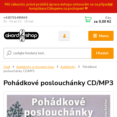
Milí zákazníci, právě probíhá úprava eshopu omlouvám se za případné
komplikace Děkujeme za pochopení 💙
0
ks
+420731485643
za
0,00 Kč
Po - Pá od 10 - 16 hod.
Menu
Hledat
Úvod
Audioknihy a mluvené slovo
Audioknihy
Pohádkové
poslouchánky CD/MP3
Pohádkové poslouchánky CD/MP3