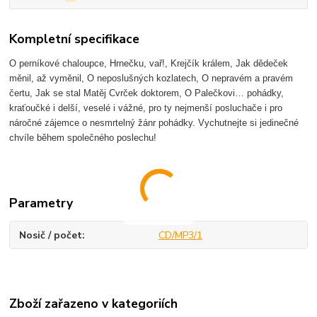
Kompletní specifikace
O perníkové chaloupce, Hrnečku, vař!, Krejčík králem, Jak dědeček
měnil, až vyměnil, O neposlušných kozlatech, O nepravém a pravém
čertu, Jak se stal Matěj Cvrček doktorem, O Palečkovi… pohádky,
kraťoučké i delší, veselé i vážné, pro ty nejmenší posluchače i pro
náročné zájemce o nesmrtelný žánr pohádky. Vychutnejte si jedinečné
chvíle během společného poslechu!
Parametry
Nosič / počet
CD/MP3/1
Zboží zařazeno v kategoriích