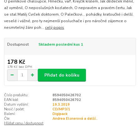
O perníkové chaloupce, Hrnečku, vař!, Krejčík králem, Jak dědeček měnil,
až vyměnil, O neposlušných kozlatech, O nepravém a pravém čertu, Jak
se stal Matěj Cvrček doktorem, O Palečkovi… pohádky, kraťoučké i delší,
veselé i vážné, pro ty nejmenší posluchače i pro náročné zájemce o
nesmrtelný žánr poh...
celý popis
Dostupnost
Skladem poslední kus 1
178 Kč
178 Kč
bez DPH
Přidat do košíku
Číslo produktu:
8594050426702
EAN kód:
8594050426702
Datum vydání:
19.3.2019
Nosič / počet:
CD/MP3/1
Balení:
Digipack
Čte:
Andrea Elsnerová a další..
Hlídat cenu / dostupnost