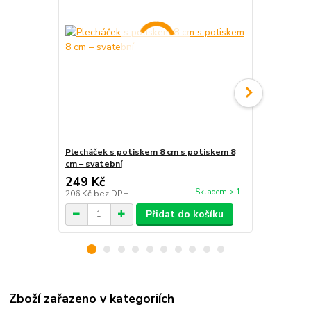
Plecháček s potiskem 8 cm s potiskem 8
Plechový sm
cm – svatební
zamilované 
249 Kč
249 Kč
Skladem > 1
206 Kč
bez DPH
206 Kč
bez 
Přidat do košíku
Zboží zařazeno v kategoriích