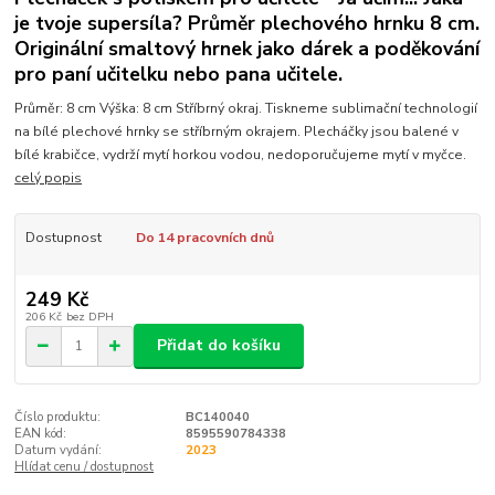
je tvoje supersíla? Průměr plechového hrnku 8 cm.
Originální smaltový hrnek jako dárek a poděkování
pro paní učitelku nebo pana učitele.
Průměr: 8 cm Výška: 8 cm Stříbrný okraj. Tiskneme sublimační technologií
na bílé plechové hrnky se stříbrným okrajem. Plecháčky jsou balené v
bílé krabičce, vydrží mytí horkou vodou, nedoporučujeme mytí v myčce.
celý popis
Dostupnost
Do 14 pracovních dnů
249 Kč
206 Kč
bez DPH
Přidat do košíku
Číslo produktu:
BC140040
EAN kód:
8595590784338
Datum vydání:
2023
Hlídat cenu / dostupnost