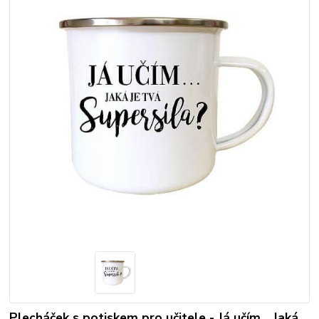
Plecháček s potiskem pro učitele - Já učím... Jaká