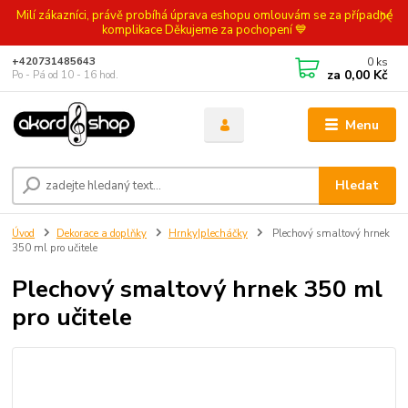
Milí zákazníci, právě probíhá úprava eshopu omlouvám se za případné
komplikace Děkujeme za pochopení 💙
0
ks
+420731485643
za
0,00 Kč
Po - Pá od 10 - 16 hod.
Menu
Hledat
Úvod
Dekorace a doplňky
Hrnky|plecháčky
Plechový smaltový hrnek
350 ml pro učitele
Plechový smaltový hrnek 350 ml
pro učitele