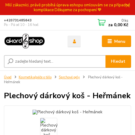
Milí zákazníci, právě probíhá úprava eshopu omlouvám se za případné
komplikace Děkujeme za pochopení 💙
0
ks
+420731485643
za
0,00 Kč
Po - Pá od 10 - 16 hod.
Menu
Hledat
Úvod
Kosmetika|péče o tělo
Sprchové gely
Plechový dárkový koš -
Heřmánek
Plechový dárkový koš - Heřmánek