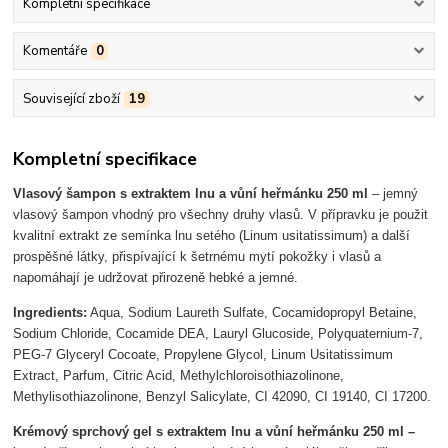
Kompletní specifikace
Komentáře
0
Související zboží
19
Kompletní specifikace
Vlasový šampon s extraktem lnu a vůní heřmánku 250 ml
– jemný
vlasový šampon vhodný pro všechny druhy vlasů. V přípravku je použit
kvalitní extrakt ze semínka lnu setého (Linum usitatissimum) a další
prospěšné látky, přispívající k šetrnému mytí pokožky i vlasů a
napomáhají je udržovat přirozeně hebké a jemné.
Ingredients:
Aqua, Sodium Laureth Sulfate, Cocamidopropyl Betaine,
Sodium Chloride, Cocamide DEA, Lauryl Glucoside, Polyquaternium-7,
PEG-7 Glyceryl Cocoate, Propylene Glycol, Linum Usitatissimum
Extract, Parfum, Citric Acid, Methylchloroisothiazolinone,
Methylisothiazolinone, Benzyl Salicylate, CI 42090, CI 19140, CI 17200.
Krémový sprchový gel s extraktem lnu a vůní heřmánku 250 ml –