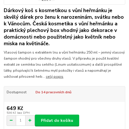
Dárkový koš s kosmetikou s vůní heřmánku je
skvělý dárek pro ženu k narozeninám, svátku nebo
k Vánocům. Česká kosmetika s vůní heřmánku a
praktický plechový box vhodný jako dekorace v
domácnosti nebo použitelný jako květník nebo
miska na květináče.
Vlasový šampon s extraktem lnu a vůní heřmánku 250 ml – jemný vlasový
šampon vhodný pro všechny druhy vlasů. V přípravku je použit kvalitní
extrakt ze semínka lnu setého (Linum usitatissimum) a další prospěšné
látky, přispívající k šetrnému mytí pokožky i vlasů a napomáhají je
udržovat přirozeně heb...
celý popis
Dostupnost
Do 14 pracovních dnů
649 Kč
536 Kč
bez DPH
Přidat do košíku