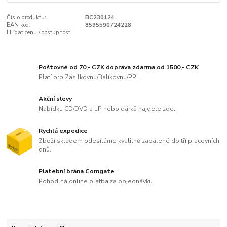
Číslo produktu:
BC230124
EAN kód:
8595590724228
Hlídat cenu / dostupnost
Poštovné od 70,- CZK doprava zdarma od 1500,- CZK
Platí pro Zásilkovnu/Balíkovnu/PPL.
Akční slevy
Nabídku CD/DVD a LP nebo dárků najdete zde..
Rychlá expedice
Zboží skladem odesíláme kvalitně zabalené do tří pracovních
dnů..
Platební brána Comgate
Pohodlná online platba za objednávku.