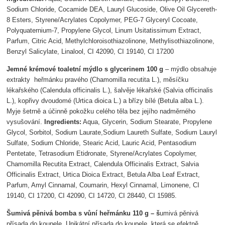
Sodium Chloride, Cocamide DEA, Lauryl Glucoside, Olive Oil Glycereth-
8 Esters, Styrene/Acrylates Copolymer, PEG-7 Glyceryl Cocoate,
Polyquaternium-7, Propylene Glycol, Linum Usitatissimum Extract,
Parfum, Citric Acid, Methylchloroisothiazolinone, Methylisothiazolinone,
Benzyl Salicylate, Linalool, CI 42090, CI 19140, CI 17200
Jemné krémové toaletní mýdlo s glycerinem 100 g
– mýdlo obsahuje
extrakty heřmánku pravého (Chamomilla recutita L.), měsíčku
lékařského (Calendula officinalis L.), šalvěje lékařské (Salvia officinalis
L.), kopřivy dvoudomé (Urtica dioica L.) a břízy bílé (Betula alba L.).
Myje šetrně a účinně pokožku celého těla bez jejího nadměrného
vysušování.
Ingredients:
Aqua, Glycerin, Sodium Stearate, Propylene
Glycol, Sorbitol, Sodium Laurate,Sodium Laureth Sulfate, Sodium Lauryl
Sulfate, Sodium Chloride, Stearic Acid, Lauric Acid, Pentasodium
Pentetate, Tetrasodium Etidronate, Styrene/Acrylates Copolymer,
Chamomilla Recutita Extract, Calendula Officinalis Extract, Salvia
Officinalis Extract, Urtica Dioica Extract, Betula Alba Leaf Extract,
Parfum, Amyl Cinnamal, Coumarin, Hexyl Cinnamal, Limonene, CI
19140, CI 17200, CI 42090, CI 14720, CI 28440, CI 15985.
Šumivá pěnivá bomba s vůní heřmánku 110 g – š
umivá pěnivá
přísada do koupele. Unikátní přísada do koupele, která se efektně