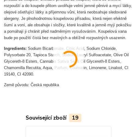
rozpouští a do koupele přitom uvolňuje velmi jemné pěnivé a mycí látky,
olejové ošetřující látky a příjemnou vůni, která neobsahuje sledované
alergeny. Je plnohodnotnou koupelovou přísadou, která nejen efektně
šumí a voní, ale obsahuje i složky, které kvalitně a jemně myjí pokožku
a pomáhají ji chránit před nadměrným vysušováním. Koupelová vana
bude po použití čistá bez mastných a obtížně rozpustných usazenin.
Ingredients:
Sodium Bicarbonate, Citric Acid, Sodium Chloride,
Polysorbate 20, Tapioca Starch, Sodium Lauryl Sulfoacetate, Olive Oil
Glycereth-8 Esters, Cannabis Sativa Seed Oil Glycereth-8 Esters,
Chamomilla Recutita, Aqua, Parfum, Coumarin, Limonene, Linalool, CI
19140, CI 42090.
Země původu: Česká republika
Související zboží
19