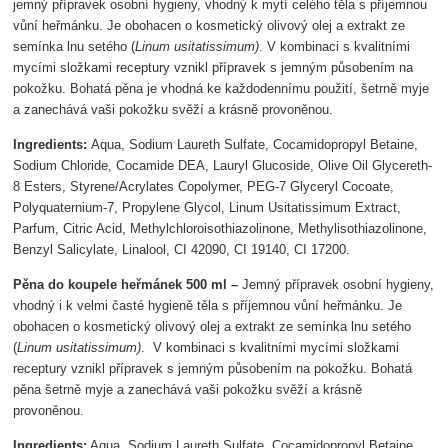
jemný přípravek osobní hygieny, vhodný k mytí celého těla s příjemnou
vůní heřmánku. Je obohacen o kosmetický olivový olej a extrakt ze
semínka lnu setého (
Linum usitatissimum)
. V kombinaci s kvalitními
mycími složkami receptury vznikl přípravek s jemným působením na
pokožku. Bohatá pěna je vhodná ke každodennímu použití, šetrně myje
a zanechává vaši pokožku svěží a krásně provoněnou.
Ingredients:
Aqua, Sodium Laureth Sulfate, Cocamidopropyl Betaine,
Sodium Chloride, Cocamide DEA, Lauryl Glucoside, Olive Oil Glycereth-
8 Esters, Styrene/Acrylates Copolymer, PEG-7 Glyceryl Cocoate,
Polyquaternium-7, Propylene Glycol, Linum Usitatissimum Extract,
Parfum, Citric Acid, Methylchloroisothiazolinone, Methylisothiazolinone,
Benzyl Salicylate, Linalool, CI 42090, CI 19140, CI 17200.
Pěna do koupele heřmánek 500 ml –
Jemný přípravek osobní hygieny,
vhodný i k velmi časté hygieně těla s příjemnou vůní heřmánku. Je
obohacen o kosmetický olivový olej a extrakt ze semínka lnu setého
(
Linum usitatissimum)
. V kombinaci s kvalitními mycími složkami
receptury vznikl přípravek s jemným působením na pokožku. Bohatá
pěna šetrně myje a zanechává vaši pokožku svěží a krásně
provoněnou.
Ingredients:
Aqua, Sodium Laureth Sulfate, Cocamidopropyl Betaine,