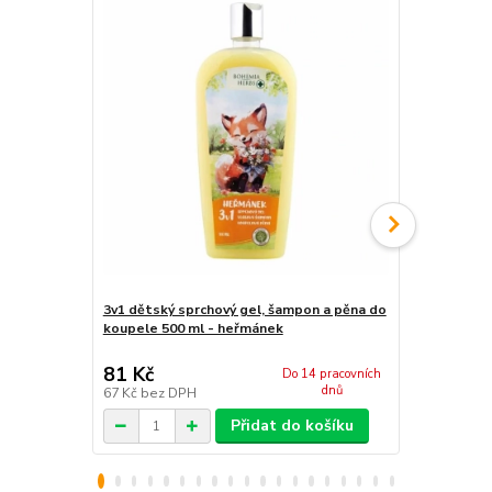
3v1 dětský sprchový gel, šampon a pěna do
4v1 sprchov
koupele 500 ml - heřmánek
400 ml - he
81 Kč
68 Kč
Do 14 pracovních
dnů
67 Kč
bez DPH
56 Kč
bez D
Přidat do košíku