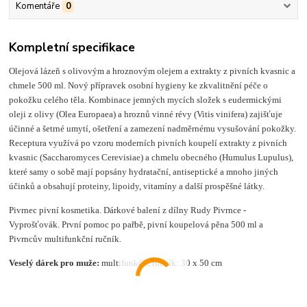
Komentáře
0
Kompletní specifikace
Olejová lázeň s olivovým a hroznovým olejem a extrakty z pivních kvasnic a
chmele 500 ml. Nový přípravek osobní hygieny ke zkvalitnění péče o
pokožku celého těla. Kombinace jemných mycích složek s eudermickými
oleji z olivy (Olea Europaea) a hroznů vinné révy (Vitis vinifera) zajišťuje
účinné a šetrné umytí, ošetření a zamezení nadměrnému vysušování pokožky.
Receptura využívá po vzoru moderních pivních koupelí extrakty z pivních
kvasnic (Saccharomyces Cerevisiae) a chmelu obecného (Humulus Lupulus),
které samy o sobě mají popsány hydratační, antiseptické a mnoho jiných
účinků a obsahují proteiny, lipoidy, vitamíny a další prospěšné látky.
Pivrnec pivní kosmetika. Dárkové balení z dílny Rudy Pivrnce -
Vyprošťovák. První pomoc po pařbě, pivní koupelová pěna 500 ml a
Pivrncův multifunkční ručník.
Veselý dárek pro muže:
multifunkční ručník: 30 x 50 cm