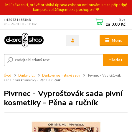
Milí zákazníci, právě probíhá úprava eshopu omlouvám se za případné
komplikace Děkujeme za pochopení 💙
0
ks
+420731485643
za
0,00 Kč
Po - Pá od 10 - 16 hod.
Menu
Hledat
Úvod
Dárky pro..
Dárkové kosmetické sady
Pivrnec - Vyprošťovák
sada pivní kosmetiky - Pěna a ručník
Pivrnec - Vyprošťovák sada pivní
kosmetiky - Pěna a ručník