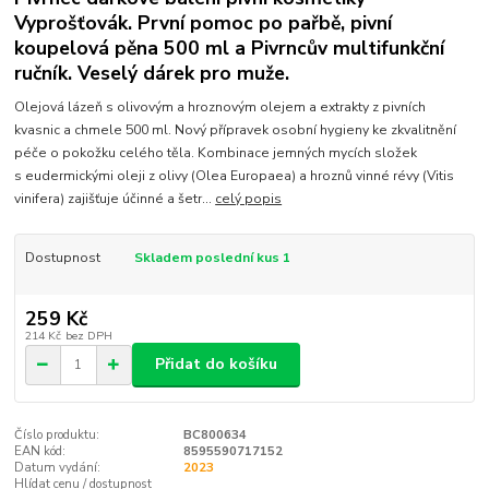
Vyprošťovák. První pomoc po pařbě, pivní
koupelová pěna 500 ml a Pivrncův multifunkční
ručník. Veselý dárek pro muže.
Olejová lázeň s olivovým a hroznovým olejem a extrakty z pivních
kvasnic a chmele 500 ml. Nový přípravek osobní hygieny ke zkvalitnění
péče o pokožku celého těla. Kombinace jemných mycích složek
s eudermickými oleji z olivy (Olea Europaea) a hroznů vinné révy (Vitis
vinifera) zajišťuje účinné a šetr...
celý popis
Dostupnost
Skladem poslední kus 1
259 Kč
214 Kč
bez DPH
Přidat do košíku
Číslo produktu:
BC800634
EAN kód:
8595590717152
Datum vydání:
2023
Hlídat cenu / dostupnost