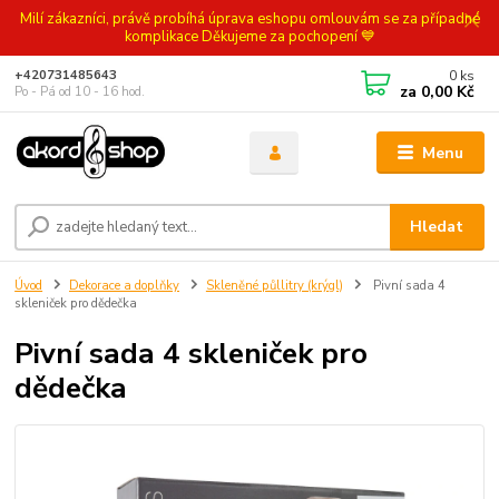
Milí zákazníci, právě probíhá úprava eshopu omlouvám se za případné
komplikace Děkujeme za pochopení 💙
0
ks
+420731485643
za
0,00 Kč
Po - Pá od 10 - 16 hod.
Menu
Hledat
Úvod
Dekorace a doplňky
Skleněné půllitry (krýgl)
Pivní sada 4
skleniček pro dědečka
Pivní sada 4 skleniček pro
dědečka