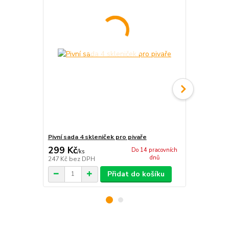
Pivní sada 4 skleniček pro pivaře
Pivní sada 4
299 Kč
298 Kč
Do 14 pracovních
/
ks
dnů
247 Kč
bez DPH
246 Kč
bez 
Přidat do košíku