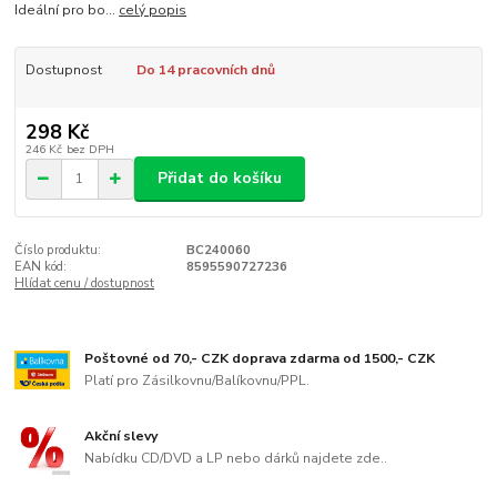
Ideální pro bo...
celý popis
Dostupnost
Do 14 pracovních dnů
298 Kč
246 Kč
bez DPH
Přidat do košíku
Číslo produktu:
BC240060
EAN kód:
8595590727236
Hlídat cenu / dostupnost
Poštovné od 70,- CZK doprava zdarma od 1500,- CZK
Platí pro Zásilkovnu/Balíkovnu/PPL.
Akční slevy
Nabídku CD/DVD a LP nebo dárků najdete zde..