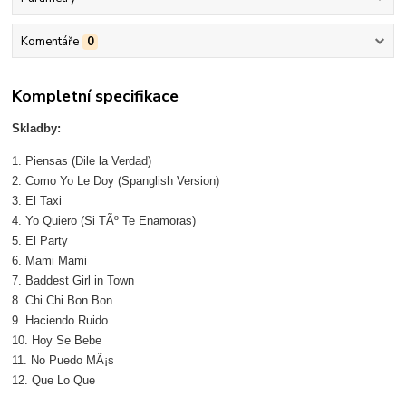
Komentáře
0
Kompletní specifikace
Skladby:
1. Piensas (Dile la Verdad)
2. Como Yo Le Doy (Spanglish Version)
3. El Taxi
4. Yo Quiero (Si TÃº Te Enamoras)
5. El Party
6. Mami Mami
7. Baddest Girl in Town
8. Chi Chi Bon Bon
9. Haciendo Ruido
10. Hoy Se Bebe
11. No Puedo MÃ¡s
12. Que Lo Que