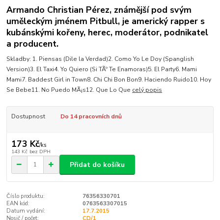
Armando Christian Pérez, známější pod svým
uměleckým jménem Pitbull, je americký rapper s
kubánskými kořeny, herec, moderátor, podnikatel
a producent.
Skladby: 1. Piensas (Dile la Verdad)2. Como Yo Le Doy (Spanglish
Version)3. El Taxi4. Yo Quiero (Si TÃº Te Enamoras)5. El Party6. Mami
Mami7. Baddest Girl in Town8. Chi Chi Bon Bon9. Haciendo Ruido10. Hoy
Se Bebe11. No Puedo MÃ¡s12. Que Lo Que
celý popis
Dostupnost
Do 14 pracovních dnů
173 Kč
/
ks
143 Kč
bez DPH
Přidat do košíku
Číslo produktu:
76356330701
EAN kód:
0763563307015
Datum vydání:
17.7.2015
Nosič / počet:
CD/1