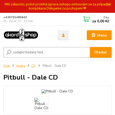
Milí zákazníci, právě probíhá úprava eshopu omlouvám se za případné
komplikace Děkujeme za pochopení 💙
0
ks
+420731485643
za
0,00 Kč
Po - Pá od 10 - 16 hod.
Menu
Hledat
Úvod
Hudba
CD
Pitbull - Dale CD
Pitbull - Dale CD