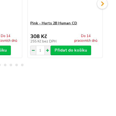
Pink - Hurts 2B Human CD
Pin
308 Kč
2
Do 14
Do 14
covních dnů
pracovních dnů
255 Kč
bez DPH
23
šíku
Přidat do košíku