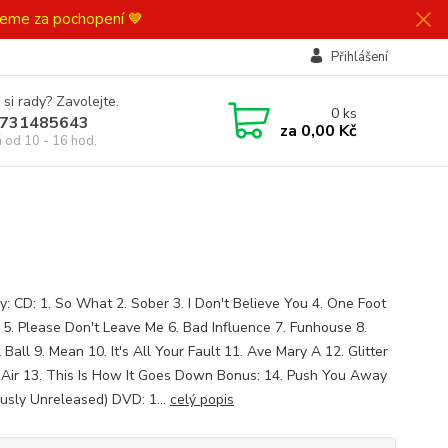
ujeme za pochopení 💙
Přihlášení
 si rady? Zavolejte.
0
ks
731485643
za
0,00 Kč
á od 10 - 16 hod.
y: CD: 1. So What 2. Sober 3. I Don't Believe You 4. One Foot
5. Please Don't Leave Me 6. Bad Influence 7. Funhouse 8.
 Ball 9. Mean 10. It's All Your Fault 11. Ave Mary A 12. Glitter
 Air 13. This Is How It Goes Down Bonus: 14. Push You Away
ously Unreleased) DVD: 1...
celý popis