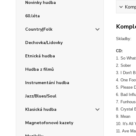
Novinky hudba
Kompl
60.léta
Komple
Country|Folk
Skladby:
Dechovka/Lidovky
CD:
Etnická hudba
1. So What
2. Sober
Hudba z filmů
3. I Don't 
4. One Foo
Instrumentání hudba
5. Please 
6. Bad Infl
Jazz/Blues/Soul
7. Funhous
Klasická hudba
8. Crystal B
9. Mean
Magnetofonové kazety
10. It's All
11. Ave Ma