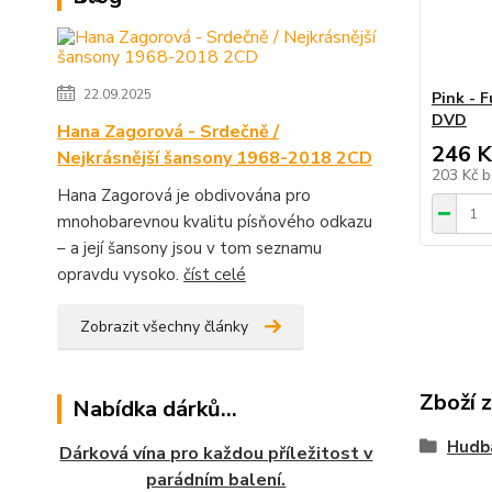
22.09.2025
Pink - F
DVD
Hana Zagorová - Srdečně /
246 K
Nejkrásnější šansony 1968-2018 2CD
203 Kč
b
Hana Zagorová je obdivována pro
mnohobarevnou kvalitu písňového odkazu
– a její šansony jsou v tom seznamu
opravdu vysoko.
číst celé
Zobrazit všechny články
Zboží 
Nabídka dárků...
Hudb
Dárková vína pro každou příležitost v
parádním balení.