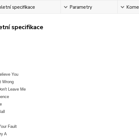
etní specifikace
Parametry
Kome
tní specifikace
Believe You
t Wrong
Don't Leave Me
uence
e
all
 Your Fault
ry A