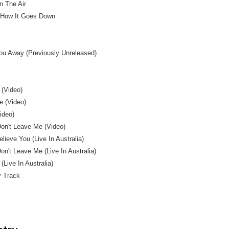
In The Air
s How It Goes Down
ou Away (Previously Unreleased)
 (Video)
e (Video)
ideo)
Don't Leave Me (Video)
elieve You (Live In Australia)
on't Leave Me (Live In Australia)
(Live In Australia)
y Track