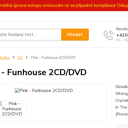
ě probíhá úprava eshopu omlouvám se za případné komplikace Děk
Nevíte
Hledat
+420
Po - P
Hudba
CD
Pink - Funhouse 2CD/DVD
 - Funhouse 2CD/DVD
Skladb
Wrong 
Crystal
In The
(Previ