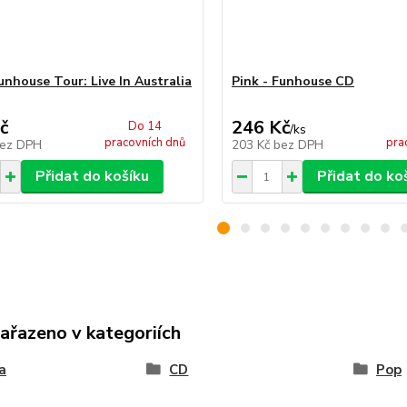
unhouse Tour: Live In Australia
Pink - Funhouse CD
č
246 Kč
Do 14
/
ks
pracovních dnů
pra
ez DPH
203 Kč
bez DPH
Přidat do košíku
Přidat do ko
zařazeno v kategoriích
a
CD
Pop