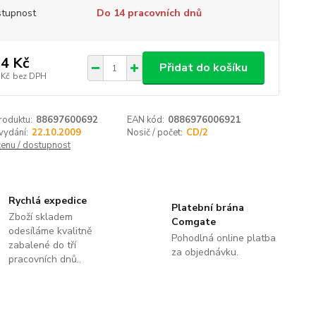
tupnost
Do 14 pracovních dnů
4 Kč
Přidat do košíku
 Kč
bez DPH
roduktu:
88697600692
EAN kód:
0886976006921
vydání:
22.10.2009
Nosič / počet:
CD/2
cenu / dostupnost
Rychlá expedice
Platební brána
Zboží skladem
Comgate
odesíláme kvalitně
Pohodlná online platba
zabalené do tří
za objednávku.
pracovních dnů..