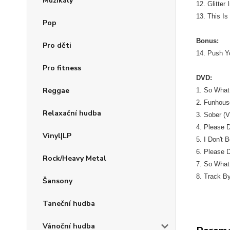
Muzikály
12. Glitter 
13. This I
Pop
Bonus:
Pro děti
14. Push Y
Pro fitness
DVD:
Reggae
1. So What
2. Funhous
Relaxační hudba
3. Sober (V
4. Please 
Vinyl|LP
5. I Don't B
6. Please D
Rock/Heavy Metal
7. So What 
8. Track B
Šansony
Taneční hudba
Vánoční hudba