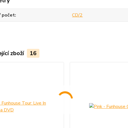
etry
/ počet
CD/2
jící zboží
16