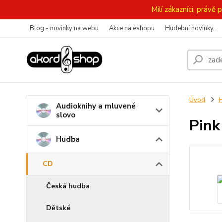
Milí zákazníci, práv
Blog - novinky na webu
Akce na eshopu
Hudební novinky...
Úvod
Audioknihy a mluvené
slovo
Pink
Hudba
CD
Česká hudba
Dětské