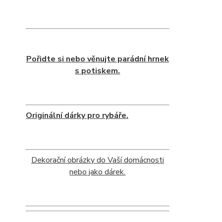
Pořidte si nebo věnujte parádní hrnek
s potiskem.
Originální dárky pro rybáře.
Dekorační obrázky do Vaší domácnosti
nebo jako dárek.