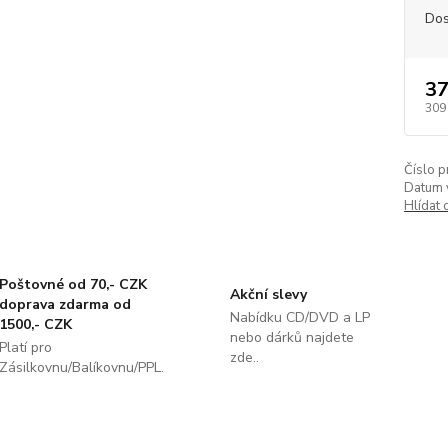
Dos
37
309
Číslo p
Datum 
Hlídat 
Poštovné od 70,- CZK
Akční slevy
doprava zdarma od
Nabídku CD/DVD a LP
1500,- CZK
nebo dárků najdete
Platí pro
zde..
Zásilkovnu/Balíkovnu/PPL.