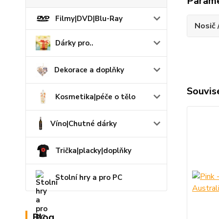
Param
Filmy|DVD|Blu-Ray
Nosič 
Dárky pro..
Dekorace a doplňky
Souvise
Kosmetika|péče o tělo
Víno|Chutné dárky
Trička|placky|doplňky
Stolní hry a pro PC
Blog