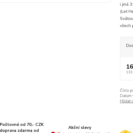
i jiná
(Let H
Svátos
všech p
Dos
16
133
Číslo p
Datum 
Hlídat 
Poštovné od 70,- CZK
Akční slevy
doprava zdarma od