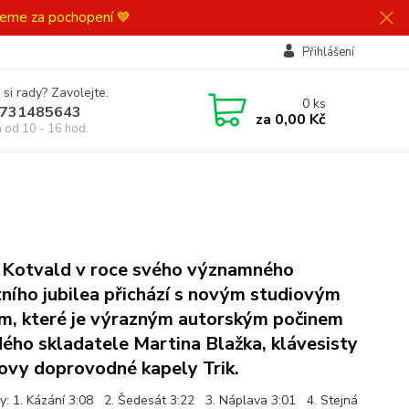
ujeme za pochopení 💙
Přihlášení
 si rady? Zavolejte.
0
ks
731485643
za
0,00 Kč
á od 10 - 16 hod.
 Kotvald v roce svého významného
tního jubilea přichází s novým studiovým
m, které je výrazným autorským počinem
ého skladatele Martina Blažka, klávesisty
ovy doprovodné kapely Trik.
y: 1. Kázání 3:08 2. Šedesát 3:22 3. Náplava 3:01 4. Stejná