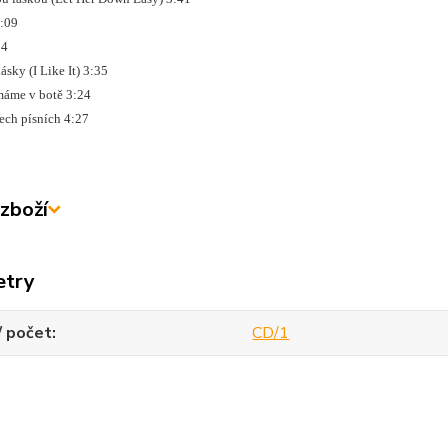
 4:09
:24
lásky (I Like It) 3:35
 máme v botě 3:24
šech písních 4:27
zboží
etry
/ počet
CD/1