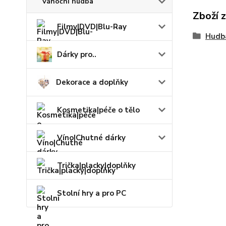
Vánoční hudba
Zboží 
Filmy|DVD|Blu-Ray
Hudb
Dárky pro..
Dekorace a doplňky
Kosmetika|péče o tělo
Víno|Chutné dárky
Trička|placky|doplňky
Stolní hry a pro PC