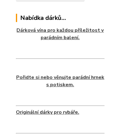
Nabídka dárků...
Dárková vína pro každou příležitost v
parádním balení.
Pořidte si nebo věnujte parádní hrnek
s potiskem.
Originální dárky pro rybáře.