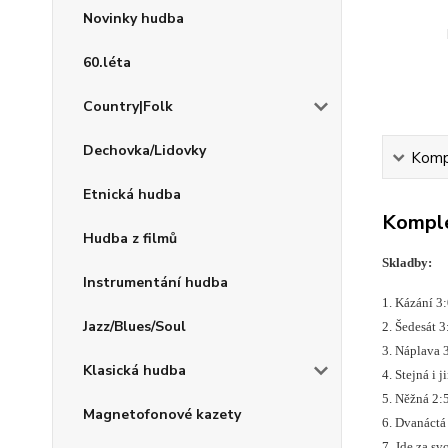
Novinky hudba
60.léta
Country|Folk
Dechovka/Lidovky
Kompl
Etnická hudba
Komple
Hudba z filmů
Skladby:
Instrumentání hudba
1. Kázání 
Jazz/Blues/Soul
2. Šedesát
3. Náplava
Klasická hudba
4. Stejná i 
5. Něžná 2
Magnetofonové kazety
6. Dvanáct
7. Jde za s