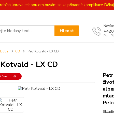
ě probíhá úprava eshopu omlouvám se za případné komplikace Děk
Nevíte
Hledat
+420
Po - P
Hudba
CD
Petr Kotvald - LX CD
 Kotvald - LX CD
Petr
á Vás potěší..
živo
albe
mlad
Petr
Skladb