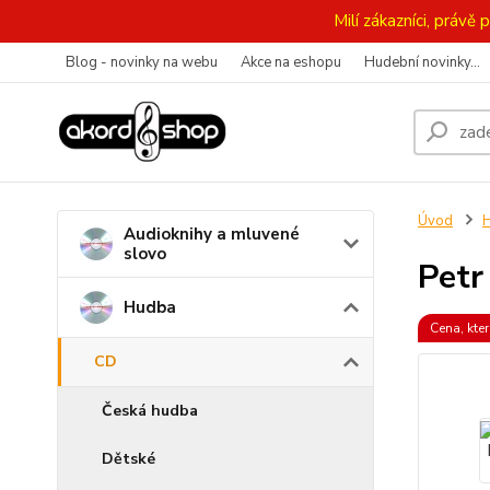
Milí zákazníci, práv
Blog - novinky na webu
Akce na eshopu
Hudební novinky...
Úvod
Audioknihy a mluvené
slovo
Petr
Hudba
Cena, kter
CD
Česká hudba
Dětské