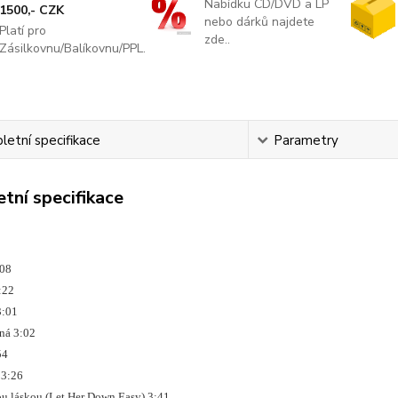
Nabídku CD/DVD a LP
1500,- CZK
nebo dárků najdete
Platí pro
zde..
Zásilkovnu/Balíkovnu/PPL.
etní specifikace
Parametry
tní specifikace
3:08
 3:22
 3:01
jiná 3:02
:54
á 3:26
vou láskou (Let Her Down Easy) 3:41