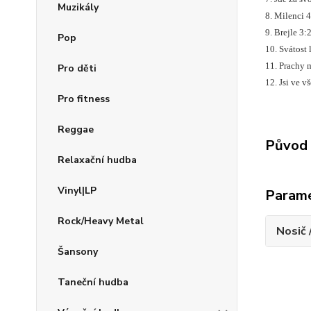
Muzikály
8. Milenci
9. Brejle 3
Pop
10. Svátost 
11. Prachy
Pro děti
12. Jsi ve v
Pro fitness
Reggae
Původ 
Relaxační hudba
Vinyl|LP
Param
Rock/Heavy Metal
Nosič 
Šansony
Taneční hudba