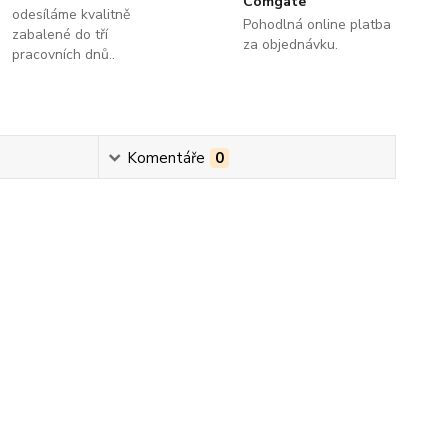
Comgate
odesíláme kvalitně
Pohodlná online platba
zabalené do tří
za objednávku.
pracovních dnů..
Komentáře
0