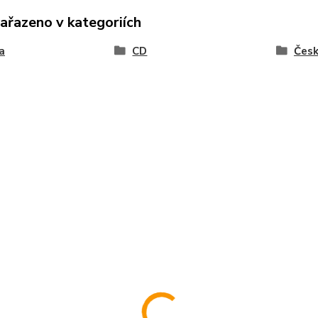
zařazeno v kategoriích
a
CD
Čes