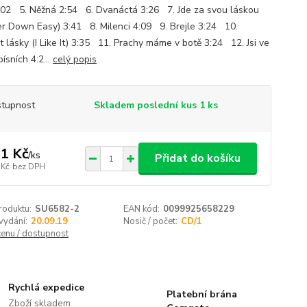
 3:02 5. Něžná 2:54 6. Dvanáctá 3:26 7. Jde za svou láskou
er Down Easy) 3:41 8. Milenci 4:09 9. Brejle 3:24 10.
t lásky (I Like It) 3:35 11. Prachy máme v botě 3:24 12. Jsi ve
ísních 4:2...
celý popis
tupnost
Skladem poslední kus 1 ks
1 Kč
/
ks
Přidat do košíku
 Kč
bez DPH
roduktu:
SU6582-2
EAN kód:
0099925658229
vydání:
20.09.19
Nosič / počet:
CD/1
cenu / dostupnost
Rychlá expedice
Platební brána
Zboží skladem