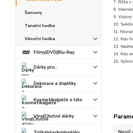
7. Růža z
8. Interná
Šansony
9. Vzácný
10. Svědo
Taneční hudba
11. Návra
Vánoční hudba
12. Kdo ří
13. Nádher
Filmy|DVD|Blu-Ray
14. Kdo se
15. Vyčnív
Dárky pro..
Dekorace a doplňky
Kosmetika|péče o tělo
Param
Víno|Chutné dárky
Nosič 
Trička|placky|doplňky