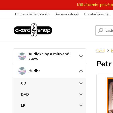
Milí zákazníci, práv
Blog - novinky na webu
Akce na eshopu
Hudební novinky...
Úvod
Audioknihy a mluvené
slovo
Petr
Hudba
CD
DVD
LP