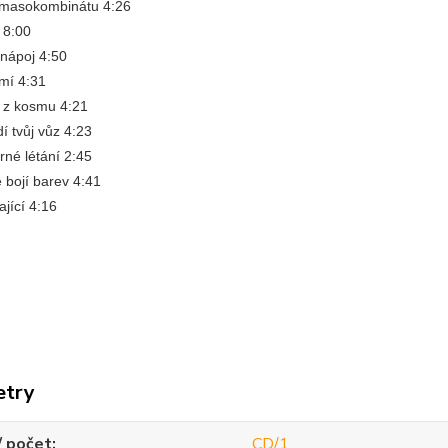
 masokombinátu 4:26
t 8:00
 nápoj 4:50
mí 4:31
t z kosmu 4:21
dí tvůj vůz 4:23
né létání 2:45
 bojí barev 4:41
ající 4:16
etry
/ počet
CD/1