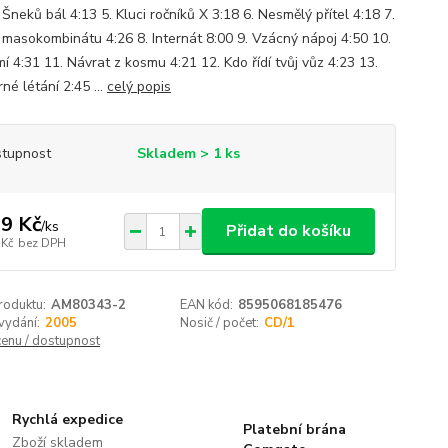
 Šneků bál 4:13 5. Kluci ročníků X 3:18 6. Nesmělý přítel 4:18 7.
 masokombinátu 4:26 8. Internát 8:00 9. Vzácný nápoj 4:50 10.
í 4:31 11. Návrat z kosmu 4:21 12. Kdo řídí tvůj vůz 4:23 13.
é létání 2:45 ...
celý popis
tupnost
Skladem > 1 ks
9 Kč
/
ks
Přidat do košíku
 Kč
bez DPH
roduktu:
AM80343-2
EAN kód:
8595068185476
vydání:
2005
Nosič / počet:
CD/1
cenu / dostupnost
Rychlá expedice
Platební brána
Zboží skladem