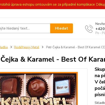
ě probíhá úprava eshopu omlouvám se za případné komplikace Děk
Nevíte
Hledat
+420
Po - P
Hudba
Rock/Heavy Metal
Petr Čejka & Karamel - Best Of Karamel C
 Čejka & Karamel - Best Of Kar
Skup
na p
V če
počá
písn
Skladby