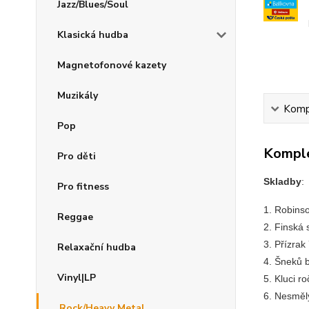
Jazz/Blues/Soul
Klasická hudba
Magnetofonové kazety
Muzikály
Kompl
Pop
Komple
Pro děti
Skladby
:
Pro fitness
1. Robins
Reggae
2. Finská
3. Přízrak
Relaxační hudba
4. Šneků b
Vinyl|LP
5. Kluci r
6. Nesmělý
Rock/Heavy Metal