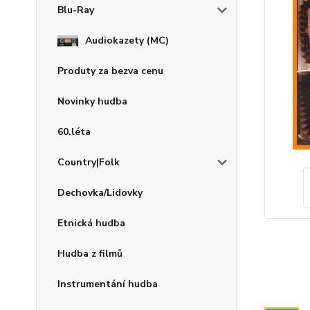
Blu-Ray
Audiokazety (MC)
Produty za bezva cenu
Novinky hudba
60.léta
Country|Folk
Dechovka/Lidovky
Etnická hudba
Hudba z filmů
Instrumentání hudba