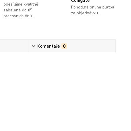
Comgate
odesíláme kvalitně
Pohodlná online platba
zabalené do tří
za objednávku.
pracovních dnů..
Komentáře
0