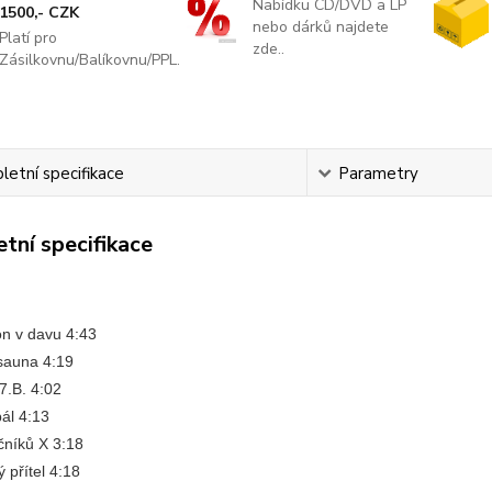
Nabídku CD/DVD a LP
1500,- CZK
nebo dárků najdete
Platí pro
zde..
Zásilkovnu/Balíkovnu/PPL.
etní specifikace
Parametry
tní specifikace
on v davu 4:43
 sauna 4:19
 7.B. 4:02
ál 4:13
očníků X 3:18
 přítel 4:18