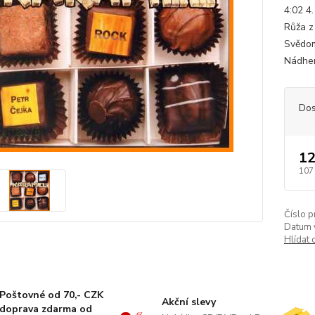
4:02 4.
Růža z
Svědom
Nádhern
Dos
12
107
Číslo p
Datum 
Hlídat 
Poštovné od 70,- CZK
Akční slevy
doprava zdarma od