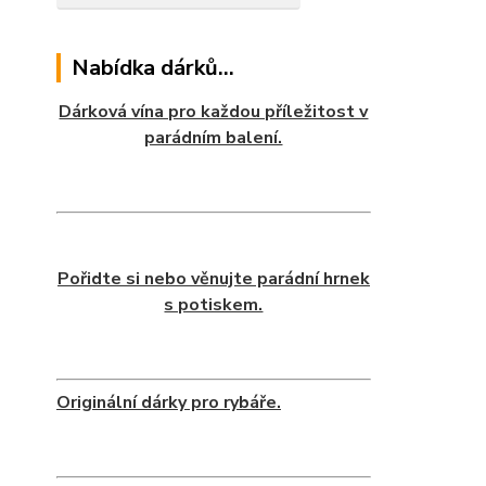
Nabídka dárků...
Dárková vína pro každou příležitost v
parádním balení.
Pořidte si nebo věnujte parádní hrnek
s potiskem.
Originální dárky pro rybáře.