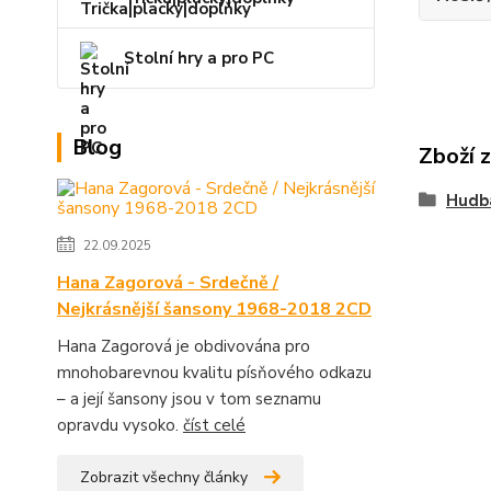
Stolní hry a pro PC
Blog
Zboží 
Hudb
22.09.2025
Hana Zagorová - Srdečně /
Nejkrásnější šansony 1968-2018 2CD
Hana Zagorová je obdivována pro
mnohobarevnou kvalitu písňového odkazu
– a její šansony jsou v tom seznamu
opravdu vysoko.
číst celé
Zobrazit všechny články