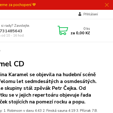
ujeme za pochopení 💙
Přihlášení
 si rady? Zavolejte.
0
ks
731485643
za
0,00 Kč
á od 10 - 16 hod.
D
amel CD
ina Karamel se objevila na hudební scéně
řelomu let sedmdesátých a osmdesátých.
le skupiny stál zpěvák Petr Čejka. Od
tku se v jejich repertoáru objevuje řada
iček stojících na pomezí rocku a popu.
: 1. Robinson v davu 4:43 2. Finská sauna 4:19 3. Přízrak 7.B.