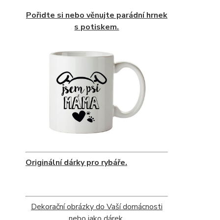
Pořidte si nebo věnujte parádní hrnek
s potiskem.
Originální dárky pro rybáře.
Dekorační obrázky do Vaší domácnosti
nebo jako dárek.