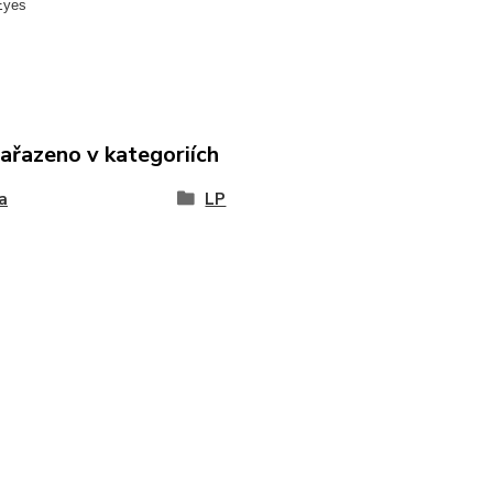
Eyes
zařazeno v kategoriích
a
LP