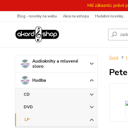
Milí zákazníci, práv
Blog - novinky na webu
Akce na eshopu
Hudební novinky...
Úvod
Audioknihy a mluvené
slovo
Pete
Hudba
CD
DVD
LP