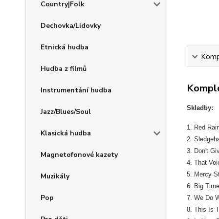
Country|Folk
Dechovka/Lidovky
Etnická hudba
Kompl
Hudba z filmů
Komple
Instrumentání hudba
Skladby:
Jazz/Blues/Soul
1. Red Rai
Klasická hudba
2. Sledge
3. Don't Gi
Magnetofonové kazety
4. That Voi
5. Mercy St
Muzikály
6. Big Tim
Pop
7. We Do W
8. This Is 