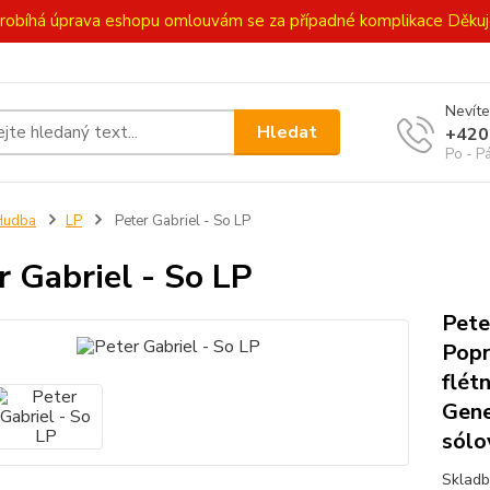
ě probíhá úprava eshopu omlouvám se za případné komplikace Děk
Nevíte
Hledat
+420
Po - P
Hudba
LP
Peter Gabriel - So LP
r Gabriel - So LP
Pete
Popr
flét
Gene
sólo
Skladb