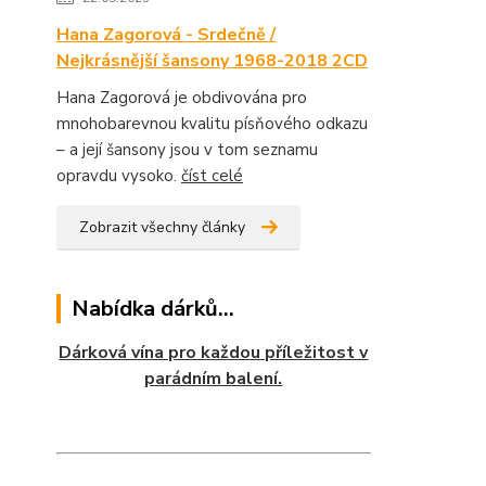
Hana Zagorová - Srdečně /
Nejkrásnější šansony 1968-2018 2CD
Hana Zagorová je obdivována pro
mnohobarevnou kvalitu písňového odkazu
– a její šansony jsou v tom seznamu
opravdu vysoko.
číst celé
Zobrazit všechny články
Nabídka dárků...
Dárková vína pro každou příležitost v
parádním balení.