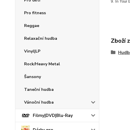
Pro děti
9. In Your 
Pro fitness
Reggae
Relaxační hudba
Zboží 
Vinyl|LP
Hudb
Rock/Heavy Metal
Šansony
Taneční hudba
Vánoční hudba
Filmy|DVD|Blu-Ray