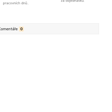
za objednávku.
pracovních dnů..
Komentáře
0