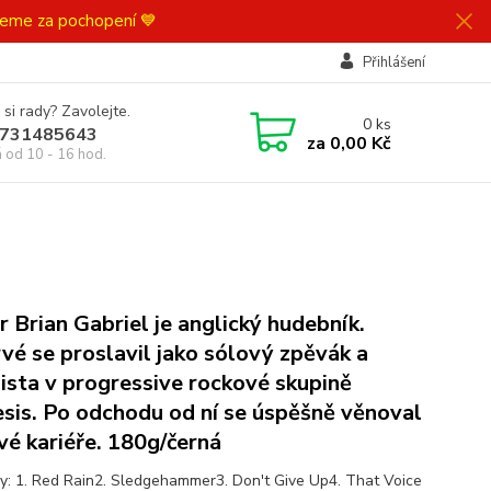
ujeme za pochopení 💙
Přihlášení
 si rady? Zavolejte.
0
ks
731485643
za
0,00 Kč
á od 10 - 16 hod.
r Brian Gabriel je anglický hudebník.
vé se proslavil jako sólový zpěvák a
nista v progressive rockové skupině
sis. Po odchodu od ní se úspěšně věnoval
vé kariéře. 180g/černá
y: 1. Red Rain2. Sledgehammer3. Don't Give Up4. That Voice