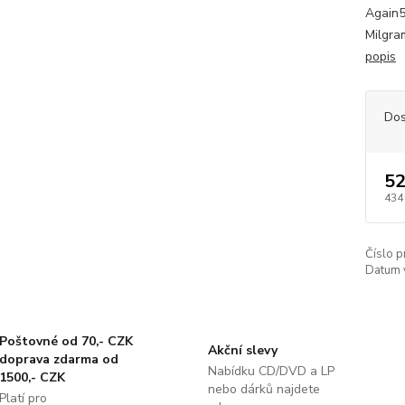
Again5
Milgra
popis
Dos
52
434
Číslo p
Datum 
Poštovné od 70,- CZK
Akční slevy
doprava zdarma od
Nabídku CD/DVD a LP
1500,- CZK
nebo dárků najdete
Platí pro