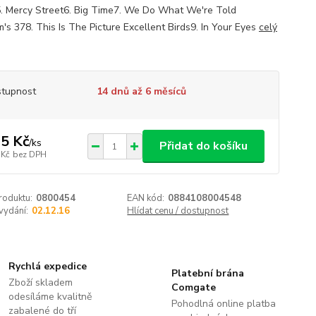
. Mercy Street6. Big Time7. We Do What We're Told
m's 378. This Is The Picture Excellent Birds9. In Your Eyes
celý
tupnost
14 dnů až 6 měsíců
5 Kč
/
ks
Přidat do košíku
 Kč
bez DPH
roduktu:
0800454
EAN kód:
0884108004548
vydání:
02.12.16
Hlídat cenu / dostupnost
Rychlá expedice
Platební brána
Zboží skladem
Comgate
odesíláme kvalitně
Pohodlná online platba
zabalené do tří