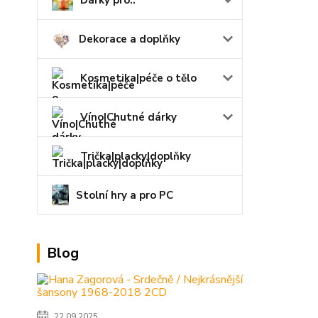
Dárky pro..
Dekorace a doplňky
Kosmetika|péče o tělo
Víno|Chutné dárky
Trička|placky|doplňky
Stolní hry a pro PC
Blog
22.09.2025