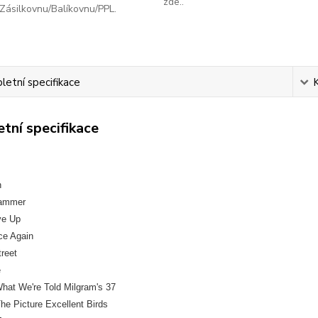
zde..
Zásilkovnu/Balíkovnu/PPL.
etní specifikace
tní specifikace
n
hammer
ve Up
ce Again
reet
e
hat We're Told Milgram's 37
The Picture Excellent Birds