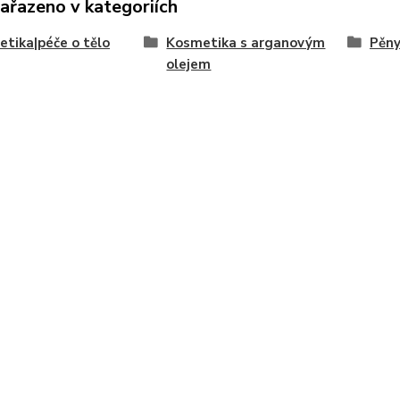
zařazeno v kategoriích
tika|péče o tělo
Kosmetika s arganovým
Pěny
olejem