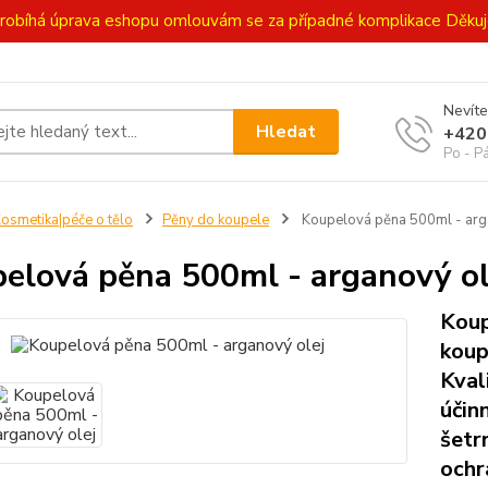
ě probíhá úprava eshopu omlouvám se za případné komplikace Děk
Nevíte
Hledat
+420
Po - P
osmetika|péče o tělo
Pěny do koupele
Koupelová pěna 500ml - arg
elová pěna 500ml - arganový ol
Koup
koup
Kval
účin
šetr
ochr