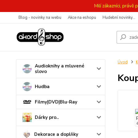
Milí zákazníci, práv
Blog - novinky na webu
Akce na eshopu
Hudební novinky...
Úvod
K
Audioknihy a mluvené
slovo
Koup
Hudba
Filmy|DVD|Blu-Ray
Dárky pro..
Dekorace a doplňky