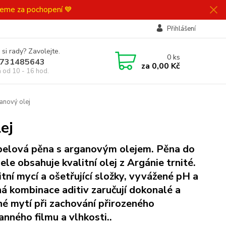
ujeme za pochopení 💙
Přihlášení
 si rady? Zavolejte.
0
ks
731485643
za
0,00 Kč
á od 10 - 16 hod.
anový olej
ej
elová pěna s arganovým olejem. Pěna do
ele obsahuje kvalitní olej z Argánie trnité.
itní mycí a ošetřující složky, vyvážené pH a
ná kombinace aditiv zaručují dokonalé a
né mytí při zachování přirozeného
anného filmu a vlhkosti..