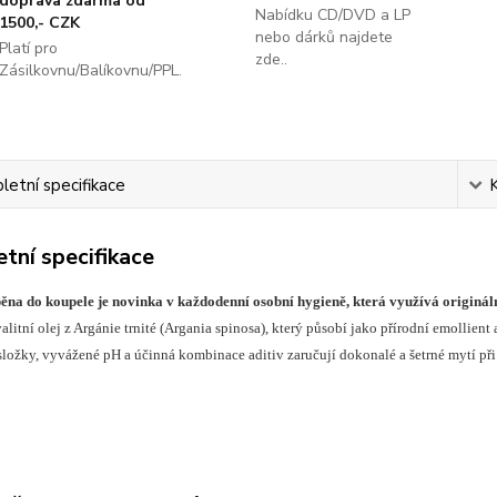
doprava zdarma od
Nabídku CD/DVD a LP
1500,- CZK
nebo dárků najdete
Platí pro
zde..
Zásilkovnu/Balíkovnu/PPL.
etní specifikace
tní specifikace
na do koupele je novinka v každodenní osobní hygieně, která využívá origináln
alitní olej z Argánie trnité (Argania spinosa), který působí jako přírodní emollie
í složky, vyvážené pH a účinná kombinace aditiv zaručují dokonalé a šetrné mytí p