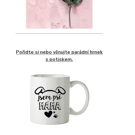
Pořidte si nebo věnujte parádní hrnek
s potiskem.