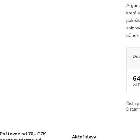
Argano
která 
pokožku
spinos
účinek 
Dos
64
53 
Číslo p
Datum 
Poštovné od 70,- CZK
Akční slevy