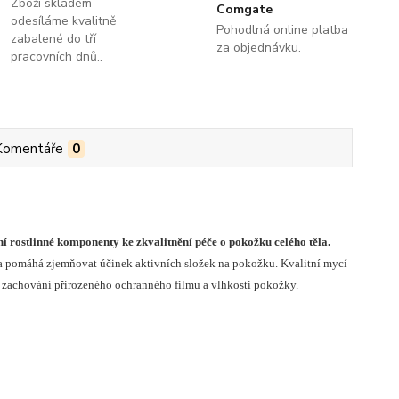
Zboží skladem
Comgate
odesíláme kvalitně
Pohodlná online platba
zabalené do tří
za objednávku.
pracovních dnů..
Komentáře
0
í rostlinné komponenty ke zkvalitnění péče o pokožku celého těla.
nt a pomáhá zjemňovat účinek aktivních složek na pokožku. Kvalitní mycí
ři zachování přirozeného ochranného filmu a vlhkosti pokožky.