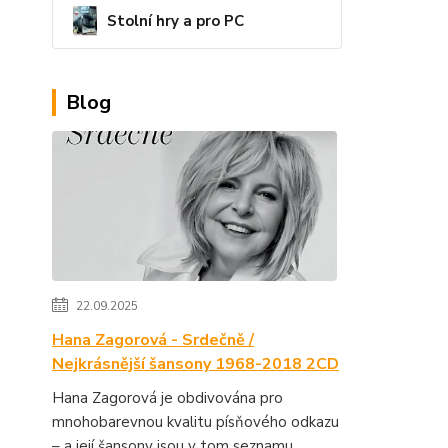
Stolní hry a pro PC
Blog
22.09.2025
Hana Zagorová - Srdečně /
Nejkrásnější šansony 1968-2018 2CD
Hana Zagorová je obdivována pro
mnohobarevnou kvalitu písňového odkazu
– a její šansony jsou v tom seznamu