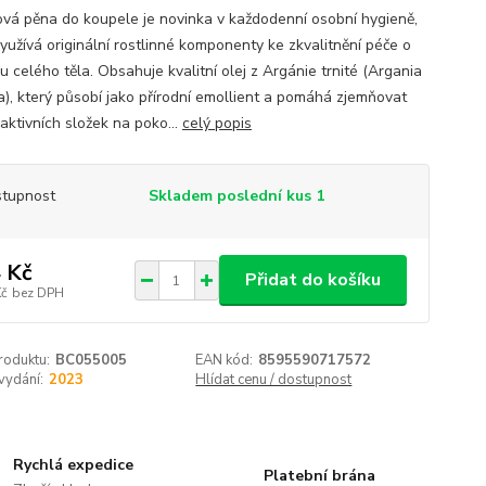
vá pěna do koupele je novinka v každodenní osobní hygieně,
využívá originální rostlinné komponenty ke zkvalitnění péče o
 celého těla. Obsahuje kvalitní olej z Argánie trnité (Argania
a), který působí jako přírodní emollient a pomáhá zjemňovat
aktivních složek na poko...
celý popis
tupnost
Skladem poslední kus 1
 Kč
Přidat do košíku
Kč
bez DPH
roduktu:
BC055005
EAN kód:
8595590717572
vydání:
2023
Hlídat cenu / dostupnost
Rychlá expedice
Platební brána