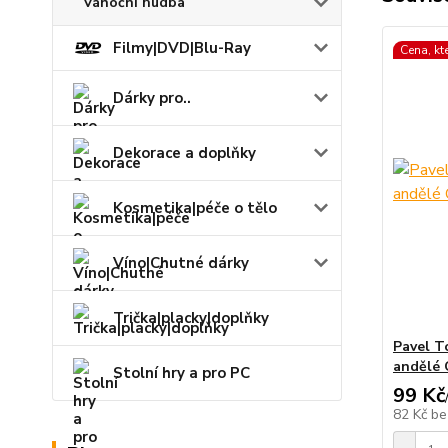
Vánoční hudba
Filmy|DVD|Blu-Ray
Cena, kt
Dárky pro..
Dekorace a doplňky
Kosmetika|péče o tělo
Víno|Chutné dárky
Trička|placky|doplňky
Pavel T
andělé
Stolní hry a pro PC
99 Kč
82 Kč
be