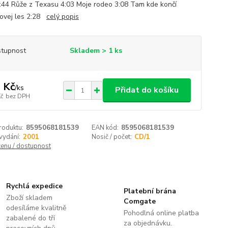
3:44 Růže z Texasu 4:03 Moje rodeo 3:08 Tam kde končí
ovej les 2:28
celý popis
tupnost
Skladem > 1 ks
 Kč
/
ks
Přidat do košíku
Kč
bez DPH
roduktu:
8595068181539
EAN kód:
8595068181539
vydání:
2001
Nosič / počet:
CD/1
cenu / dostupnost
Rychlá expedice
Platební brána
Zboží skladem
Comgate
odesíláme kvalitně
Pohodlná online platba
zabalené do tří
za objednávku.