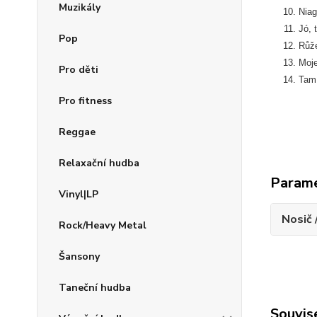
Muzikály
Niag
Jó, 
Pop
Růže
Moje
Pro děti
Tam 
Pro fitness
Reggae
Relaxační hudba
Param
Vinyl|LP
Nosič 
Rock/Heavy Metal
Šansony
Taneční hudba
Souvise