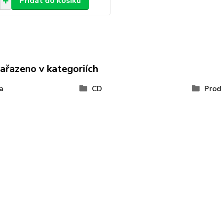
Přidat do košíku
zařazeno v kategoriích
a
CD
Prod