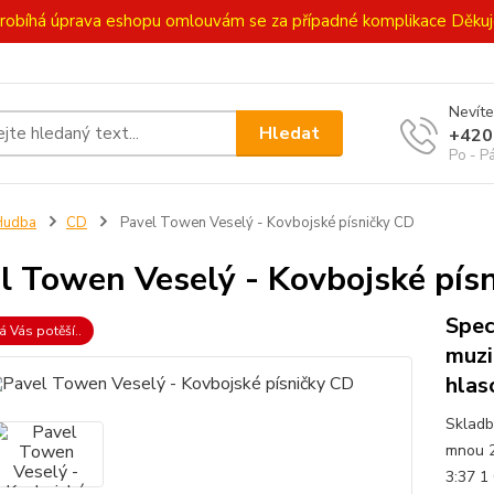
ě probíhá úprava eshopu omlouvám se za případné komplikace Děk
Nevíte
Hledat
+420
Po - P
Hudba
CD
Pavel Towen Veselý - Kovbojské písničky CD
l Towen Veselý - Kovbojské pís
Spec
á Vás potěší..
muzi
hlas
Skladb
mnou 2
3:37 1