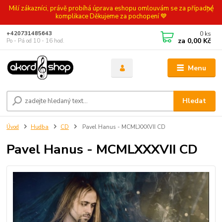
Milí zákazníci, právě probíhá úprava eshopu omlouvám se za případné
komplikace Děkujeme za pochopení 💙
0
ks
+420731485643
za
0,00 Kč
Po - Pá od 10 - 16 hod.
Menu
Hledat
Úvod
Hudba
CD
Pavel Hanus - MCMLXXXVII CD
Pavel Hanus - MCMLXXXVII CD