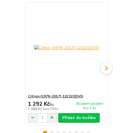
Citron (1979-2017) 12CD/2DVD
Citron - Jen
1 292 Kč
260 Kč
Skladem poslední
/
ks
/
ks
kus 1 ks
1 068 Kč
bez DPH
215 Kč
bez 
Přidat do košíku