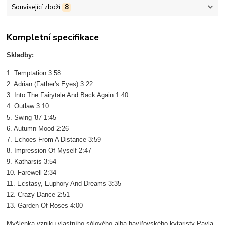
Související zboží
8
Kompletní specifikace
Skladby:
1. Temptation 3:58
2. Adrian (Father's Eyes) 3:22
3. Into The Fairytale And Back Again 1:40
4. Outlaw 3:10
5. Swing '87 1:45
6. Autumn Mood 2:26
7. Echoes From A Distance 3:59
8. Impression Of Myself 2:47
9. Katharsis 3:54
10. Farewell 2:34
11. Ecstasy, Euphory And Dreams 3:35
12. Crazy Dance 2:51
13. Garden Of Roses 4:00
Myšlenka vzniku vlastního sólového alba havířovského kytaristy Pavla