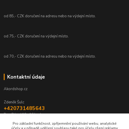
od 85,- CZK doručení na adresu nebo na výdejní místo.
od 75,- CZK doručení na výdejní místo.
od 70,- CZK doručení na adresu nebo na výdejní místo.
Kontaktní údaje
Akordshop.cz
Zdeněk Šulc
+420731485643
Po - Pá od 10 - 16 hod.
Pro základní funkčnost, zpříjemnění používání webu, analytické
info@akordshop.cz
účely a v případě udělení souhlasu také pro účely cílení reklamy