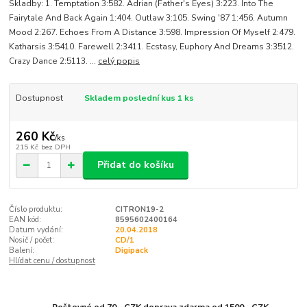
Skladby: 1. Temptation 3:582. Adrian (Father's Eyes) 3:223. Into The
Fairytale And Back Again 1:404. Outlaw 3:105. Swing '87 1:456. Autumn
Mood 2:267. Echoes From A Distance 3:598. Impression Of Myself 2:479.
Katharsis 3:5410. Farewell 2:3411. Ecstasy, Euphory And Dreams 3:3512.
Crazy Dance 2:5113. ...
celý popis
Dostupnost
Skladem poslední kus 1 ks
260 Kč
/
ks
215 Kč
bez DPH
Přidat do košíku
Číslo produktu:
CITRON19-2
EAN kód:
8595602400164
Datum vydání:
20.04.2018
Nosič / počet:
CD/1
Balení:
Digipack
Hlídat cenu / dostupnost