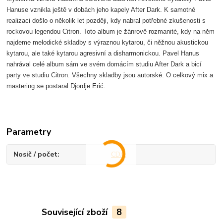
Hanuse vznikla ještě v dobách jeho kapely After Dark. K samotné
realizaci došlo o několik let později, kdy nabral potřebné zkušenosti s
rockovou legendou Citron. Toto album je žánrově rozmanité, kdy na něm
najdeme melodické skladby s výraznou kytarou, či něžnou akustickou
kytarou, ale také kytarou agresivní a disharmonickou. Pavel Hanus
nahrával celé album sám ve svém domácím studiu After Dark a bicí
party ve studiu Citron. Všechny skladby jsou autorské. O celkový mix a
mastering se postaral Djordje Erić.
Parametry
Nosič / počet
CD/1
Související zboží
8