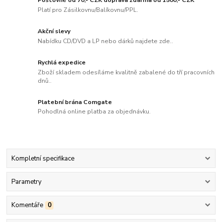
Poštovné od 70,- CZK doprava zdarma od 1500,- CZK
Platí pro Zásilkovnu/Balíkovnu/PPL.
Akční slevy
Nabídku CD/DVD a LP nebo dárků najdete zde..
Rychlá expedice
Zboží skladem odesíláme kvalitně zabalené do tří pracovních
dnů..
Platební brána Comgate
Pohodlná online platba za objednávku.
Kompletní specifikace
Parametry
Komentáře
0