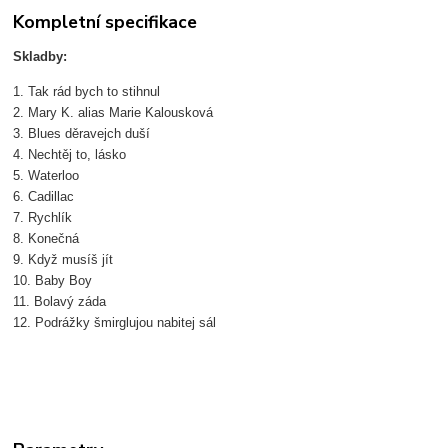
Kompletní specifikace
Skladby:
1. Tak rád bych to stihnul
2. Mary K. alias Marie Kalousková
3. Blues děravejch duší
4. Nechtěj to, lásko
5. Waterloo
6. Cadillac
7. Rychlík
8. Konečná
9. Když musíš jít
10. Baby Boy
11. Bolavý záda
12. Podrážky šmirglujou nabitej sál