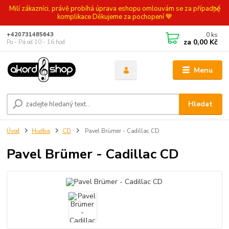
Milí zákazníci, právě probíhá úprava eshopu omlouvám se za případné
komplikace Děkujeme za pochopení 💙
0
ks
+420731485643
za
0,00 Kč
Po - Pá od 10 - 16 hod.
Menu
Hledat
Úvod
Hudba
CD
Pavel Brümer - Cadillac CD
Pavel Brümer - Cadillac CD