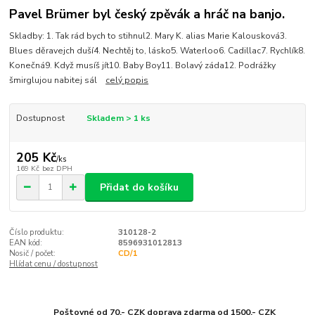
Pavel Brümer byl český zpěvák a hráč na banjo.
Skladby: 1. Tak rád bych to stihnul2. Mary K. alias Marie Kalousková3.
Blues děravejch duší4. Nechtěj to, lásko5. Waterloo6. Cadillac7. Rychlík8.
Konečná9. Když musíš jít10. Baby Boy11. Bolavý záda12. Podrážky
šmirglujou nabitej sál
celý popis
Dostupnost
Skladem > 1 ks
205 Kč
/
ks
169 Kč
bez DPH
Přidat do košíku
Číslo produktu:
310128-2
EAN kód:
8596931012813
Nosič / počet:
CD/1
Hlídat cenu / dostupnost
Poštovné od 70,- CZK doprava zdarma od 1500,- CZK