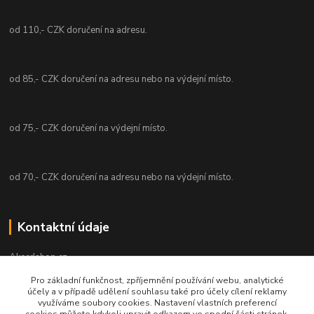
od 110,- CZK doručení na adresu.
od 85,- CZK doručení na adresu nebo na výdejní místo.
od 75,- CZK doručení na výdejní místo.
od 70,- CZK doručení na adresu nebo na výdejní místo.
Kontaktní údaje
Akordshop.cz
Pro základní funkčnost, zpříjemnění používání webu, analytické
Zdeněk Šulc
účely a v případě udělení souhlasu také pro účely cílení reklamy
+420731485643
využíváme soubory cookies. Nastavení vlastních preferencí