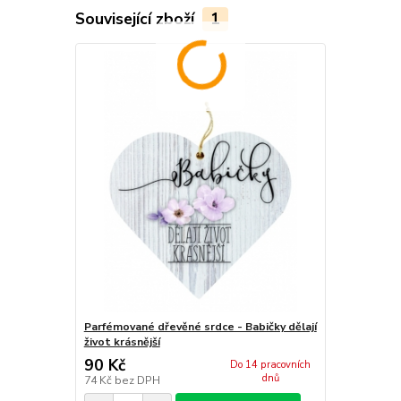
Související zboží
1
Parfémované dřevěné srdce - Babičky dělají
život krásnější
90 Kč
Do 14 pracovních
dnů
74 Kč
bez DPH