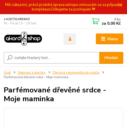
Milí zákazníci, právě probíhá úprava eshopu omlouvám se za případné
komplikace Děkujeme za pochopení 💙
0
ks
+420731485643
za
0,00 Kč
Po - Pá od 10 - 16 hod.
Menu
Hledat
Úvod
Dekorace a doplňky
Dřevěná srdce|vonítka do prádla
Parfémované dřevěné srdce - Moje maminka
Parfémované dřevěné srdce -
Moje maminka