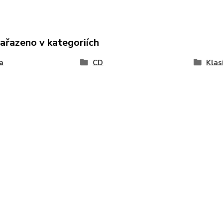
zařazeno v kategoriích
a
CD
Klas