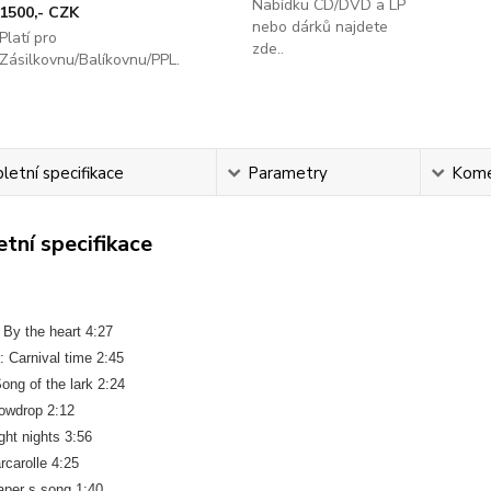
Nabídku CD/DVD a LP
1500,- CZK
nebo dárků najdete
Platí pro
zde..
Zásilkovnu/Balíkovnu/PPL.
etní specifikace
Parametry
Kome
tní specifikace
 By the heart 4:27
: Carnival time 2:45
ong of the lark 2:24
nowdrop 2:12
ght nights 3:56
rcarolle 4:25
aper s song 1:40