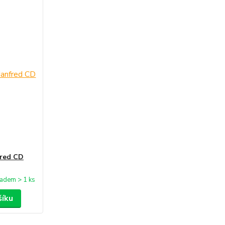
fred CD
ladem > 1 ks
šíku