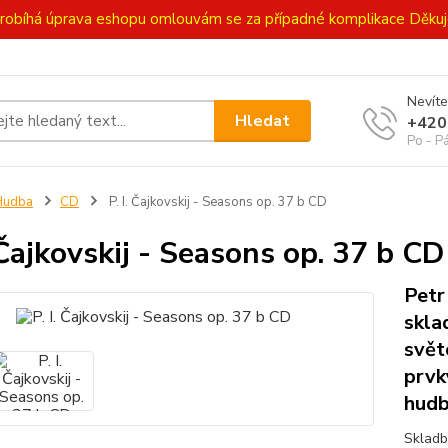
ě probíhá úprava eshopu omlouvám se za případné komplikace Děk
Nevíte
Hledat
+420
Po - P
Hudba
CD
P. I. Čajkovskij - Seasons op. 37 b CD
. Čajkovskij - Seasons op. 37 b CD
Petr
skla
svět
prvk
hudb
Skladby