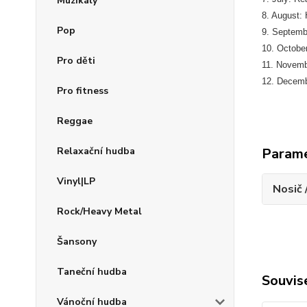
Muzikály
8. August: 
Pop
9. Septemb
10. Octobe
Pro děti
11. Novembe
12. Decemb
Pro fitness
Reggae
Relaxační hudba
Param
Vinyl|LP
Nosič 
Rock/Heavy Metal
Šansony
Taneční hudba
Souvise
Vánoční hudba