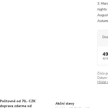
3. Marc
nights 
August
Autumn
Dos
49
40 
Číslo p
Datum 
Hlídat 
Poštovné od 70,- CZK
Akční slevy
doprava zdarma od