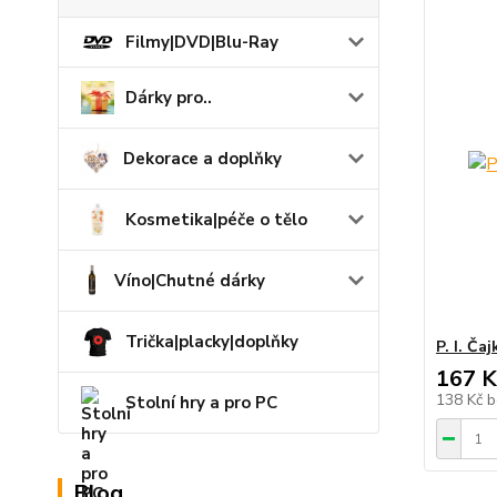
Filmy|DVD|Blu-Ray
Dárky pro..
Dekorace a doplňky
Kosmetika|péče o tělo
Víno|Chutné dárky
Trička|placky|doplňky
P. I. Ča
167 K
138 Kč
b
Stolní hry a pro PC
Blog