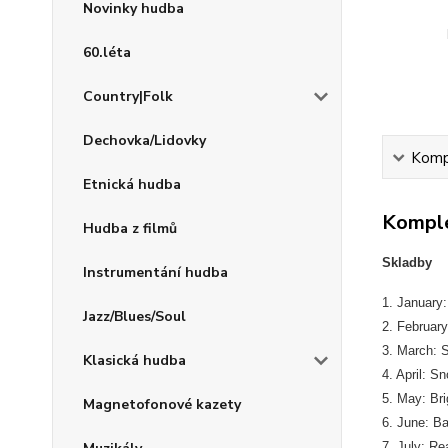
Novinky hudba
60.léta
Country|Folk
Dechovka/Lidovky
Kompl
Etnická hudba
Komple
Hudba z filmů
Skladby
Instrumentání hudba
1. January:
Jazz/Blues/Soul
2. February
3. March: S
Klasická hudba
4. April: S
5. May: Bri
Magnetofonové kazety
6. June: Ba
7. July: Re