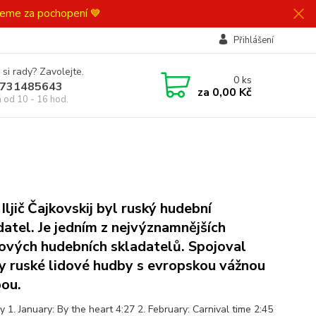
ujeme za pochopení 💙
Přihlášení
 si rady? Zavolejte.
0
ks
731485643
za
0,00 Kč
á od 10 - 16 hod.
 Iljič Čajkovskij byl ruský hudební
datel. Je jedním z nejvýznamnějších
ových hudebních skladatelů. Spojoval
y ruské lidové hudby s evropskou vážnou
ou.
 1. January: By the heart 4:27 2. February: Carnival time 2:45