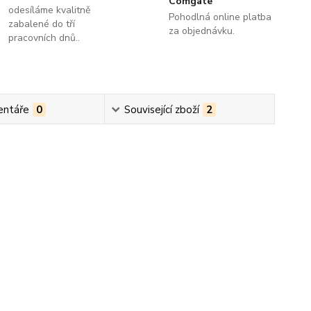
Comgate
odesíláme kvalitně
Pohodlná online platba
zabalené do tří
za objednávku.
pracovních dnů..
ntáře
0
Související zboží
2