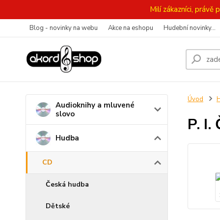
Milí zákazníci, práv
Blog - novinky na webu
Akce na eshopu
Hudební novinky...
Úvod
Audioknihy a mluvené
slovo
P. I
Hudba
CD
Česká hudba
Dětské