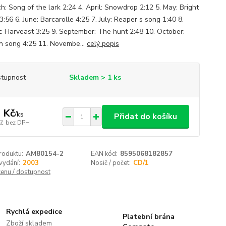
h: Song of the lark 2:24 4. April: Snowdrop 2:12 5. May: Bright
3:56 6. June: Barcarolle 4:25 7. July: Reaper s song 1:40 8.
: Harveast 3:25 9. September: The hunt 2:48 10. October:
 song 4:25 11. Novembe...
celý popis
tupnost
Skladem > 1 ks
 Kč
/
ks
Přidat do košíku
Kč
bez DPH
roduktu:
AM80154-2
EAN kód:
8595068182857
vydání:
2003
Nosič / počet:
CD/1
cenu / dostupnost
Rychlá expedice
Platební brána
Zboží skladem