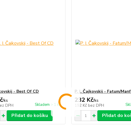
jkovskij - Best Of CD
P. I. Čajkovskij - Fatum/Man
č
232 Kč
/
ks
/
ks
Skladem > 1 ks
Sk
ez DPH
192 Kč
bez DPH
Přidat do košíku
Přidat do ko