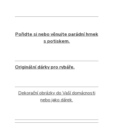
Pořidte si nebo věnujte parádní hrnek
s potiskem.
Originální dárky pro rybáře.
Dekorační obrázky do Vaší domácnosti
nebo jako dárek.