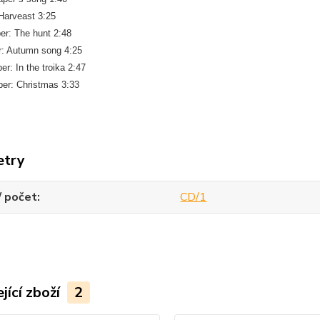
Harveast 3:25
er: The hunt 2:48
r: Autumn song 4:25
r: In the troika 2:47
er: Christmas 3:33
etry
/ počet
CD/1
jící zboží
2