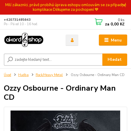
Milí zákazníci, právě probíhá úprava eshopu omlouvám se za případné
komplikace Děkujeme za pochopení 💙
0
ks
+420731485643
za
0,00 Kč
Po - Pá od 10 - 16 hod.
Menu
Hledat
Úvod
Hudba
Rock/Heavy Metal
Ozzy Osbourne - Ordinary Man CD
Ozzy Osbourne - Ordinary Man
CD