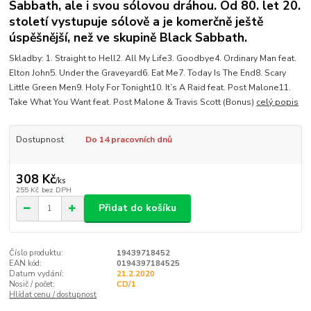
Sabbath, ale i svou sólovou dráhou. Od 80. let 20.
století vystupuje sólově a je komerčně ještě
úspěšnější, než ve skupině Black Sabbath.
Skladby: 1. Straight to Hell2. All My Life3. Goodbye4. Ordinary Man feat.
Elton John5. Under the Graveyard6. Eat Me7. Today Is The End8. Scary
Little Green Men9. Holy For Tonight10. It’s A Raid feat. Post Malone11.
Take What You Want feat. Post Malone & Travis Scott (Bonus)
celý popis
Dostupnost
Do 14 pracovních dnů
308 Kč
/
ks
255 Kč
bez DPH
Přidat do košíku
Číslo produktu:
19439718452
EAN kód:
0194397184525
Datum vydání:
21.2.2020
Nosič / počet:
CD/1
Hlídat cenu / dostupnost