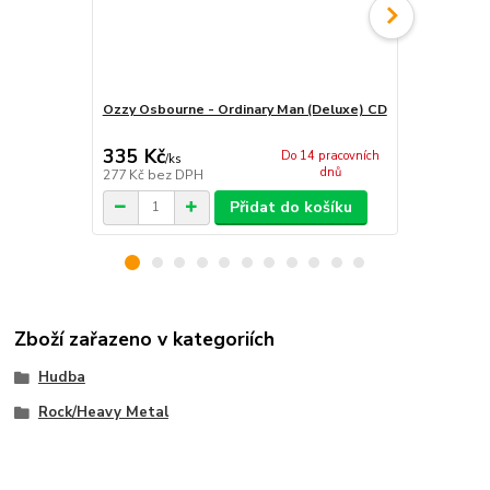
Ozzy Osbourne - Ordinary Man (Deluxe) CD
Ozzy Osbou
335 Kč
136 Kč
Do 14 pracovních
/
ks
/
ks
dnů
277 Kč
bez DPH
112 Kč
bez 
Přidat do košíku
Zboží zařazeno v kategoriích
Hudba
Rock/Heavy Metal