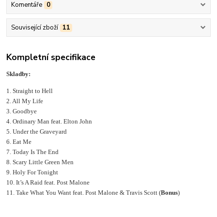
Komentáře
0
Související zboží
11
Kompletní specifikace
Skladby:
1. Straight to Hell
2. All My Life
3. Goodbye
4. Ordinary Man feat. Elton John
5. Under the Graveyard
6. Eat Me
7. Today Is The End
8. Scary Little Green Men
9. Holy For Tonight
10. It’s A Raid feat. Post Malone
11. Take What You Want feat. Post Malone & Travis Scott (
Bonus
)