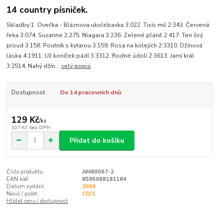
14 country písniček.
Skladby:1. Ovečka - Bláznova ukolébavka 3:022. Tisíc mil 2:343. Červená
řeka 3:074. Suzanne 2:275. Niagara 3:236. Zelené pláně 2:417. Ten širý
proud 3:158. Poutník s kytarou 3:159. Rosa na kolejích 2:3310. Džínová
láska 4:1911. Už koníček pádí 3:3312. Rodné údolí 2:3613. Jarní král
3:2514. Nahý džín...
celý popis
Dostupnost
Do 14 pracovních dnů
129 Kč
/
ks
107 Kč
bez DPH
Přidat do košíku
Číslo produktu:
AM80067-2
EAN kód:
8595068181164
Datum vydání:
2000
Nosič / počet:
CD/1
Hlídat cenu / dostupnost