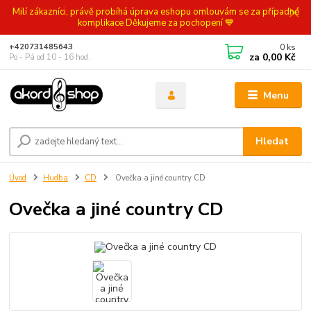
Milí zákazníci, právě probíhá úprava eshopu omlouvám se za případné
komplikace Děkujeme za pochopení 💙
0
ks
+420731485643
za
0,00 Kč
Po - Pá od 10 - 16 hod.
Menu
Hledat
Úvod
Hudba
CD
Ovečka a jiné country CD
Ovečka a jiné country CD