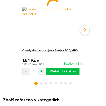
Osudy dobrého vojáka Švejka 2CD/MP3
Osudy dobré
184 Kč
295 Kč
/
ks
/
ks
Skladem > 1 ks
184 Kč
bez DPH
295 Kč
bez 
Přidat do košíku
Zboží zařazeno v kategoriích