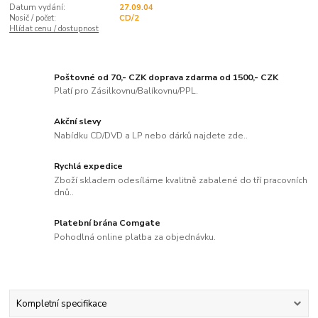
Datum vydání:
27.09.04
Nosič / počet:
CD/2
Hlídat cenu / dostupnost
Poštovné od 70,- CZK doprava zdarma od 1500,- CZK
Platí pro Zásilkovnu/Balíkovnu/PPL.
Akční slevy
Nabídku CD/DVD a LP nebo dárků najdete zde..
Rychlá expedice
Zboží skladem odesíláme kvalitně zabalené do tří pracovních
dnů..
Platební brána Comgate
Pohodlná online platba za objednávku.
Kompletní specifikace