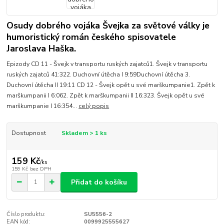
Osudy dobrého vojáka Švejka za světové války je
humoristický román českého spisovatele
Jaroslava Haška.
Epizody CD 11 - Švejk v transportu ruských zajatců1. Švejk v transportu
ruských zajatců 41:322. Duchovní útěcha I 9:59Duchovní útěcha 3.
Duchovní útěcha II 19:11 CD 12 - Švejk opět u své marškumpanie1. Zpět k
marškumpanii I 6:062. Zpět k marškumpanii II 16:323. Švejk opět u své
marškumpanie I 16:354...
celý popis
Dostupnost
Skladem > 1 ks
159 Kč
/
ks
159 Kč
bez DPH
Přidat do košíku
Číslo produktu:
SU5556-2
EAN kód:
0099925555627