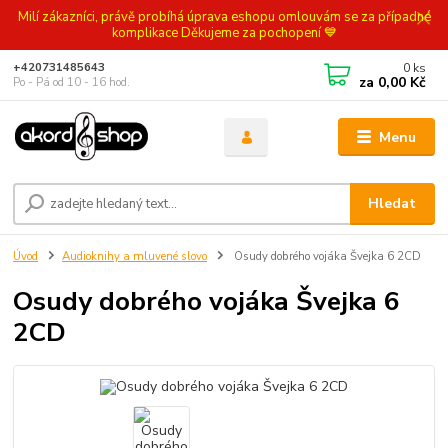
Milí zákazníci, právě probíhá úprava eshopu omlouvám se za případné
komplikace Děkujeme za pochopení 💙
0
ks
+420731485643
za
0,00 Kč
Po - Pá od 10 - 16 hod.
Menu
Hledat
Úvod
Audioknihy a mluvené slovo
Osudy dobrého vojáka Švejka 6 2CD
Osudy dobrého vojáka Švejka 6
2CD