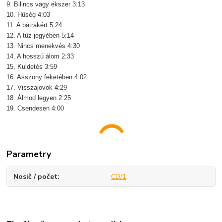
9. Bilincs vagy ékszer 3:13
10. Hűség 4:03
11. A bátrakért 5:24
12. A tűz jegyében 5:14
13. Nincs menekvés 4:30
14. A hosszú álom 2:33
15. Kuldetés 3:59
16. Asszony feketében 4:02
17. Visszajovok 4:29
18. Álmod legyen 2:25
19. Csendesen 4:00
Parametry
Nosič / počet
CD/1