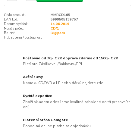
Číslo produktu:
HMRCD165
EAN kód:
5999505139757
Datum vydání:
14.06.2019
Nosič / počet:
CD/1
Balení:
Digipack
Hlídat cenu / dostupnost
Poštovné od 70,- CZK doprava zdarma od 1500,- CZK
Platí pro Zásilkovnu/Balíkovnu/PPL.
Akční slevy
Nabídku CD/DVD a LP nebo dárků najdete zde..
Rychlá expedice
Zboží skladem odesíláme kvalitně zabalené do tří pracovních
dnů..
Platební brána Comgate
Pohodlná online platba za objednávku.