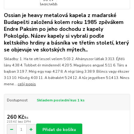
Ossian je heavy metalová kapela z maďarské
Budapešti založená kolem roku 1985 zpěvákem
Endre Paksim po jeho dochodu z kapely
Pokolgép. Název kapely si vybrali podle
keltského hrdiny a básníka ve třetím století, který
se objevuje ve skotských mýtech..
Skladby: 1. Ha te ott leszel velem 5:03 2. Ahányszor látlak 3:313. Éjféli
lány 4:38 4. Tobbet ér mindennél 4:20 5. Magányos angyal 5:11 6. Társ a
bajban 3:19 7. Még egy nap 4:27 8. A régi láng 3:38 9. Bilincs vagy ékszer
3:13 10. Hűség 4:03 11. A bátrakért 5:24 12. A tűz jegyében 5:14 13. Nincs
mene...
celý popis
Dostupnost
Skladem poslední kus 1 ks
260 Kč
/
ks
215 Kč
bez DPH
Přidat do košíku