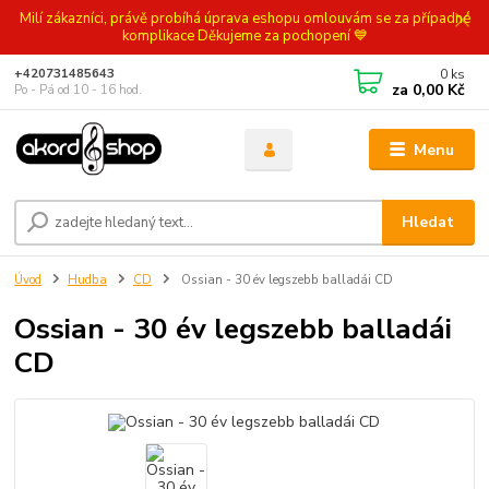
Milí zákazníci, právě probíhá úprava eshopu omlouvám se za případné
komplikace Děkujeme za pochopení 💙
0
ks
+420731485643
za
0,00 Kč
Po - Pá od 10 - 16 hod.
Menu
Hledat
Úvod
Hudba
CD
Ossian - 30 év legszebb balladái CD
Ossian - 30 év legszebb balladái
CD