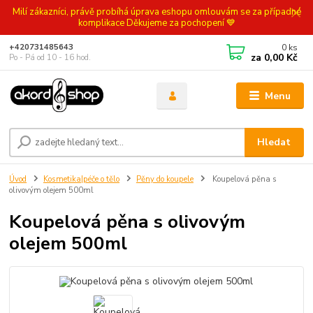
Milí zákazníci, právě probíhá úprava eshopu omlouvám se za případné
komplikace Děkujeme za pochopení 💙
0
ks
+420731485643
za
0,00 Kč
Po - Pá od 10 - 16 hod.
Menu
Hledat
Úvod
Kosmetika|péče o tělo
Pěny do koupele
Koupelová pěna s
olivovým olejem 500ml
Koupelová pěna s olivovým
olejem 500ml