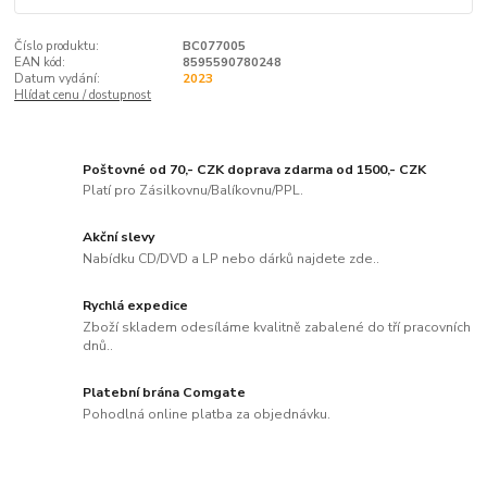
Číslo produktu:
BC077005
EAN kód:
8595590780248
Datum vydání:
2023
Hlídat cenu / dostupnost
Poštovné od 70,- CZK doprava zdarma od 1500,- CZK
Platí pro Zásilkovnu/Balíkovnu/PPL.
Akční slevy
Nabídku CD/DVD a LP nebo dárků najdete zde..
Rychlá expedice
Zboží skladem odesíláme kvalitně zabalené do tří pracovních
dnů..
Platební brána Comgate
Pohodlná online platba za objednávku.