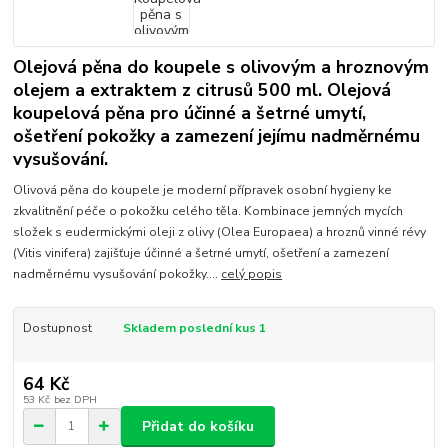
Olejová pěna do koupele s olivovým a hroznovým
olejem a extraktem z citrusů 500 ml. Olejová
koupelová pěna pro účinné a šetrné umytí,
ošetření pokožky a zamezení jejímu nadměrnému
vysušování.
Olivová pěna do koupele je moderní přípravek osobní hygieny ke
zkvalitnění péče o pokožku celého těla. Kombinace jemných mycích
složek s eudermickými oleji z olivy (Olea Europaea) a hroznů vinné révy
(Vitis vinifera) zajišťuje účinné a šetrné umytí, ošetření a zamezení
nadměrnému vysušování pokožky....
celý popis
Dostupnost
Skladem poslední kus 1
64 Kč
53 Kč
bez DPH
Přidat do košíku