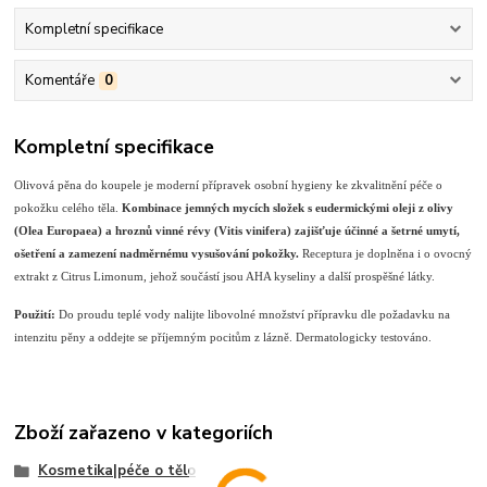
Kompletní specifikace
Komentáře
0
Kompletní specifikace
Olivová pěna do koupele je moderní přípravek osobní hygieny ke zkvalitnění péče o
pokožku celého těla.
Kombinace jemných mycích složek s eudermickými oleji z olivy
(Olea Europaea) a hroznů vinné révy (Vitis vinifera) zajišťuje účinné a šetrné umytí,
ošetření a zamezení nadměrnému vysušování pokožky.
Receptura je doplněna i o ovocný
extrakt z Citrus Limonum, jehož součástí jsou AHA kyseliny a další prospěšné látky.
Použití:
Do proudu teplé vody nalijte libovolné množství přípravku dle požadavku na
intenzitu pěny a oddejte se příjemným pocitům z lázně. Dermatologicky testováno.
Zboží zařazeno v kategoriích
Kosmetika|péče o tělo