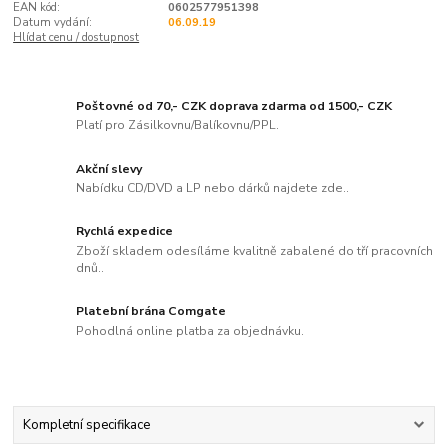
EAN kód:
0602577951398
Datum vydání:
06.09.19
Hlídat cenu / dostupnost
Poštovné od 70,- CZK doprava zdarma od 1500,- CZK
Platí pro Zásilkovnu/Balíkovnu/PPL.
Akční slevy
Nabídku CD/DVD a LP nebo dárků najdete zde..
Rychlá expedice
Zboží skladem odesíláme kvalitně zabalené do tří pracovních
dnů..
Platební brána Comgate
Pohodlná online platba za objednávku.
Kompletní specifikace