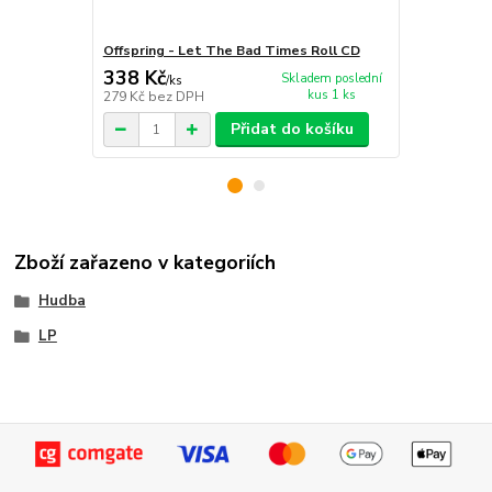
Offspring - Let The Bad Times Roll CD
Offspring -
338 Kč
623 Kč
Skladem poslední
/
ks
/
ks
kus 1 ks
279 Kč
bez DPH
515 Kč
bez 
Přidat do košíku
Zboží zařazeno v kategoriích
Hudba
LP