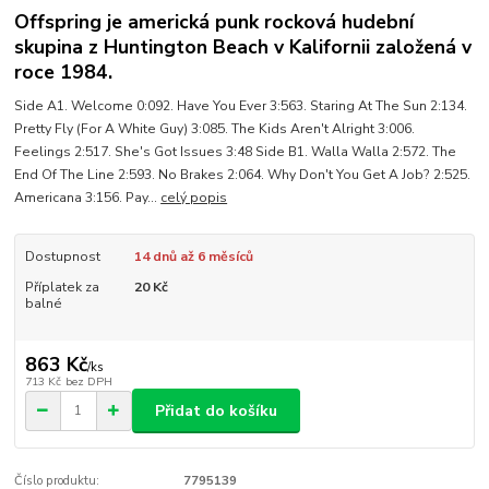
Offspring je americká punk rocková hudební
skupina z Huntington Beach v Kalifornii založená v
roce 1984.
Side A1. Welcome 0:092. Have You Ever 3:563. Staring At The Sun 2:134.
Pretty Fly (For A White Guy) 3:085. The Kids Aren't Alright 3:006.
Feelings 2:517. She's Got Issues 3:48 Side B1. Walla Walla 2:572. The
End Of The Line 2:593. No Brakes 2:064. Why Don't You Get A Job? 2:525.
Americana 3:156. Pay...
celý popis
Dostupnost
14 dnů až 6 měsíců
Příplatek za
20 Kč
balné
863 Kč
/
ks
713 Kč
bez DPH
Přidat do košíku
Číslo produktu:
7795139