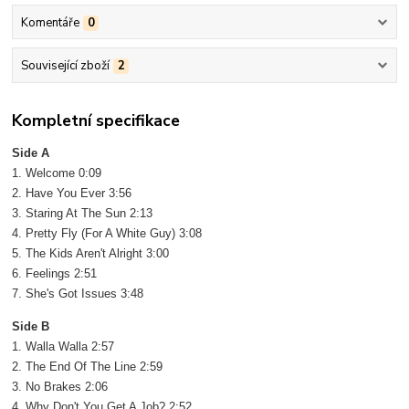
Komentáře
0
Související zboží
2
Kompletní specifikace
Side A
1. Welcome 0:09
2. Have You Ever 3:56
3. Staring At The Sun 2:13
4. Pretty Fly (For A White Guy) 3:08
5. The Kids Aren't Alright 3:00
6. Feelings 2:51
7. She's Got Issues 3:48
Side B
1. Walla Walla 2:57
2. The End Of The Line 2:59
3. No Brakes 2:06
4. Why Don't You Get A Job? 2:52