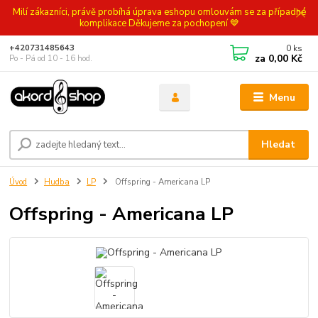
Milí zákazníci, právě probíhá úprava eshopu omlouvám se za případné
komplikace Děkujeme za pochopení 💙
0
ks
+420731485643
za
0,00 Kč
Po - Pá od 10 - 16 hod.
Menu
Hledat
Úvod
Hudba
LP
Offspring - Americana LP
Offspring - Americana LP