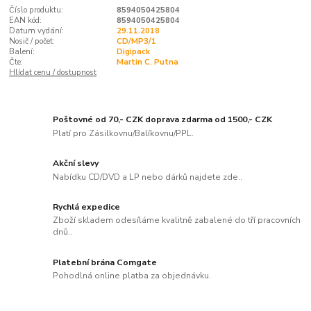
Číslo produktu:
8594050425804
EAN kód:
8594050425804
Datum vydání:
29.11.2018
Nosič / počet:
CD/MP3/1
Balení:
Digipack
Čte:
Martin C. Putna
Hlídat cenu / dostupnost
Poštovné od 70,- CZK doprava zdarma od 1500,- CZK
Platí pro Zásilkovnu/Balíkovnu/PPL.
Akční slevy
Nabídku CD/DVD a LP nebo dárků najdete zde..
Rychlá expedice
Zboží skladem odesíláme kvalitně zabalené do tří pracovních
dnů..
Platební brána Comgate
Pohodlná online platba za objednávku.