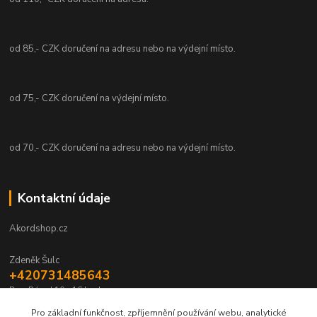
od 85,- CZK doručení na adresu nebo na výdejní místo.
od 75,- CZK doručení na výdejní místo.
od 70,- CZK doručení na adresu nebo na výdejní místo.
Kontaktní údaje
Akordshop.cz
Zdeněk Šulc
+420731485643
Po - Pá od 10 - 16 hod.
Pro základní funkčnost, zpříjemnění používání webu, analytické
info@akordshop.cz