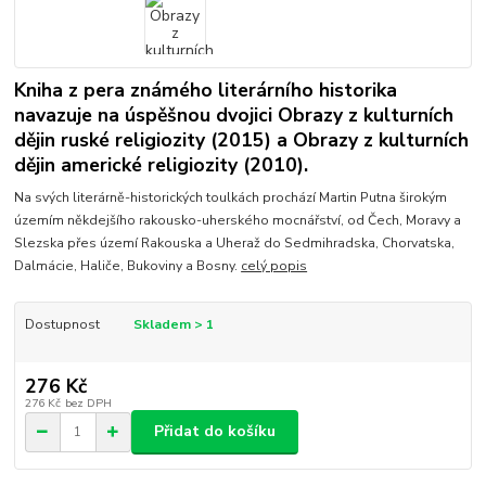
Kniha z pera známého literárního historika
navazuje na úspěšnou dvojici Obrazy z kulturních
dějin ruské religiozity (2015) a Obrazy z kulturních
dějin americké religiozity (2010).
Na svých literárně-historických toulkách prochází Martin Putna širokým
územím někdejšího rakousko-uherského mocnářství, od Čech, Moravy a
Slezska přes území Rakouska a Uheraž do Sedmihradska, Chorvatska,
Dalmácie, Haliče, Bukoviny a Bosny.
celý popis
Dostupnost
Skladem > 1
276 Kč
276 Kč
bez DPH
Přidat do košíku