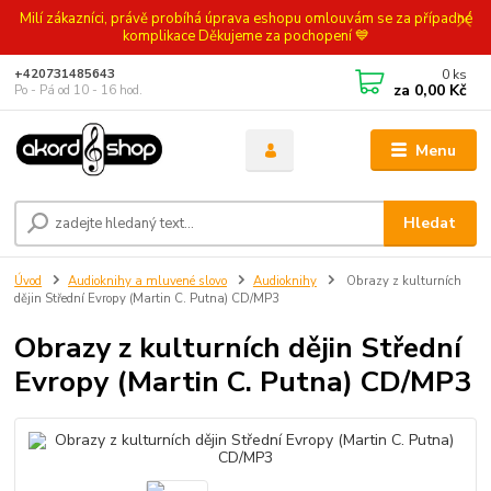
Milí zákazníci, právě probíhá úprava eshopu omlouvám se za případné
komplikace Děkujeme za pochopení 💙
0
ks
+420731485643
za
0,00 Kč
Po - Pá od 10 - 16 hod.
Menu
Hledat
Úvod
Audioknihy a mluvené slovo
Audioknihy
Obrazy z kulturních
dějin Střední Evropy (Martin C. Putna) CD/MP3
Obrazy z kulturních dějin Střední
Evropy (Martin C. Putna) CD/MP3