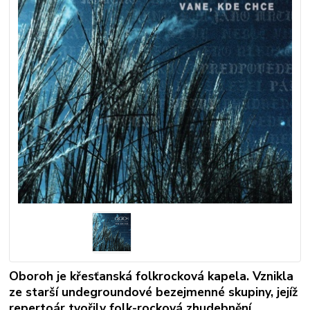
Oboroh je křesťanská folkrocková kapela. Vznikla
ze starší undegroundové bezejmenné skupiny, jejíž
repertoár tvořily folk-rocková zhudebnění