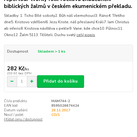
biblických žalmů v českém ekumenickém překladu.
Skladby: 1. Ticho Bílé soboty2. Bůh náš všemohoucí3. Ráno4. Třetího
dne5. Kristovo vzkříšení6. Jezu Kriste, náš přeslavný Králi7. Iam Christus
ab inferis8. Kristova návštěva v pekle9. Vane, kde chce10. Půlnoc11.
Okno12. Žalm 5113. Těšiteli, Duchu svatý
celý popis
Dostupnost
Skladem > 1 ks
282 Kč
/
ks
233 Kč
bez DPH
Přidat do košíku
Číslo produktu:
MAM744-2
EAN kód:
8595026674424
Datum vydání:
20.11.2017
Nosič / počet:
CD/1
Hlídat cenu / dostupnost