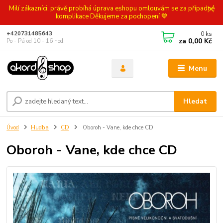
Milí zákazníci, právě probíhá úprava eshopu omlouvám se za případné
komplikace Děkujeme za pochopení 💙
0
ks
+420731485643
za
0,00 Kč
Po - Pá od 10 - 16 hod.
Menu
Hledat
Úvod
Hudba
CD
Oboroh - Vane, kde chce CD
Oboroh - Vane, kde chce CD