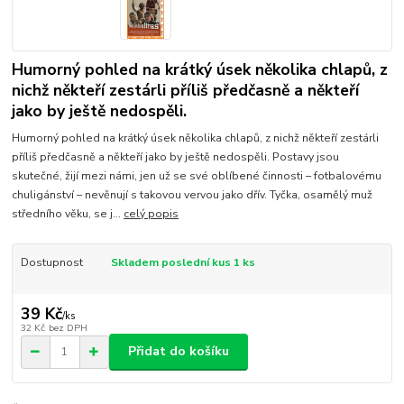
Humorný pohled na krátký úsek několika chlapů, z
nichž někteří zestárli příliš předčasně a někteří
jako by ještě nedospěli.
Humorný pohled na krátký úsek několika chlapů, z nichž někteří zestárli
příliš předčasně a někteří jako by ještě nedospěli. Postavy jsou
skutečné, žijí mezi námi, jen už se své oblíbené činnosti – fotbalovému
chuligánství – nevěnují s takovou vervou jako dřív. Tyčka, osamělý muž
středního věku, se j...
celý popis
Dostupnost
Skladem poslední kus 1 ks
39 Kč
/
ks
32 Kč
bez DPH
Přidat do košíku