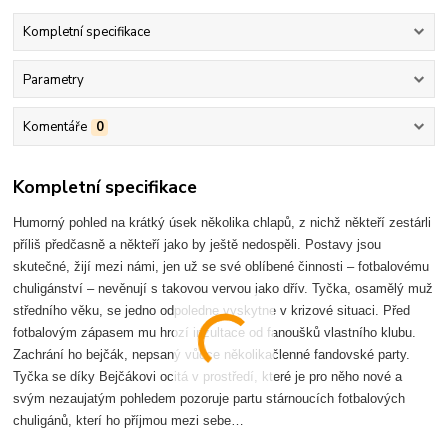
Kompletní specifikace
Parametry
Komentáře
0
Kompletní specifikace
Humorný pohled na krátký úsek několika chlapů, z nichž někteří zestárli
příliš předčasně a někteří jako by ještě nedospěli. Postavy jsou
skutečné, žijí mezi námi, jen už se své oblíbené činnosti – fotbalovému
chuligánství – nevěnují s takovou vervou jako dřív. Tyčka, osamělý muž
středního věku, se jedno odpoledne vyskytne v krizové situaci. Před
fotbalovým zápasem mu hrozí inzultace od fanoušků vlastního klubu.
Zachrání ho bejčák, nepsaný vůdce několikačlenné fandovské party.
Tyčka se díky Bejčákovi ocitá v prostředí, které je pro něho nové a
svým nezaujatým pohledem pozoruje partu stárnoucích fotbalových
chuligánů, kterí ho příjmou mezi sebe…