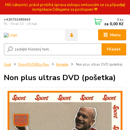
Milí zákazníci, právě probíhá úprava eshopu omlouvám se za případné
komplikace Děkujeme za pochopení 💙
0
ks
+420731485643
za
0,00 Kč
Po - Pá od 10 - 16 hod.
Menu
Hledat
Úvod
Filmy|DVD|Blu-Ray
Komedie
Non plus ultras DVD (pošetka)
Non plus ultras DVD (pošetka)