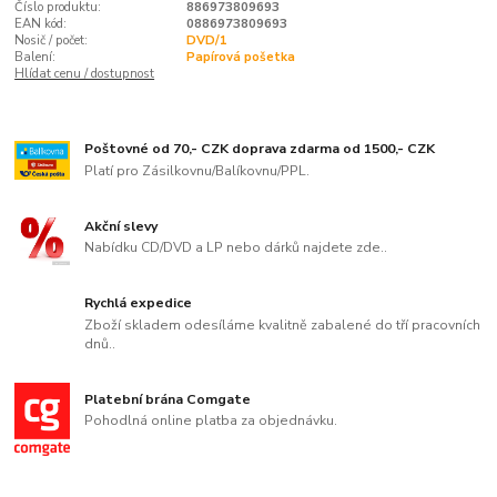
Číslo produktu:
886973809693
EAN kód:
0886973809693
Nosič / počet:
DVD/1
Balení:
Papírová pošetka
Hlídat cenu / dostupnost
Poštovné od 70,- CZK doprava zdarma od 1500,- CZK
Platí pro Zásilkovnu/Balíkovnu/PPL.
Akční slevy
Nabídku CD/DVD a LP nebo dárků najdete zde..
Rychlá expedice
Zboží skladem odesíláme kvalitně zabalené do tří pracovních
dnů..
Platební brána Comgate
Pohodlná online platba za objednávku.