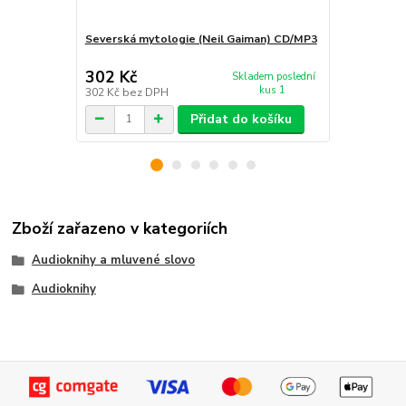
Severská mytologie (Neil Gaiman) CD/MP3
Američtí bo
302 Kč
359 Kč
Skladem poslední
/
ks
kus 1
302 Kč
bez DPH
359 Kč
bez 
Přidat do košíku
Zboží zařazeno v kategoriích
Audioknihy a mluvené slovo
Audioknihy