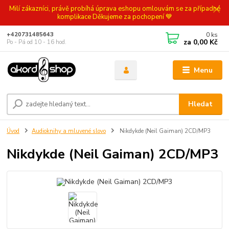
Milí zákazníci, právě probíhá úprava eshopu omlouvám se za případné
komplikace Děkujeme za pochopení 💙
0
ks
+420731485643
za
0,00 Kč
Po - Pá od 10 - 16 hod.
Menu
Hledat
Úvod
Audioknihy a mluvené slovo
Nikdykde (Neil Gaiman) 2CD/MP3
Nikdykde (Neil Gaiman) 2CD/MP3