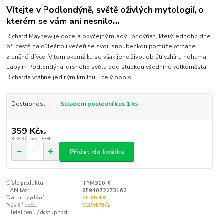
Vítejte v Podlondýně, světě oživlých mytologií, o
kterém se vám ani nesnilo…
Richard Mayhew je docela obyčejný mladý Londýňan, který jednoho dne
při cestě na důležitou večeři se svou snoubenkou pomůže otrhané
zraněné dívce. V tom okamžiku se však jeho život obrátí vzhůru nohama.
Labyrin Podlondýna, drsného světa pod slupkou všedního velkoměsta,
Richarda vtáhne jediným kmitnu...
celý popis
Dostupnost
Skladem poslední kus 1 ks
359 Kč
/
ks
359 Kč
bez DPH
Přidat do košíku
Číslo produktu:
TYM316-0
EAN kód:
8594072273162
Datum vydání:
10.05.19
Nosič / počet:
CD/MP3/2
Hlídat cenu / dostupnost