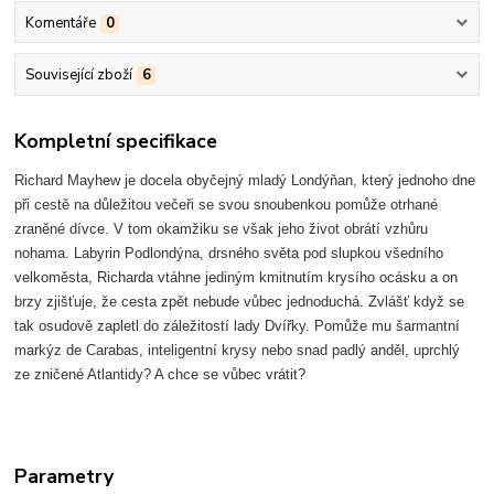
Komentáře
0
Související zboží
6
Kompletní specifikace
Richard Mayhew je docela obyčejný mladý Londýňan, který jednoho dne
při cestě na důležitou večeři se svou snoubenkou pomůže otrhané
zraněné dívce. V tom okamžiku se však jeho život obrátí vzhůru
nohama. Labyrin Podlondýna, drsného světa pod slupkou všedního
velkoměsta, Richarda vtáhne jediným kmitnutím krysího ocásku a on
brzy zjišťuje, že cesta zpět nebude vůbec jednoduchá. Zvlášť když se
tak osudově zapletl do záležitostí lady Dvířky. Pomůže mu šarmantní
markýz de Carabas, inteligentní krysy nebo snad padlý anděl, uprchlý
ze zničené Atlantidy? A chce se vůbec vrátit?
Parametry