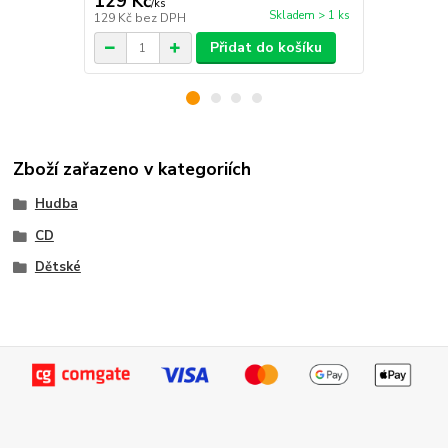
129 Kč
149 Kč
/
ks
/
ks
Skladem > 1 ks
129 Kč
bez DPH
149 Kč
bez 
Přidat do košíku
Zboží zařazeno v kategoriích
Hudba
CD
Dětské