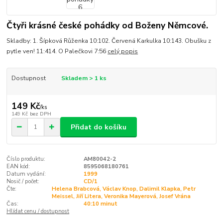
Čtyři krásné české pohádky od Boženy Němcové.
Skladby: 1. Šípková Růženka 10:102. Červená Karkulka 10:143. Obušku z
pytle ven! 11:414. O Palečkovi 7:56
celý popis
Dostupnost
Skladem > 1 ks
149 Kč
/
ks
149 Kč
bez DPH
Přidat do košíku
Číslo produktu:
AM80042-2
EAN kód:
8595068180761
Datum vydání:
1999
Nosič / počet:
CD/1
Čte:
Helena Brabcová, Václav Knop, Dalimil Klapka, Petr
Meissel, Jiří Litera, Veronika Mayerová, Josef Vrána
Čas:
40:10 minut
Hlídat cenu / dostupnost