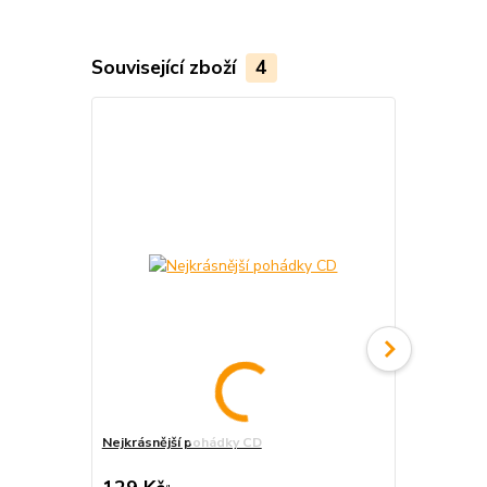
Související zboží
4
Nejkrásnější pohádky CD
Nejkrásnějš
CD