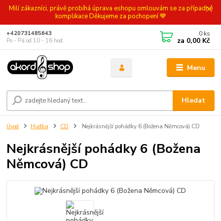
Milí zákazníci, právě probíhá úprava eshopu omlouvám se za případné
komplikace Děkujeme za pochopení 💙
0
ks
+420731485643
za
0,00 Kč
Po - Pá od 10 - 16 hod.
Menu
Hledat
Úvod
Hudba
CD
Nejkrásnější pohádky 6 (Božena Němcová) CD
Nejkrásnější pohádky 6 (Božena
Němcová) CD